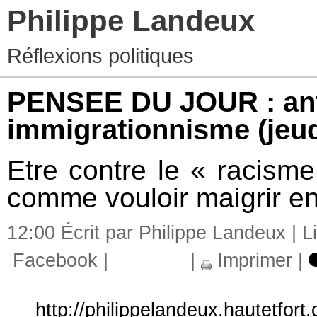
Philippe Landeux
Réflexions politiques
PENSEE DU JOUR : ant
immigrationnisme
(jeu
Etre contre le « racisme 
comme vouloir maigrir en
12:00 Écrit par Philippe Landeux |
L
Facebook
|
|
Imprimer
|
http://philippelandeux.hautetfor