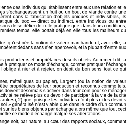
 entre des individus qui établissent entre eux une relation et le
es s’échangeassent un fruit ou un bout de viande contre une
èrent dans la fabrication d’objets uniques et indivisibles, ils
atique du troc — direct ou indirect, entre individus ou entre
ons de se défier de cette pratique que, dans leurs conditions,
emiers temps, elle portait déjà en elle tous les malheurs du
re, qu’est née la notion de valeur marchande et, avec elle, la
ombèrent dedans sans s’en apercevoir, et la plupart d’entre eux
producteurs et propriétaires desdits objets. Autrement dit, la
mne à pratiquer ce mode d’échange, comme pratiquer l’échange
 oblige à nier et à rejeter, en dépit du bon sens, tout ce qui
s, métalliques ou papier), Largent (ou la notion de valeur
tre propriétaires de leur production et reconnus comme tels.
idus doivent désormais s’activer dans leur coin pour se ménager
vité ne relève plus du devoir de participer à la vie de la cité
 autres), 2) que, puisque les individus n’ont plus ni les devoirs
our soi » généralisé n’est viable que dans le cadre d’un commun
s et sur les biens obtenus par échange alors même que tout ceci
rmettre ce mode d’échange malgré ses aberrations.
échange soit, par nature, au cœur des rapports sociaux, comment