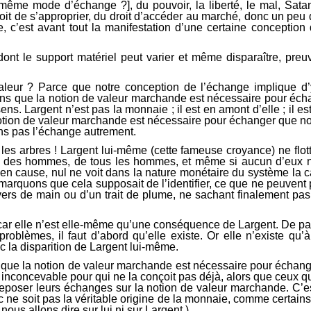
e même mode d’échange ?], du pouvoir, la liberté, le mal, Sata
roit de s’approprier, du droit d’accéder au marché, donc un peu
c’est avant tout la manifestation d’une certaine conception de
ont le support matériel peut varier et même disparaître, preu
leur ? Parce que notre conception de l’échange implique d’y
ns que la notion de valeur marchande est nécessaire pour écha
. Largent n’est pas la monnaie ; il est en amont d’elle ; il est
notion de valeur marchande est nécessaire pour échanger que n
ns pas l’échange autrement.
s arbres ! Largent lui-même (cette fameuse croyance) ne flotte p
e des hommes, de tous les hommes, et même si aucun d’eux n’e
 en cause, nul ne voit dans la nature monétaire du système la c
emarquons que cela supposait de l’identifier, ce que ne peuvent 
vers de main ou d’un trait de plume, ne sachant finalement pas 
 car elle n’est elle-même qu’une conséquence de Largent. De par
blèmes, il faut d’abord qu’elle existe. Or elle n’existe qu’à l
ec la disparition de Largent lui-même.
 que la notion de valeur marchande est nécessaire pour échan
 inconcevable pour qui ne la conçoit pas déjà, alors que ceux qu
 reposer leurs échanges sur la notion de valeur marchande. C’es
 ne soit pas la véritable origine de la monnaie, comme certains
nous allons dire sur lui ni sur Largent.)