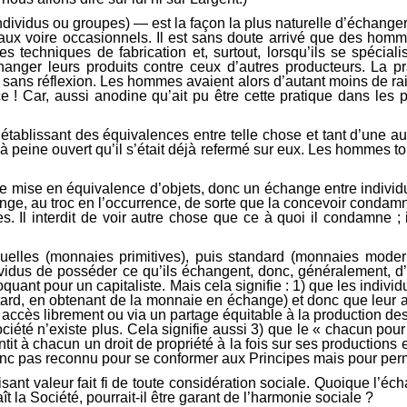
individus ou groupes) — est la façon la plus naturelle d’échanger
aux voire occasionnels. Il est sans doute arrivé que des homm
s techniques de fabrication et, surtout, lorsqu’ils se spécialis
échanger leurs produits contre ceux d’autres producteurs. La pr
sans réflexion. Les hommes avaient alors d’autant moins de rais
! Car, aussi anodine qu’ait pu être cette pratique dans les pr
établissant des équivalences entre telle chose et tant d’une aut
à peine ouvert qu’il s’était déjà refermé sur eux. Les hommes t
mise en équivalence d’objets, donc un échange entre individus 
ange, au troc en l’occurrence, de sorte que la concevoir conda
Il interdit de voir autre chose que ce à quoi il condamne ; il
elles (monnaies primitives), puis standard (monnaies moderne
idus de posséder ce qu’ils échangent, donc, généralement, d’ê
oquant pour un capitaliste. Mais cela signifie : 1) que les indiv
rd, en obtenant de la monnaie en échange) et donc que leur acti
ir accès librement ou via un partage équitable à la production des
 Société n’existe plus. Cela signifie aussi 3) que le « chacun p
tit à chacun un droit de propriété à la fois sur ses production
donc pas reconnu pour se conformer aux Principes mais pour pe
disant valeur fait fi de toute considération sociale. Quoique l’
 la Société, pourrait-il être garant de l’harmonie sociale ?