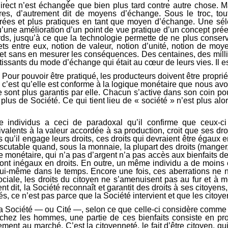
rect n’est échangée que bien plus tard contre autre chose. Mai
ires, d’autrement dit de moyens d’échange. Sous le troc, to
sirées et plus pratiques en tant que moyen d’échange. Une séle
une amélioration d’un point de vue pratique d’un concept préexis
ds, jusqu’à ce que la technologie permette de ne plus conserv
ts entre eux, notion de valeur, notion d’unité, notion de moy
 et sans en mesurer les conséquences. Des centaines, des milli
tissants du mode d’échange qui était au cœur de leurs vies. Il 
Pour pouvoir être pratiqué, les producteurs doivent être proprié
c’est qu’elle est conforme à la logique monétaire que nous avons
s ne sont plus garantis par elle. Chacun s’active dans son coin p
et plus de Société. Ce qui tient lieu de « société » n’est plus 
re individus a ceci de paradoxal qu’il confirme que ceux-ci 
ivalents à la valeur accordée à sa production, croit que ses dr
 qu’il engage leurs droits, ces droits qui devraient être égaux e
cutable quand, sous la monnaie, la plupart des droits (manger, se l
onétaire, qui n’a pas d’argent n’a pas accès aux bienfaits de 
ont inégaux en droits. En outre, un même individu a de moins en
lui-même dans le temps. Encore une fois, ces aberrations ne 
ale, les droits du citoyen ne s’amenuisent pas au fur et à mes
nt dit, la Société reconnaît et garantit des droits à ses citoyens
ités, ce n’est pas parce que la Société intervient et que les cito
a Société — ou Cité —, selon ce que celle-ci considère comme une p
hez les hommes, une partie de ces bienfaits consiste en produ
ent au marché. C’est la citoyenneté, le fait d’être citoyen, qui co