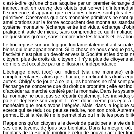
c’est-à-dire qu’une chose acquise par un premier échange di
indirect met en œuvre des objets qui servent d’intermédia
l’expérience, il apparaît que certaines choses sont plus dé
primitives. Observons que ces monnaies primitives ne sont qu’
améliorations sur la forme accouchent des monnaies standar
système monétaire (échange entre individus, échange d’obje
pratiquent faute de mieux, sans comprendre ce qu’il implique
de questions qu’eux, sans comprendre les tenants et les abou
Le troc repose sur une logique fondamentalement antisociale. 
biens qui leur appartiennent. Si la chose ne nous choque pas, 
l’activité n’est plus un devoir envers la Société et les droit
citoyen, plus de droits du citoyen ; il n’y a plus de citoyens 
derniers est occultée par une illusion d’indépendance.
L’échange direct (troc) ou indirect (via une monnaie) ent
complémentaires, alors que chacun, en retirant les droits équ
autres. Obligés de jouer à ce jeu, les hommes ne réalisent pas
l’échange ne concerne que du droit de propriété ; elle est indis
d’accéder au marché conféré par la monnaie. Dans le système m
la monnaie ne peut pas se répartir également, les individus s
paie et dépense son argent. Il n’est donc même pas égal à 
monétaire que nous avons intégrée. Mais, dans la logique soci
exerce qui se réduit ou peut se réduire, non son droit. Autreme
permet. Et si la réalité ne le permet plus ou limite les possibil
Rappelons qu’un citoyen a le devoir de participer à la vie de l
ses concitoyens, de tous ses bienfaits. Dans la mesure où, c
bienfaits de la Société implique celui de pouvoir accéder librem