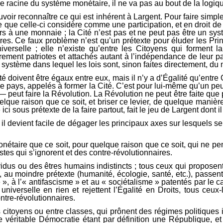
ble racine du système monétaire, il ne va pas au bout de la logiq
uvoir reconnaître ce qui est inhérent à Largent. Pour faire simple
 que celle-ci considère comme une participation, et en droit de 
ours à une monnaie ; la Cité n’est pas et ne peut pas être un 
s. Ce faux problème n’est qu’un prétexte pour éluder les Princip
universelle ; elle n’existe qu’entre les Citoyens qui forment
rement patriotes et attachés autant à l’indépendance de leur pay
 système dans lequel les lois sont, sinon faites directement, du m
é doivent être égaux entre eux, mais il n’y a d’Égalité qu’entr
e pays, appelés à former la Cité. C’est pour lui-même qu’un p
eut faire la Révolution. La Révolution ne peut être faite que par l
que raison que ce soit, et briser ce levier, de quelque manière
 ici sous prétexte de la faire partout, fait le jeu de Largent dont
il devient facile de dégager les principaux axes sur lesquels s
aire que ce soit, pour quelque raison que ce soit, qui ne pen
stes qui s’ignorent et des contre-révolutionnaires.
us ou des êtres humains indistincts ; tous ceux qui proposent 
qui, au moindre prétexte (humanité, écologie, santé, etc.), passe
, à l’« antifascisme » et au « sociétalisme » patentés par le capi
iverselle en rien et rejettent l’Égalité en Droits, tous ceux-
ntre-révolutionnaires.
 citoyens ou entre classes, qui prônent des régimes politiques 
e véritable Démocratie étant par définition une République, et