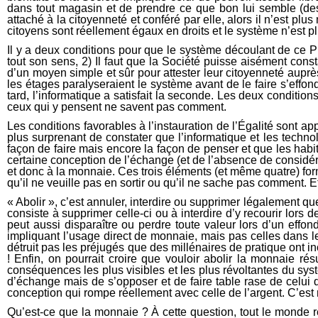
dans tout magasin et de prendre ce que bon lui semble (des 
attaché à la citoyenneté et conféré par elle, alors il n’est pl
citoyens sont réellement égaux en droits et le système n’est 
Il y a deux conditions pour que le système découlant de ce Prin
tout son sens, 2) Il faut que la Société puisse aisément consta
d’un moyen simple et sûr pour attester leur citoyenneté auprè
les étages paralyseraient le système avant de le faire s’effon
tard, l’informatique a satisfait la seconde. Les deux conditio
ceux qui y pensent ne savent pas comment.
Les conditions favorables à l’instauration de l’Égalité sont ap
plus surprenant de constater que l’informatique et les techno
façon de faire mais encore la façon de penser et que les habi
certaine conception de l’échange (et de l’absence de considéra
et donc à la monnaie. Ces trois éléments (et même quatre) for
qu’il ne veuille pas en sortir ou qu’il ne sache pas comment. Et 
« Abolir », c’est annuler, interdire ou supprimer légalement qu
consiste à supprimer celle-ci ou à interdire d’y recourir lo
peut aussi disparaître ou perdre toute valeur lors d’un effo
impliquant l’usage direct de monnaie, mais pas celles dans le
détruit pas les préjugés que des millénaires de pratique ont in
! Enfin, on pourrait croire que vouloir abolir la monnaie r
conséquences les plus visibles et les plus révoltantes du sys
d’échange mais de s’opposer et de faire table rase de celui 
conception qui rompe réellement avec celle de l’argent. C’est r
Qu’est-ce que la monnaie ? À cette question, tout le monde r