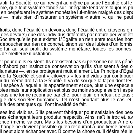
établir la Société, ce qui revient au même puisque l’Égalité est 
me, que tout système fondé sur l’inégalité tend vers toujours plu
t en perpétuant le système monétaire lui-même malgré des disposi
 —, mais bien d’instaurer un système « autre », qui ne peut d
 droits, donc l’égalité en devoirs, donc l’égalité entre citoyens e
(et des devoirs) que des individus différents par nature peuvent êt
Société qu’elle peut exister. L’Égalité en rien entre tous les ho
éboucher sur rien de concret, sinon sur des lubies d’uniformisa
e lui, au seul profit du système monétaire, toutes les bonnes 
as de meilleure illustration.
ter pour qu’ils existent. Ils n’existent pas si personne ne les gé
t d’abord par instinct de conservation qu’ils s’unissent à des
la nature —, en se protégeant mutuellement. Le Principe d’Égalité
de la Société et sont « citoyens » les individus qui contribuent
 du même droit à la Sécurité. Il va de soi que la façon dont les 
 l’espèce à laquelle ils appartiennent et que, plus une espèce e
bles mais leur application est plus ou moins souple selon l’esp
, sous une forme reconnue par elle, pour jouir, en retour, de tous
règle des sociétés humaines. Tel n’est pourtant plus le cas, e
 à des pratiques qui l’ont invalidé de fait.
s indivisibles. S’ils peuvent fabriquer pour satisfaire des beso
utres échangent leurs produits respectifs. Ainsi naît le troc et
valence (même valeur). Mais les besoins d’un producteur A ne
L’échange ne devient possible qu’en recourant à une tierce per
il peut alors échanger avec B contre la chose qu’il désire rée