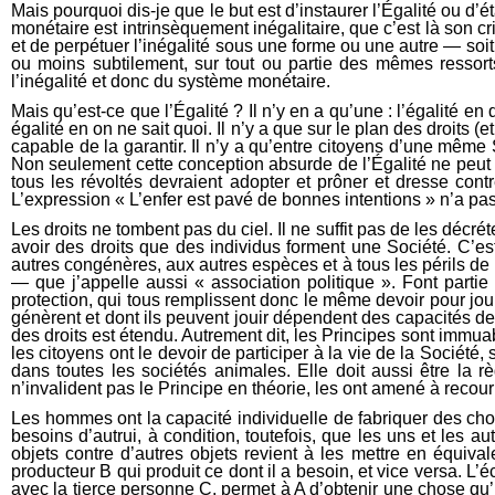
Mais pourquoi dis-je que le but est d’instaurer l’Égalité ou d’
monétaire est intrinsèquement inégalitaire, que c’est là son cri
et de perpétuer l’inégalité sous une forme ou une autre — soi
ou moins subtilement, sur tout ou partie des mêmes ressorts
l’inégalité et donc du système monétaire.
Mais qu’est-ce que l’Égalité ? Il n’y en a qu’une : l’égalité en
égalité en on ne sait quoi. Il n’y a que sur le plan des droits 
capable de la garantir. Il n’y a qu’entre citoyens d’une même 
Non seulement cette conception absurde de l’Égalité ne peut d
tous les révoltés devraient adopter et prôner et dresse contr
L’expression « L’enfer est pavé de bonnes intentions » n’a p
Les droits ne tombent pas du ciel. Il ne suffit pas de les décré
avoir des droits que des individus forment une Société. C’es
autres congénères, aux autres espèces et à tous les périls de 
— que j’appelle aussi « association politique ». Font partie 
protection, qui tous remplissent donc le même devoir pour jouir
génèrent et dont ils peuvent jouir dépendent des capacités de
des droits est étendu. Autrement dit, les Principes sont immua
les citoyens ont le devoir de participer à la vie de la Société
dans toutes les sociétés animales. Elle doit aussi être la 
n’invalident pas le Principe en théorie, les ont amené à recourir
Les hommes ont la capacité individuelle de fabriquer des chose
besoins d’autrui, à condition, toutefois, que les uns et les a
objets contre d’autres objets revient à les mettre en équi
producteur B qui produit ce dont il a besoin, et vice versa. 
avec la tierce personne C, permet à A d’obtenir une chose qu’