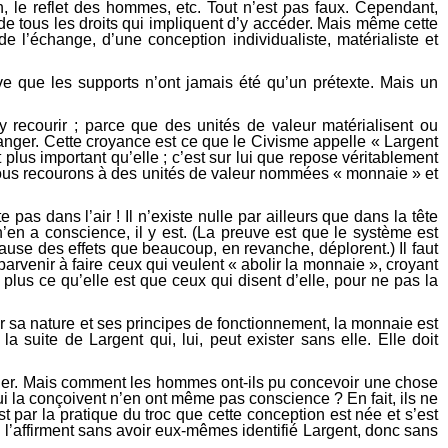
n, le reflet des hommes, etc. Tout n’est pas faux. Cependant,
 de tous les droits qui impliquent d’y accéder. Mais même cette
 l’échange, d’une conception individualiste, matérialiste et
ve que les supports n’ont jamais été qu’un prétexte. Mais un
 recourir ; parce que des unités de valeur matérialisent ou
nger. Cette croyance est ce que le Civisme appelle « Largent
 plus important qu’elle ; c’est sur lui que repose véritablement
ous recourons à des unités de valeur nommées « monnaie » et
as dans l’air ! Il n’existe nulle par ailleurs que dans la tête
n a conscience, il y est. (La preuve est que le système est
ause des effets que beaucoup, en revanche, déplorent.) Il faut
parvenir à faire ceux qui veulent « abolir la monnaie », croyant
plus ce qu’elle est que ceux qui disent d’elle, pour ne pas la
 sa nature et ses principes de fonctionnement, la monnaie est
a suite de Largent qui, lui, peut exister sans elle. Elle doit
ger. Mais comment les hommes ont-ils pu concevoir une chose
i la conçoivent n’en ont même pas conscience ? En fait, ils ne
t par la pratique du troc que cette conception est née et s’est
 l’affirment sans avoir eux-mêmes identifié Largent, donc sans