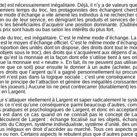
) est nécessairement inégalitaire. Déjà, il n’y a de valeurs que s
s premiers temps du troc, les protagonistes des échangent ch
 ce mode d’échange a vite amené les individus à ne rechercher qu
ion ou de leur service, en dénigrant les produits et services 
s les bénéficiaires d’acquérir une position dominante. (Oubliée
 prix sont hauts ou bas selon les intérêts du plus fort.
de du troc, est inégalitaire. C’est le même mode d’échange. La s
 est le moyen d’échange officiel. C’est le même mode d’échang
 proportion des unités dont on dispose, des droits dont tout le mo
objets sous le troc), des droits qui s’acquièrent aux dépens d’aut
s. Ce qu’est la monnaie et la façon dont elle s’utilise tient à s
e la monnaie est « neutre ». En fait, ils ne peuvent pas utilise
re que ce soit) pour ensuite le donner à un autre (acheter, 
s droits que l’argent qu’il a gagné personnellement lui procur
il n’est pas dans la logique sociale ; c’est une conséquence
 principe de l’attraction et génère des inégalités croissantes 
es joueurs.) Aucune loi ne peut contrecarrer (durablement) les
 en Largent.
 » pour s’attaquer réellement à Largent et saper radicalement le
, mais ce n’est qu’une conséquence parmi beaucoup d’autres, co
es pratiques et psychologiques de Largent, et donc en acceptan
on est dans ce cas quand on ne connaît pas le concept de L
découlent de Largent : échange focalisé sur les objets, échange
its du Citoyen, système individualiste, système d’unité, des unité
vidus inégaux en droit d’accéder au marché. Tous ces aspects p
le ou non. Certains aspects le rebutent plus que d’autres parce q