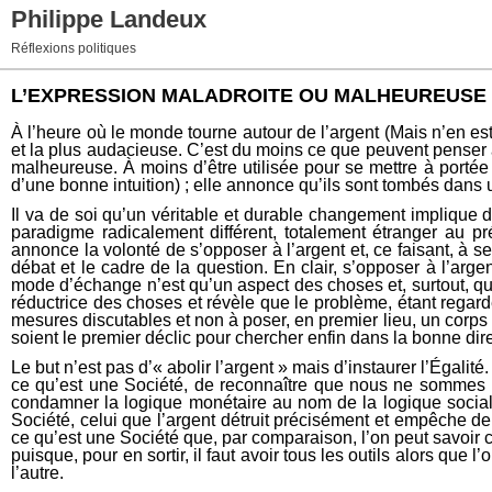
Philippe Landeux
Réflexions politiques
L’EXPRESSION MALADROITE OU MALHEUREUSE : 
À l’heure où le monde tourne autour de l’argent (Mais n’en est
et la plus audacieuse. C’est du moins ce que peuvent penser à b
malheureuse. À moins d’être utilisée pour se mettre à portée d
d’une bonne intuition) ; elle annonce qu’ils sont tombés dans u
Il va de soi qu’un véritable et durable changement implique 
paradigme radicalement différent, totalement étranger au pr
annonce la volonté de s’opposer à l’argent et, ce faisant, à se 
débat et le cadre de la question. En clair, s’opposer à l’arg
mode d’échange n’est qu’un aspect des choses et, surtout, 
réductrice des choses et révèle que le problème, étant regard
mesures discutables et non à poser, en premier lieu, un corps de
soient le premier déclic pour chercher enfin dans la bonne dire
Le but n’est pas d’« abolir l’argent » mais d’instaurer l’Égalité
ce qu’est une Société, de reconnaître que nous ne sommes pa
condamner la logique monétaire au nom de la logique sociale.
Société, celui que l’argent détruit précisément et empêche de
ce qu’est une Société que, par comparaison, l’on peut savoir ce 
puisque, pour en sortir, il faut avoir tous les outils alors que
l’autre.