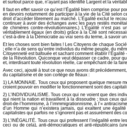
et surtout parce que, n’ayant pas identifié Largent et la vérita
Il faut en effet savoir ce qu’est l’Égalité bien comprise pour po
en devoirs notamment de participer à la vie de la Cité selon ce
droit d’accéder librement au marché. L’Égalité exclut le rec
continuer à avoir des échanges avec les pays restés monétaire
de chimères contre-révolutionnaires.) L’Égalité n’est pas 
véritablement égaux (en droits) grâce à la Cité sont nécessai
c’est-à-dire à la Démocratie au vrai sens du terme, à savoir un
Et les choses sont bien faites ! Les Citoyens de chaque Sociét
; elle n’a de sens qu’entre individus du même peuple, du mêm
Citoyenneté est bafouée et sachant comment établir l’Égalité — p
de la Révolution. Quiconque veut dépasser ce cadre, pour quel
et, interdisant toute révolution réelle, car empêchant de la faire
Avec ceci, ajouté à tout ce que nous avons dit précédemment, 
du capitalisme et de son cortège de fléaux :
1) LA MONNAIE. Tous ceux qui proposent quelque mesure monét
croient pouvoir en modifier le fonctionnement sont des capitali
2) L’INDIVIDUALISME. Tous ceux qui ne voient que des individ
qui nient la nation et travaillent à la dissoudre ; tous ceux 
droit-de-l’hommisme, à l’immmigrationnisme, à l’« antiracisme »
d’un Homme qui n’existera jamais, qui exaltent une égalité un
capitalistes qui parfois ne s’ignorent pas et assurément des co
3) L’INÉGALITÉ. Tous ceux qui professent l’inégalité entre les
ceci ou de cela), anti-démocratiques et anti-républicains (un