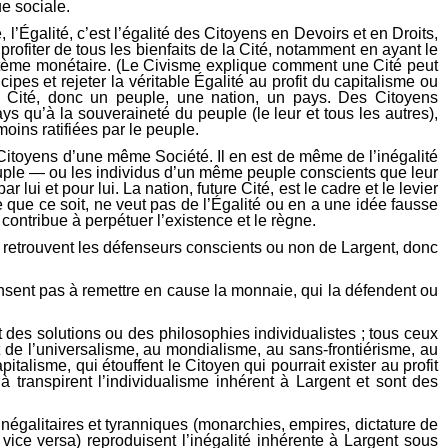
ue sociale.
, l’Égalité, c’est l’égalité des Citoyens en Devoirs et en Droits,
profiter de tous les bienfaits de la Cité, notamment en ayant le
système monétaire. (Le Civisme explique comment une Cité peut
es et rejeter la véritable Égalité au profit du capitalisme ou
 la Cité, donc un peuple, une nation, un pays. Des Citoyens
s qu’à la souveraineté du peuple (le leur et tous les autres),
oins ratifiées par le peuple.
e Citoyens d’une même Société. Il en est de même de l’inégalité
euple — ou les individus d’un même peuple conscients que leur
ui et pour lui. La nation, future Cité, est le cadre et le levier
 que ce soit, ne veut pas de l’Égalité ou en a une idée fausse
 il contribue à perpétuer l’existence et le règne.
e retrouvent les défenseurs conscients ou non de Largent, donc
sent pas à remettre en cause la monnaie, qui la défendent ou
des solutions ou des philosophies individualistes ; tous ceux
nt de l’universalisme, au mondialisme, au sans-frontiérisme, au
talisme, qui étouffent le Citoyen qui pourrait exister au profit
là transpirent l’individualisme inhérent à Largent et sont des
inégalitaires et tyranniques (monarchies, empires, dictature de
 vice versa) reproduisent l’inégalité inhérente à Largent sous