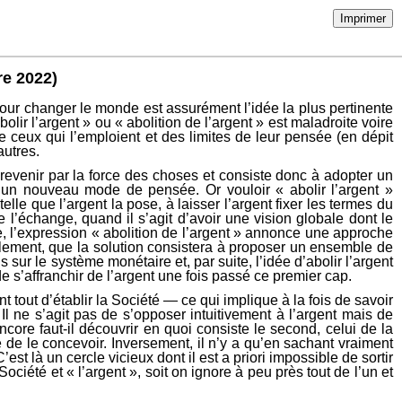
Imprimer
re 2022)
 pour changer le monde est assurément l’idée la plus pertinente
lir l’argent » ou « abolition de l’argent » est maladroite voire
de ceux qui l’emploient et des limites de leur pensée (en dépit
autres.
revenir par la force des choses et consiste donc à adopter un
er un nouveau mode de pensée. Or vouloir « abolir l’argent »
elle que l’argent la pose, à laisser l’argent fixer les termes du
 l’échange, quand il s’agit d’avoir une vision globale dont le
l’expression « abolition de l’argent » annonce une approche
ablement, que la solution consistera à proposer un ensemble de
 sur le système monétaire et, par suite, l’idée d’abolir l’argent
de s’affranchir de l’argent une fois passé ce premier cap.
nt tout d’établir la Société — ce qui implique à la fois de savoir
 ne s’agit pas de s’opposer intuitivement à l’argent mais de
ore faut-il découvrir en quoi consiste le second, celui de la
 de le concevoir. Inversement, il n’y a qu’en sachant vraiment
st là un cercle vicieux dont il est a priori impossible de sortir
ociété et « l’argent », soit on ignore à peu près tout de l’un et