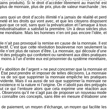
ins produits). Si le droit d’accéder librement au marché est
nt plus de monnaie, plus de prix, plus de valeur marchande ; les
ans quoi un droit d’accès illimité n’a jamais de réalité et perd
nneté et les droits qui vont avec, et que les citoyens disposent
oi que ce soit, sans quoi la prévarication et l’arnaque à tous
dustrialisation a satisfait la première. Un à deux siècles plus
stème monétaire. Mais les hommes n’en ont pas encore l’idée, et
eule n’ait pas provoqué la remise en cause de la monnaie. Il est
lectif. C’est que cette révolution bouleverse non seulement la
lle n’ont plus de raison d’être. La monnaie, qui découle d’une
ent des préjugés qui confortent ou ramènent aux dites pratiques
 moins à l’un d’entre eux est prisonnier du système monétaire,
 l’« abolition de l’argent » ne peut concerner que la monnaie et
 État peut prendre et imposer de telles décisions. La monnaie
) Il va de soi que supprimer la monnaie empêche les pratiques
 évidente. Mais il va aussi de soi que supprimer la monnaie ne
xistence ni la nature ni l’origine. On n’abolit pas des préjugés
out ce qui l’entoure alors que cela exprime une réaction aux
lle. Observons qu’il ne s’agit pas de proposer un nouveau mode
ns connaître ces concepts, sans être en mesure d’élaborer une
en de paiement, un moyen d’échange, un moyen qui facilite les