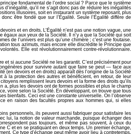
le principe fondamental de l’ordre social ? Parce que le système
s d’inégalité, qu’il ne s’agit donc pas de réduire les inégalités
tions illusoires, soit en instaurant un système reposant, plus
onc être fondé que sur l’Égalité. Seule l’Égalité diffère de
n devoirs et en droits. L’Égalité n’est pas une notion vague, une
re égaux aux yeux de la Société. Il n’y a que la Société qui soit
mmes de l’univers est plus qu’une chimère ; c’est une foutaise.
tion tous azimuts, mais encore elle discrédite le Principe que
volontés. Elle est révolutionnairement contre-révolutionnaire.
nère et si aucune Société ne les garantit. C’est précisément pour
 congénères pour survivre autant que faire se peut — face aux
 (en devoirs et en droits) apparaît dès l’origine de la Société
 à la protection des autres et bénéficient, en retour, de leur
citoyens remplissent leurs devoirs et la forme des droits qu’ils
n a, plus les devoirs ont de formes possibles et plus le champ
èce, voire selon la Société. En développant, on trouve que tous
 ses bienfaits. Ceci est une constante universelle. On l’observe
t ce en raison des facultés propres aux hommes qui, si elles
ins personnels, ils peuvent aussi fabriquer pour satisfaire les
, avec lui, la notion de valeur marchande, puisque échanger des
 correspondent pas toujours, et même pas souvent, à ceux du
sonne C et en se pratiquant en deux temps. Un premier échange,
llement. Ce type d’échange peut même avoir lieu à contretemps,