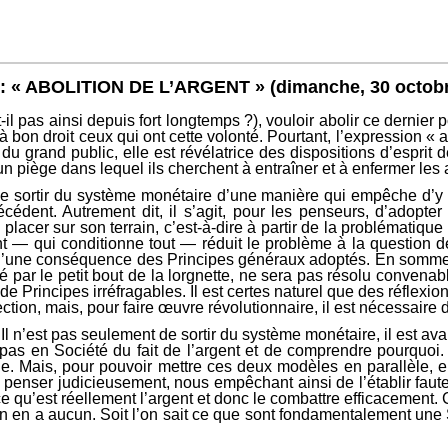
« ABOLITION DE L’ARGENT »
(dimanche, 30 octob
-il pas ainsi depuis fort longtemps ?), vouloir abolir ce dernier
on droit ceux qui ont cette volonté. Pourtant, l’expression « abo
u grand public, elle est révélatrice des dispositions d’esprit 
n piège dans lequel ils cherchent à entraîner et à enfermer les 
de sortir du système monétaire d’une manière qui empêche d’y 
écédent. Autrement dit, il s’agit, pour les penseurs, d’adopt
placer sur son terrain, c’est-à-dire à partir de la problématique t
ent — qui conditionne tout — réduit le problème à la question de
qu’une conséquence des Principes généraux adoptés. En somme, 
é par le petit bout de la lorgnette, ne sera pas résolu conven
 Principes irréfragables. Il est certes naturel que des réflexions
ction, mais, pour faire œuvre révolutionnaire, il est nécessaire 
. Il n’est pas seulement de sortir du système monétaire, il est ava
s en Société du fait de l’argent et de comprendre pourquoi. Il
 Mais, pour pouvoir mettre ces deux modèles en parallèle, enc
 penser judicieusement, nous empêchant ainsi de l’établir faute
qu’est réellement l’argent et donc le combattre efficacement. C’e
 l’on en a aucun. Soit l’on sait ce que sont fondamentalement une S