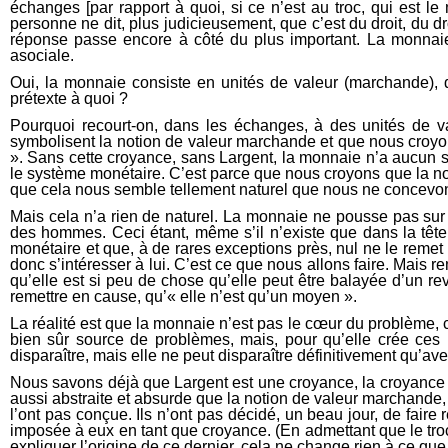
échanges [par rapport à quoi, si ce n’est au troc, qui est l
personne ne dit, plus judicieusement, que c’est du droit, du d
réponse passe encore à côté du plus important. La monnaie, 
asociale.
Oui, la monnaie consiste en unités de valeur (marchande), d
prétexte à quoi ?
Pourquoi recourt-on, dans les échanges, à des unités de va
symbolisent la notion de valeur marchande et que nous croyo
». Sans cette croyance, sans Largent, la monnaie n’a aucun sens
le système monétaire. C’est parce que nous croyons que la 
que cela nous semble tellement naturel que nous ne concevo
Mais cela n’a rien de naturel. La monnaie ne pousse pas sur le
des hommes. Ceci étant, même s’il n’existe que dans la têt
monétaire et que, à de rares exceptions près, nul ne le remet
donc s’intéresser à lui. C’est ce que nous allons faire. Mais r
qu’elle est si peu de chose qu’elle peut être balayée d’un re
remettre en cause, qu’« elle n’est qu’un moyen ».
La réalité est que la monnaie n’est pas le cœur du problème,
bien sûr source de problèmes, mais, pour qu’elle crée ces pro
disparaître, mais elle ne peut disparaître définitivement qu’av
Nous savons déjà que Largent est une croyance, la croyance
aussi abstraite et absurde que la notion de valeur marchande,
l’ont pas conçue. Ils n’ont pas décidé, un beau jour, de faire
imposée à eux en tant que croyance. (En admettant que le troc
expliquer l’origine de ce dernier, cela ne change rien à ce que 