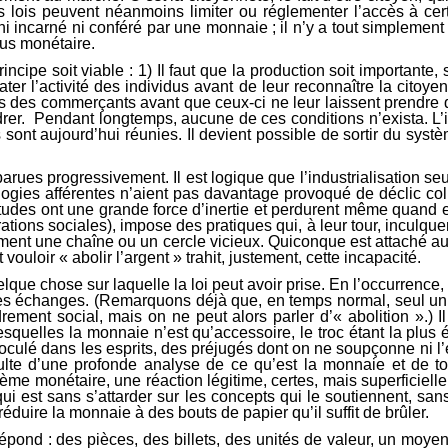
lois peuvent néanmoins limiter ou réglementer l’accès à certa
us ni incarné ni conféré par une monnaie ; il n’y a tout simpleme
plus monétaire.
cipe soit viable : 1) Il faut que la production soit importante, s
ter l’activité des individus avant de leur reconnaître la citoye
s des commerçants avant que ceux-ci ne leur laissent prendre qu
drer. Pendant longtemps, aucune de ces conditions n’exista. L’in
ns sont aujourd’hui réunies. Il devient possible de sortir du sy
parues progressivement. Il est logique que l’industrialisation s
logies afférentes n’aient pas davantage provoqué de déclic col
tudes ont une grande force d’inertie et perdurent même quand e
tions sociales), impose des pratiques qui, à leur tour, inculqu
ment une chaîne ou un cercle vicieux. Quiconque est attaché au
vouloir « abolir l’argent » trahit, justement, cette incapacité.
elque chose sur laquelle la loi peut avoir prise. En l’occurrence,
rs des échanges. (Remarquons déjà que, en temps normal, seul un
ndrement social, mais on ne peut alors parler d’« abolition ».
squelles la monnaie n’est qu’accessoire, le troc étant la plus
oculé dans les esprits, des préjugés dont on ne soupçonne ni l’e
ésulte d’une profonde analyse de ce qu’est la monnaie et de t
tème monétaire, une réaction légitime, certes, mais superficie
qui est sans s’attarder sur les concepts qui le soutiennent, sa
éduire la monnaie à des bouts de papier qu’il suffit de brûler.
épond : des pièces, des billets, des unités de valeur, un moy