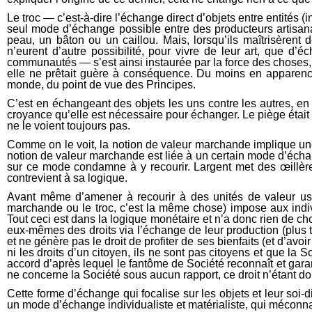
Le troc — c’est-à-dire l’échange direct d’objets entre entités (
seul mode d’échange possible entre des producteurs artisan
peau, un bâton ou un caillou. Mais, lorsqu’ils maîtrisèrent de
n’eurent d’autre possibilité, pour vivre de leur art, que d’
communautés — s’est ainsi instaurée par la force des choses, 
elle ne prêtait guère à conséquence. Du moins en apparence 
monde, du point de vue des Principes.
C’est en échangeant des objets les uns contre les autres, en 
croyance qu’elle est nécessaire pour échanger. Le piège était 
ne le voient toujours pas.
Comme on le voit, la notion de valeur marchande implique une 
notion de valeur marchande est liée à un certain mode d’éch
sur ce mode condamne à y recourir. Largent met des œillères. 
contrevient à sa logique.
Avant même d’amener à recourir à des unités de valeur usu
marchande ou le troc, c’est la même chose) impose aux indiv
Tout ceci est dans la logique monétaire et n’a donc rien de ch
eux-mêmes des droits via l’échange de leur production (plus ta
et ne génère pas le droit de profiter de ses bienfaits (et d’avo
ni les droits d’un citoyen, ils ne sont pas citoyens et que la
accord d’après lequel le fantôme de Société reconnaît et garan
ne concerne la Société sous aucun rapport, ce droit n’étant 
Cette forme d’échange qui focalise sur les objets et leur soi-
un mode d’échange individualiste et matérialiste, qui méconnaît