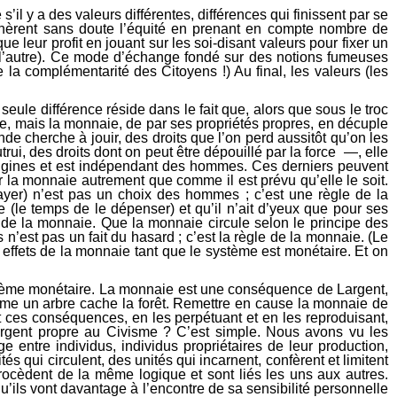
’il y a des valeurs différentes, différences qui finissent par se
erchèrent sans doute l’équité en prenant en compte nombre de
e leur profit en jouant sur les soi-disant valeurs pour fixer un
de l’autre). Ce mode d’échange fondé sur des notions fumeuses
 la complémentarité des Citoyens !) Au final, les valeurs (les
eule différence réside dans le fait que, alors que sous le troc
e, mais la monnaie, de par ses propriétés propres, en décuple
nde cherche à jouir, des droits que l’on perd aussitôt qu’on les
rui, des droits dont on peut être dépouillé par la force —, elle
es origines et est indépendant des hommes. Ces derniers peuvent
r la monnaie autrement que comme il est prévu qu’elle le soit.
payer) n’est pas un choix des hommes ; c’est une règle de la
e (le temps de le dépenser) et qu’il n’ait d’yeux que pour ses
 de la monnaie. Que la monnaie circule selon le principe des
n’est pas un fait du hasard ; c’est la règle de la monnaie. (Le
 effets de la monnaie tant que le système est monétaire. Et on
 système monétaire. La monnaie est une conséquence de Largent,
mme un arbre cache la forêt. Remettre en cause la monnaie de
t ces conséquences, en les perpétuant et en les reproduisant,
argent propre au Civisme ? C’est simple. Nous avons vu les
 entre individus, individus propriétaires de leur production,
s qui circulent, des unités qui incarnent, confèrent et limitent
rocèdent de la même logique et sont liés les uns aux autres.
u’ils vont davantage à l’encontre de sa sensibilité personnelle