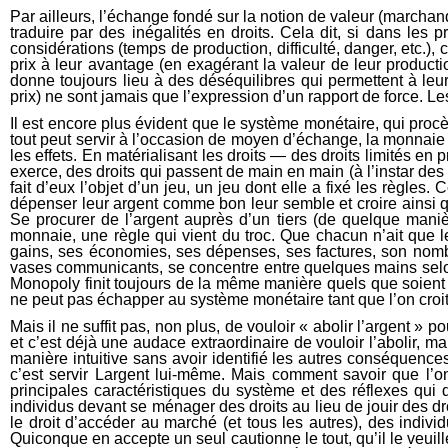
Par ailleurs, l’échange fondé sur la notion de valeur (marchande
traduire par des inégalités en droits. Cela dit, si dans le
considérations (temps de production, difficulté, danger, etc.),
prix à leur avantage (en exagérant la valeur de leur product
donne toujours lieu à des déséquilibres qui permettent à leur
prix) ne sont jamais que l’expression d’un rapport de force. Les
Il est encore plus évident que le système monétaire, qui procè
tout peut servir à l’occasion de moyen d’échange, la monnaie
les effets. En matérialisant les droits — des droits limités en
exerce, des droits qui passent de main en main (à l’instar des 
fait d’eux l’objet d’un jeu, un jeu dont elle a fixé les règle
dépenser leur argent comme bon leur semble et croire ainsi qu
Se procurer de l’argent auprès d’un tiers (de quelque maniè
monnaie, une règle qui vient du troc. Que chacun n’ait que le
gains, ses économies, ses dépenses, ses factures, son nombr
vases communicants, se concentre entre quelques mains selon le
Monopoly finit toujours de la même manière quels que soient l
ne peut pas échapper au système monétaire tant que l’on croit
Mais il ne suffit pas, non plus, de vouloir « abolir l’argent
et c’est déjà une audace extraordinaire de vouloir l’abolir
manière intuitive sans avoir identifié les autres conséquenc
c’est servir Largent lui-même. Mais comment savoir que l’
principales caractéristiques du système et des réflexes qui 
individus devant se ménager des droits au lieu de jouir des dro
le droit d’accéder au marché (et tous les autres), des indi
Quiconque en accepte un seul cautionne le tout, qu’il le veuil