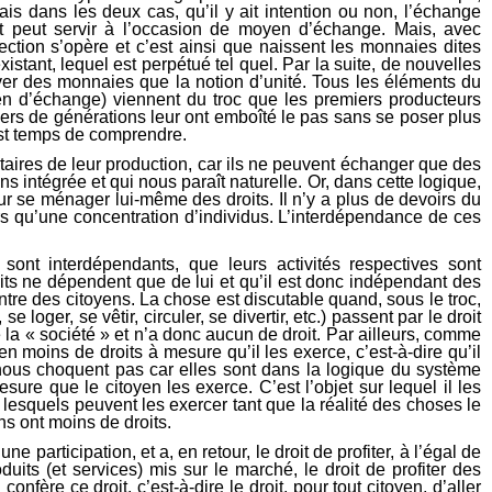
s dans les deux cas, qu’il y ait intention ou non, l’échange
ut peut servir à l’occasion de moyen d’échange. Mais, avec
ction s’opère et c’est ainsi que naissent les monnaies dites
tant, lequel est perpétué tel quel. Par la suite, de nouvelles
er des monnaies que la notion d’unité. Tous les éléments du
en d’échange) viennent du troc que les premiers producteurs
ers de générations leur ont emboîté le pas sans se poser plus
est temps de comprendre.
taires de leur production, car ils ne peuvent échanger que des
 intégrée et qui nous paraît naturelle. Or, dans cette logique,
our se ménager lui-même des droits. Il n’y a plus de devoirs du
alors qu’une concentration d’individus. L’interdépendance de ces
sont interdépendants, que leurs activités respectives sont
oits ne dépendent que de lui et qu’il est donc indépendant des
ntre des citoyens. La chose est discutable quand, sous le troc,
oger, se vêtir, circuler, se divertir, etc.) passent par le droit
la « société » et n’a donc aucun de droit. Par ailleurs, comme
 moins de droits à mesure qu’il les exerce, c’est-à-dire qu’il
nous choquent pas car elles sont dans la logique du système
ure que le citoyen les exerce. C’est l’objet sur lequel il les
, lesquels peuvent les exercer tant que la réalité des choses le
yens ont moins de droits.
articipation, et a, en retour, le droit de profiter, à l’égal de
its (et services) mis sur le marché, le droit de profiter des
nfère ce droit, c’est-à-dire le droit, pour tout citoyen, d’aller