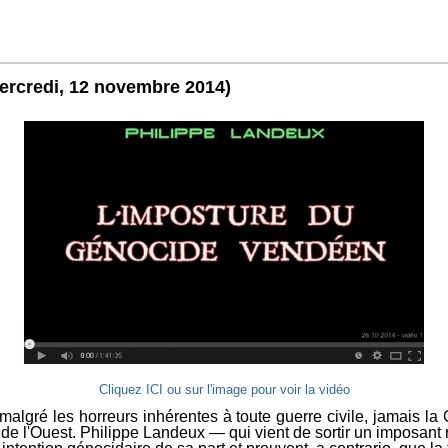
ercredi, 12 novembre 2014)
Cliquez ICI ou sur l'image pour voir la vidéo
 malgré les horreurs inhérentes à toute guerre civile, jamais l
ns de l'Ouest. Philippe Landeux — qui vient de sortir un imposan