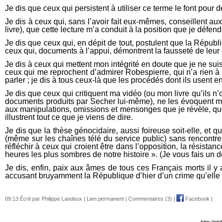
Je dis que ceux qui persistent à utiliser ce terme le font pour 
Je dis à ceux qui, sans l’avoir fait eux-mêmes, conseillent aux 
livre), que cette lecture m’a conduit à la position que je défe
Je dis que ceux qui, en dépit de tout, postulent que la Répub
ceux qui, documents à l’appui, démontrent la fausseté de leur 
Je dis à ceux qui mettent mon intégrité en doute que je ne suis
ceux qui me reprochent d’admirer Robespierre, qui n’a rien à voi
parler ; je dis à tous ceux-là que les procédés dont ils usent
Je dis que ceux qui critiquent ma vidéo (ou mon livre qu’ils n
documents produits par Secher lui-même), ne les évoquent m
aux manipulations, omissions et mensonges que je révèle, que 
illustrent tout ce que je viens de dire.
Je dis que la thèse génocidaire, aussi foireuse soit-elle, et
(même sur les chaînes télé du service public) sans rencontrer
réfléchir à ceux qui croient être dans l’opposition, la résistan
heures les plus sombres de notre histoire ». (Je vous fais un d
Je dis, enfin, paix aux âmes de tous ces Français morts il y
accusant bruyamment la République d’hier d’un crime qu’elle 
09:13 Écrit par Philippe Landeux |
Lien permanent
|
Commentaires (3)
|
Facebook
|