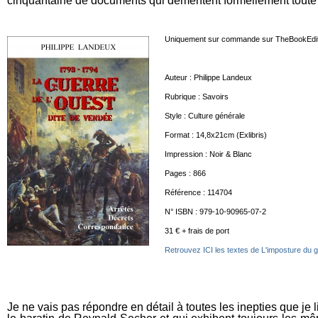
cinquantaine de documents qui démentent formellement toute in
Uniquement sur commande sur TheBookEdit
Auteur :
Philippe Landeux
Rubrique :
Savoirs
Style :
Culture générale
Format :
14,8x21cm (Exlibris)
Impression :
Noir & Blanc
Pages :
866
Référence :
114704
N° ISBN :
979-10-90965-07-2
31 € + frais de port
Retrouvez ICI les textes de L'imposture du
Je ne vais pas répondre en détail à toutes les inepties que je l