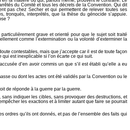
n la matière ou qui, parfois même, prouvent le contraire. Le
arrêtés du Comité et tous les décrets de la Convention. Qui dit
nt pas chez Secher et qui permettent de relever toutes ses
s, tronqués, interprétés, que la thèse du génocide s’appuie.
ose ?
articulièrement grave et orienté pour que le sujet soit traité
ellement comme l’extermination ou la volonté d’exterminer la
ute contestables, mais que j’accepte car il est de toute façon
ui est inexplicable si l’on écarte ce qui suit.
 accusée d’en avoir commis un que s’il est établi qu’elle a eu
masse ou dont les actes ont été validés par la Convention ou le
roit de réponde à la guerre par la guerre.
sans indiquer les cibles, sans provoquer des destructions, et
mpêcher les exactions et à limiter autant que faire se pourrait
 ordres qu’ils ont donnés, et pas de l’ensemble des faits qui