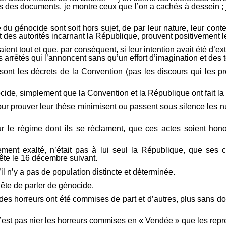
as des documents, je montre ceux que l’on a cachés à dessein ; 
u génocide sont soit hors sujet, de par leur nature, leur conte
 des autorités incarnant la République, prouvent positivement le
nt tout et que, par conséquent, si leur intention avait été d’ex
es arrêtés qui l’annoncent sans qu’un effort d’imagination et des
nt les décrets de la Convention (pas les discours qui les pré
ide, simplement que la Convention et la République ont fait la 
 prouver leur thèse minimisent ou passent sous silence les nuan
ur le régime dont ils se réclament, que ces actes soient hon
èrement exalté, n’était pas à lui seul la République, que ses 
tête le 16 décembre suivant.
il n’y a pas de population distincte et déterminée.
nête de parler de génocide.
 des horreurs ont été commises de part et d’autres, plus sans dou
 n’est pas nier les horreurs commises en « Vendée » que les rep