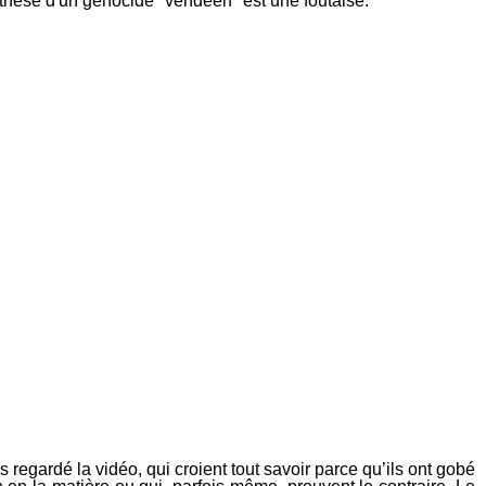
 thèse d'un génocide "vendéen" est une foutaise.
s regardé la vidéo, qui croient tout savoir parce qu’ils ont gobé