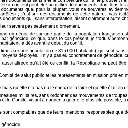
êmes documents sans même comprendre qu’ils ne prouvent rien e
ndée » contient peut-être un millier de documents, dont tous les 
 documents que, pour la plupart, vous ne trouverez évidemme
rrêtés) ; c’est sur des documents de cette nature, mais isolé
es documents qui, sans interprétation, disent clairement autre ch
 leur servent pas seulement d’ornement.
né un génocide sur une partie de la population française est p
par génocide, ce que, dans le cas présent, je traduis personn
habitaient là dès avant le début du conflit.
imes sur une population de 815.000 habitants), qui sont sans do
s moyens déployés, il n’y a pas eu concrètement de génocide, ce q
aussi affreux qu’ait été ce conflit, la République ne peut être
Comité de salut public et les représentants en mission pris en 
ais qu’elle n’a pas eu le choix de la faire et qu’elle était en d
 mesures militaires, sans ordonner des mouvements de troupes, 
t le Comité, visant à gagner la guerre le plus vite possible, à e
e sont comptables que de leurs intentions, responsables que des
n génocide.