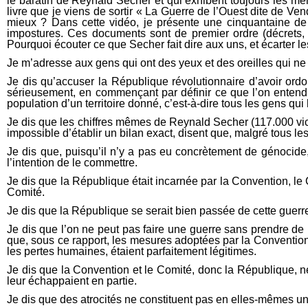
le baratin de Reynald Secher et qui exhibent toujours les m
livre que je viens de sortir « La Guerre de l’Ouest dite de Ve
mieux ? Dans cette vidéo, je présente une cinquantaine de
impostures. Ces documents sont de premier ordre (décrets, a
Pourquoi écouter ce que Secher fait dire aux uns, et écarter l
Je m’adresse aux gens qui ont des yeux et des oreilles qui ne
Je dis qu’accuser la République révolutionnaire d’avoir ordon
sérieusement, en commençant par définir ce que l’on entend 
population d’un territoire donné, c’est-à-dire tous les gens qui 
Je dis que les chiffres mêmes de Reynald Secher (117.000 vict
impossible d’établir un bilan exact, disent que, malgré tous le
Je dis que, puisqu’il n’y a pas eu concrètement de génocide, 
l’intention de le commettre.
Je dis que la République était incarnée par la Convention, le 
Comité.
Je dis que la République se serait bien passée de cette guerre m
Je dis que l’on ne peut pas faire une guerre sans prendre de
que, sous ce rapport, les mesures adoptées par la Convention e
les pertes humaines, étaient parfaitement légitimes.
Je dis que la Convention et le Comité, donc la République, n
leur échappaient en partie.
Je dis que des atrocités ne constituent pas en elles-mêmes u