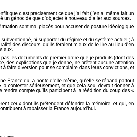
flit que c’est précisément ce que j’ai fait (j’en ai même fait un
onné un génocide que d’objecter à nouveau d’aller aux sources.
ffirmation sont mal placés pour accuser de posture idéologique
ni subventionné, ni supporter du régime et du système actuel ; à
alité des discours, qu’ils feraient mieux de le lire au lieu d’en
rs eux.
nt pas les documents de premier ordre que je produits (dont des
 des explications que je donne, ne prêtent aucune attention
à faire diversion pour se complaire dans leurs convictions, et
 une France qui a honte d’elle-même, qu’elle se répand partout
e la contester sérieusement, et que cela seul devrait donner à
 se rendre compte qu’ils participent à la réédition du coup des «
rent ceux dont ils prétendent défendre la mémoire, et qui, en
ntribuent à rabaisser la France aujourd’hui.