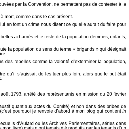
prouvées par la Convention, ne permettent pas de contester à la
e à mort, comme dans le cas présent.
lui en font un crime nous disent ce qu’elle aurait du faire pour
rebelles acharnés et le reste de la population (femmes, enfants,
toute la population du sens du terme « brigands » qui désignait
ire.
sons des rebelles comme la volonté d’exterminer la population,
qu’il s’agissait de les tuer plus loin, alors que le but était
s.
 août 1793, arrêté des représentants en mission du 20 février
haustif quant aux actes du Comité) et non dans des bribes de
 (c’est pourquoi je renvoie d’abord à mon blog qui contient
in
ecueils d’Aulard ou les Archives Parlementaires, séries dans
s mon livre) mais n’ont jamais été produits par les tenants d’un