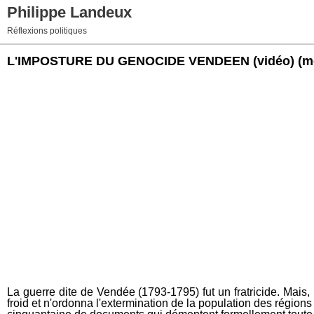
Philippe Landeux
Réflexions politiques
L'IMPOSTURE DU GENOCIDE VENDEEN (vidéo)
(m
La guerre dite de Vendée (1793-1795) fut un fratricide. Mais,
froid et n'ordonna l'extermination de la population des régio