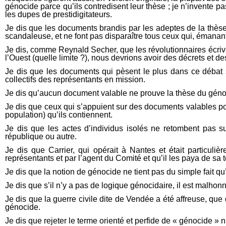
génocide parce qu’ils contredisent leur thèse ; je n’invente p
les dupes de prestidigitateurs.
Je dis que les documents brandis par les adeptes de la thèse d
scandaleuse, et ne font pas disparaître tous ceux qui, émanant
Je dis, comme Reynald Secher, que les révolutionnaires écrivaie
l’Ouest (quelle limite ?), nous devrions avoir des décrets et d
Je dis que les documents qui pèsent le plus dans ce débat so
collectifs des représentants en mission.
Je dis qu’aucun document valable ne prouve la thèse du génoc
Je dis que ceux qui s’appuient sur des documents valables pour
population) qu’ils contiennent.
Je dis que les actes d’individus isolés ne retombent pas s
république ou autre.
Je dis que Carrier, qui opérait à Nantes et était particuli
représentants et par l’agent du Comité et qu’il les paya de sa 
Je dis que la notion de génocide ne tient pas du simple fait qu’
Je dis que s’il n’y a pas de logique génocidaire, il est malhon
Je dis que la guerre civile dite de Vendée a été affreuse, que
génocide.
Je dis que rejeter le terme orienté et perfide de « génocide »