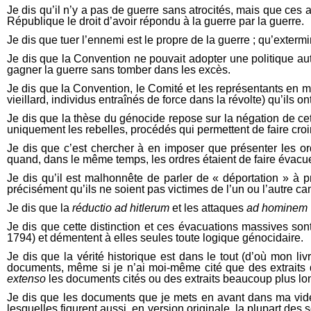
Je dis qu’il n’y a pas de guerre sans atrocités, mais que ces 
République le droit d’avoir répondu à la guerre par la guerre.
Je dis que tuer l’ennemi est le propre de la guerre ; qu’exter
Je dis que la Convention ne pouvait adopter une politique autre
gagner la guerre sans tomber dans les excès.
Je dis que la Convention, le Comité et les représentants en mis
vieillard, individus entraînés de force dans la révolte) qu’ils on
Je dis que la thèse du génocide repose sur la négation de cett
uniquement les rebelles, procédés qui permettent de faire croi
Je dis que c’est chercher à en imposer que présenter les ordr
quand, dans le même temps, les ordres étaient de faire évacue
Je dis qu’il est malhonnête de parler de « déportation » à pr
précisément qu’ils ne soient pas victimes de l’un ou l’autre ca
Je dis que la
réductio ad hitlerum
et les attaques
ad hominem
Je dis que cette distinction et ces évacuations massives son
1794) et démentent à elles seules toute logique génocidaire.
Je dis que la vérité historique est dans le tout (d’où mon 
documents, même si je n’ai moi-même cité que des extraits d
extenso
les documents cités ou des extraits beaucoup plus lon
Je dis que les documents que je mets en avant dans ma vidéo
lesquelles figurent aussi, en version originale, la plupart des