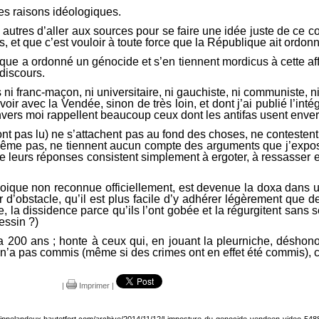
des raisons idéologiques.
autres d’aller aux sources pour se faire une idée juste de ce con
nds, et que c’est vouloir à toute force que la République ait ord
lique a ordonné un génocide et s’en tiennent mordicus à cette a
discours.
 ni franc-maçon, ni universitaire, ni gauchiste, ni communiste, 
r avec la Vendée, sinon de très loin, et dont j’ai publié l’intégr
 envers moi rappellent beaucoup ceux dont les antifas usent enve
’ont pas lu) ne s’attachent pas au fond des choses, ne conteste
ême pas, ne tiennent aucun compte des arguments que j’expose,
leurs réponses consistent simplement à ergoter, à ressasser et 
 quoique non reconnue officiellement, est devenue la doxa dans
 d’obstacle, qu’il est plus facile d’y adhérer légèrement que d
ce, la dissidence parce qu’ils l’ont gobée et la régurgitent sans
essin ?)
 a 200 ans ; honte à ceux qui, en jouant la pleurniche, déshono
n’a pas commis (même si des crimes ont en effet été commis), co
|
Imprimer
|