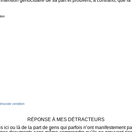
tention génocidaire de sa part et prouvent, a contrario, que la
ion
 génocide vendéen
RÉPONSE À MES DÉTRACTEURS
is ici ou là de la part de gens qui parfois n’ont manifestement pa