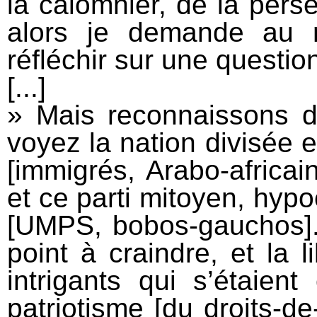
la calomnier, de la pers
alors je demande au m
réfléchir sur une questio
[...]
» Mais reconnaissons de
voyez la nation divisée en
[immigrés, Arabo-africai
et ce parti mitoyen, hypo
[UMPS, bobos-gauchos]. 
point à craindre, et la l
intrigants qui s’étaie
patriotisme [du droits-de