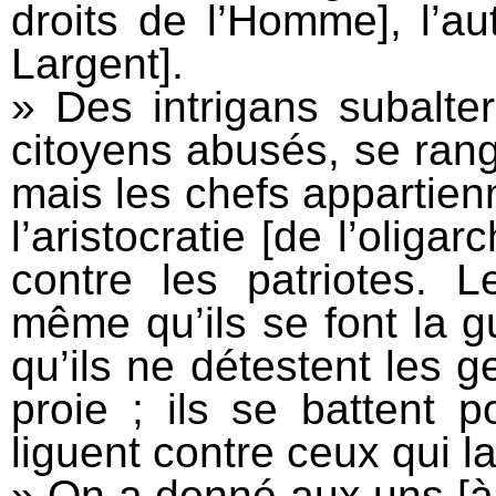
droits de l’Homme], l’a
Largent].
» Des intrigans subalt
citoyens abusés, se range
mais les chefs appartien
l’aristocratie [de l’oliga
contre les patriotes. L
même qu’ils se font la g
qu’ils ne détestent les g
proie ; ils se battent p
liguent contre ceux qui l
» On a donné aux uns [à