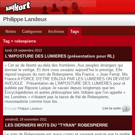
Philippe Landeux
Notes
Catégories
Archives
Tags
Tag > robespierre
lundi, 03 septembre 2012
L'IMPOSTURE DES LUMIERES (présentation pour RL)
« Cet air de liberté au-delà des frontières, Aux peuples étrangers qui
donnait le vertige, Et dont vous usurpez aujourd’hui le prestige, Elle
répond toujours du nom de Robespierre, Ma France. » Jean Ferrat, Ma
France A FORCE D’ETRE EBLOUI PAR LES LUMIERES ON DEVIENT
AVEUGLE Présentation de L’IMPOSTURE DES LUMIERES pour et
publiée par Riposte Laïque Je savais depuis longtemps que les
Encyclopédistes et autres philosophes tels Voltaire que l’on appelle «
les Lumières » n’étaient pas la tasse de thé de Robespierre,
rousseautiste comme tous les...
Lire la suite
1
Écrit par
Philippe Landeux
vendredi, 18 novembre 2011
LES DERNIERS MOTS DU "TYRAN" ROBESPIERRE
Le nom de Robespierre est aussi connu et souvent exécré que la réalité