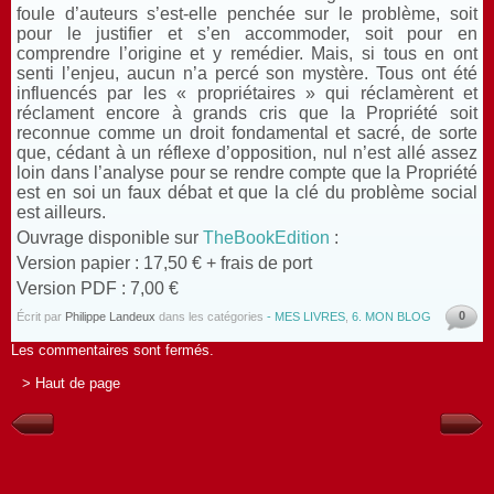
foule d’auteurs s’est-elle penchée sur le problème, soit
pour le justifier et s’en accommoder, soit pour en
comprendre l’origine et y remédier. Mais, si tous en ont
senti l’enjeu, aucun n’a percé son mystère. Tous ont été
influencés par les « propriétaires » qui réclamèrent et
réclament encore à grands cris que la Propriété soit
reconnue comme un droit fondamental et sacré, de sorte
que, cédant à un réflexe d’opposition, nul n’est allé assez
loin dans l’analyse pour se rendre compte que la Propriété
est en soi un faux débat et que la clé du problème social
est ailleurs.
Ouvrage disponible sur
TheBookEdition
:
Version papier : 17,50 € + frais de port
Version PDF : 7,00 €
0
Écrit par
Philippe Landeux
dans les catégories
- MES LIVRES
,
6. MON BLOG
Les commentaires sont fermés.
> Haut de page