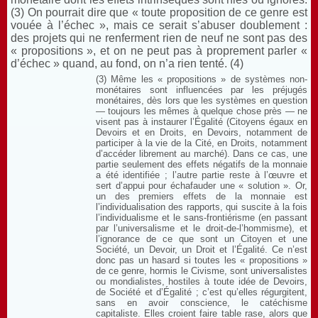
(3) On pourrait dire que « toute proposition de ce genre est
vouée à l’échec », mais ce serait s’abuser doublement :
des projets qui ne renferment rien de neuf ne sont pas des
« propositions », et on ne peut pas à proprement parler «
d’échec » quand, au fond, on n’a rien tenté. (4)
(3) Même les « propositions » de systèmes non-
monétaires sont influencées par les préjugés
monétaires, dès lors que les systèmes en question
— toujours les mêmes à quelque chose près — ne
visent pas à instaurer l’Égalité (Citoyens égaux en
Devoirs et en Droits, en Devoirs, notamment de
participer à la vie de la Cité, en Droits, notamment
d’accéder librement au marché). Dans ce cas, une
partie seulement des effets négatifs de la monnaie
a été identifiée ; l’autre partie reste à l’œuvre et
sert d’appui pour échafauder une « solution ». Or,
un des premiers effets de la monnaie est
l’individualisation des rapports, qui suscite à la fois
l’individualisme et le sans-frontiérisme (en passant
par l’universalisme et le droit-de-l’hommisme), et
l’ignorance de ce que sont un Citoyen et une
Société, un Devoir, un Droit et l’Égalité. Ce n’est
donc pas un hasard si toutes les « propositions »
de ce genre, hormis le Civisme, sont universalistes
ou mondialistes, hostiles à toute idée de Devoirs,
de Société et d’Égalité ; c’est qu’elles régurgitent,
sans en avoir conscience, le catéchisme
capitaliste. Elles croient faire table rase, alors que