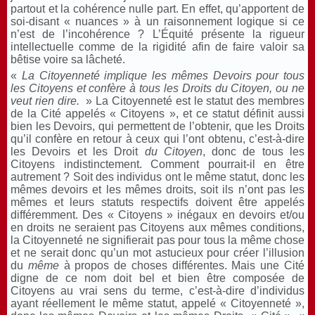
partout et la cohérence nulle part. En effet, qu’apportent de
soi-disant « nuances » à un raisonnement logique si ce
n’est de l’incohérence ? L’Équité présente la rigueur
intellectuelle comme de la rigidité afin de faire valoir sa
bêtise voire sa lâcheté.
«
La Citoyenneté implique les mêmes Devoirs pour tous
les Citoyens et confère à tous les Droits du Citoyen, ou ne
veut rien dire.
» La Citoyenneté est le statut des membres
de la Cité appelés « Citoyens », et ce statut définit aussi
bien les Devoirs, qui permettent de l’obtenir, que les Droits
qu’il confère en retour à ceux qui l’ont obtenu, c’est-à-dire
les Devoirs et les Droit
du Citoyen
, donc de tous les
Citoyens indistinctement. Comment pourrait-il en être
autrement ? Soit des individus ont le même statut, donc les
mêmes devoirs et les mêmes droits, soit ils n’ont pas les
mêmes et leurs statuts respectifs doivent être appelés
différemment. Des « Citoyens » inégaux en devoirs et/ou
en droits ne seraient pas Citoyens aux mêmes conditions,
la Citoyenneté ne signifierait pas pour tous la même chose
et ne serait donc qu’un mot astucieux pour créer l’illusion
du
même
à propos de choses différentes. Mais une Cité
digne de ce nom doit bel et bien être composée de
Citoyens au vrai sens du terme, c’est-à-dire d’individus
ayant réellement le même statut, appelé « Citoyenneté »,