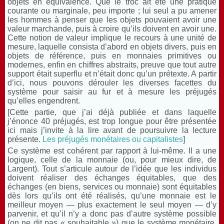
objets en équivalence. Que le troc ait été une pratique
courante ou marginale, peu importe ; lui seul a pu amener
les hommes à penser que les objets pouvaient avoir une
valeur marchande, puis à croire qu’ils doivent en avoir une.
Cette notion de valeur implique le recours à une unité de
mesure, laquelle consista d’abord en objets divers, puis en
objets de référence, puis en monnaies primitives ou
modernes, enfin en chiffres abstraits, preuve que tout autre
support était superflu et n’était donc qu’un prétexte. A partir
d’ici, nous pouvons dérouler les diverses facettes du
système pour saisir au fur et à mesure les préjugés
qu’elles engendrent.
[Cette partie, que j’ai déjà publiée et dans laquelle
j’énonce 40 préjugés, est trop longue pour être présentée
ici mais j’invite à la lire avant de poursuivre la lecture
présente.
Les préjugés monétaires ou capitalistes
]
Ce système est cohérent par rapport à lui-même. Il a une
logique, celle de la monnaie (ou, pour mieux dire, de
Largent). Tout s’articule autour de l’idée que les individus
doivent réaliser des échanges équitables, que des
échanges (en biens, services ou monnaie) sont équitables
dès lors qu’ils ont été réalisés, qu’une monnaie est le
meilleur moyen — plus exactement le seul moyen — d’y
parvenir, et qu’il n’y a donc pas d’autre système possible
(on ne dit pas « souhaitable ») que le système monétaire.