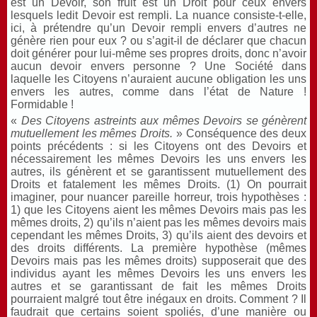
est un Devoir, son fruit est un Droit pour ceux envers
lesquels ledit Devoir est rempli. La nuance consiste-t-elle,
ici, à prétendre qu’un Devoir rempli envers d’autres ne
génère rien pour eux ? ou s’agit-il de déclarer que chacun
doit générer pour lui-même ses propres droits, donc n’avoir
aucun devoir envers personne ? Une Société dans
laquelle les Citoyens n’auraient aucune obligation les uns
envers les autres, comme dans l’état de Nature !
Formidable !
«
Des Citoyens astreints aux mêmes Devoirs se génèrent
mutuellement les mêmes Droits.
» Conséquence des deux
points précédents : si les Citoyens ont des Devoirs et
nécessairement les mêmes Devoirs les uns envers les
autres, ils génèrent et se garantissent mutuellement des
Droits et fatalement les mêmes Droits. (1) On pourrait
imaginer, pour nuancer pareille horreur, trois hypothèses :
1) que les Citoyens aient les mêmes Devoirs mais pas les
mêmes droits, 2) qu’ils n’aient pas les mêmes devoirs mais
cependant les mêmes Droits, 3) qu’ils aient des devoirs et
des droits différents. La première hypothèse (mêmes
Devoirs mais pas les mêmes droits) supposerait que des
individus ayant les mêmes Devoirs les uns envers les
autres et se garantissant de fait les mêmes Droits
pourraient malgré tout être inégaux en droits. Comment ? Il
faudrait que certains soient spoliés, d’une manière ou