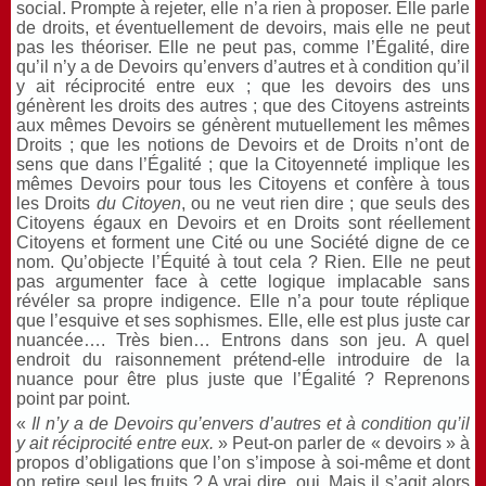
social. Prompte à rejeter, elle n’a rien à proposer. Elle parle
de droits, et éventuellement de devoirs, mais elle ne peut
pas les théoriser. Elle ne peut pas, comme l’Égalité, dire
qu’il n’y a de Devoirs qu’envers d’autres et à condition qu’il
y ait réciprocité entre eux ; que les devoirs des uns
génèrent les droits des autres ; que des Citoyens astreints
aux mêmes Devoirs se génèrent mutuellement les mêmes
Droits ; que les notions de Devoirs et de Droits n’ont de
sens que dans l’Égalité ; que la Citoyenneté implique les
mêmes Devoirs pour tous les Citoyens et confère à tous
les Droits
du Citoyen
, ou ne veut rien dire ; que seuls des
Citoyens égaux en Devoirs et en Droits sont réellement
Citoyens et forment une Cité ou une Société digne de ce
nom. Qu’objecte l’Équité à tout cela ? Rien. Elle ne peut
pas argumenter face à cette logique implacable sans
révéler sa propre indigence. Elle n’a pour toute réplique
que l’esquive et ses sophismes. Elle, elle est plus juste car
nuancée…. Très bien… Entrons dans son jeu. A quel
endroit du raisonnement prétend-elle introduire de la
nuance pour être plus juste que l’Égalité ? Reprenons
point par point.
«
Il n’y a de Devoirs qu’envers d’autres et à condition qu’il
y ait réciprocité entre eux.
» Peut-on parler de « devoirs » à
propos d’obligations que l’on s’impose à soi-même et dont
on retire seul les fruits ? A vrai dire, oui. Mais il s’agit alors