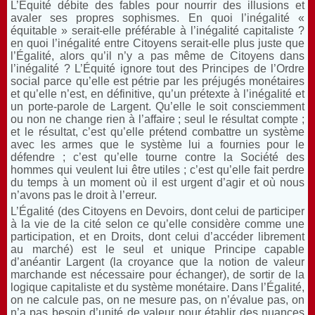
L’Équité débite des fables pour nourrir des illusions et
avaler ses propres sophismes. En quoi l’inégalité «
équitable » serait-elle préférable à l’inégalité capitaliste ?
en quoi l’inégalité entre Citoyens serait-elle plus juste que
l’Égalité, alors qu’il n’y a pas même de Citoyens dans
l’inégalité ? L’Équité ignore tout des Principes de l’Ordre
social parce qu’elle est pétrie par les préjugés monétaires
et qu’elle n’est, en définitive, qu’un prétexte à l’inégalité et
un porte-parole de Largent. Qu’elle le soit consciemment
ou non ne change rien à l’affaire ; seul le résultat compte ;
et le résultat, c’est qu’elle prétend combattre un système
avec les armes que le système lui a fournies pour le
défendre ; c’est qu’elle tourne contre la Société des
hommes qui veulent lui être utiles ; c’est qu’elle fait perdre
du temps à un moment où il est urgent d’agir et où nous
n’avons pas le droit à l’erreur.
L’Égalité (des Citoyens en Devoirs, dont celui de participer
à la vie de la cité selon ce qu’elle considère comme une
participation, et en Droits, dont celui d’accéder librement
au marché) est le seul et unique Principe capable
d’anéantir Largent (la croyance que la notion de valeur
marchande est nécessaire pour échanger), de sortir de la
logique capitaliste et du système monétaire. Dans l’Égalité,
on ne calcule pas, on ne mesure pas, on n’évalue pas, on
n’a pas besoin d’unité de valeur pour établir des nuances