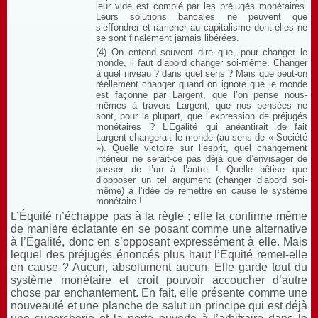
leur vide est comblé par les préjugés monétaires.
Leurs solutions bancales ne peuvent que
s’effondrer et ramener au capitalisme dont elles ne
se sont finalement jamais libérées.
(4) On entend souvent dire que, pour changer le
monde, il faut d’abord changer soi-même. Changer
à quel niveau ? dans quel sens ? Mais que peut-on
réellement changer quand on ignore que le monde
est façonné par Largent, que l’on pense nous-
mêmes à travers Largent, que nos pensées ne
sont, pour la plupart, que l’expression de préjugés
monétaires ? L’Égalité qui anéantirait de fait
Largent changerait le monde (au sens de « Société
»). Quelle victoire sur l’esprit, quel changement
intérieur ne serait-ce pas déjà que d’envisager de
passer de l’un à l’autre ! Quelle bêtise que
d’opposer un tel argument (changer d’abord soi-
même) à l’idée de remettre en cause le système
monétaire !
L’Équité n’échappe pas à la règle ; elle la confirme même
de manière éclatante en se posant comme une alternative
à l’Égalité, donc en s’opposant expressément à elle. Mais
lequel des préjugés énoncés plus haut l’Équité remet-elle
en cause ? Aucun, absolument aucun. Elle garde tout du
système monétaire et croit pouvoir accoucher d’autre
chose par enchantement. En fait, elle présente comme une
nouveauté et une planche de salut un principe qui est déjà