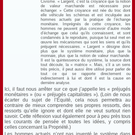
Civisme. « Largent, c’est la croyance que la notion
de valeur marchande est nécessaire pour
échanger. » Cette croyance est née du troc dont
elle véhicule les schémas et est inculquée aux
hommes actuels par la pratique de l’échange
monétaire. Imprégnés de cette croyance, les
hommes ne peuvent plus concevoir d’autre mode
d’échange que celui qu’ils connaissent, et sont
condamnés à le reproduire, puisque lui seul met en
œuvre les mécanismes qui sont les siens et qu’ils
préjugent nécessaires. « Largent » désigne donc
plus que le système monétaire, plus que la
monnaie, plus que la notion de valeur marchande.
Il est la quintessence du système, la source dont
tout découle, la « matrice ». Mais, s’il a un sens
très précis, il peut aussi être utilisé pour parler de
tout ce qui se rapporte directement ou
indirectement à lui et dont il est la cause en
dernière analyse.
Ici, il faut nous arrêter sur ce que j’appelle les « préjugés
monétaires » (ou « préjugés capitalistes »). (Loin de nous
écarter du sujet de l’Équité, cela nous permettra au
contraire de mieux comprendre ses propres ressorts, des
ressorts qu’elle ignore et dont elle ne veut surtout rien
savoir. Cette réflexion vaut également pour à peu près tous
les courants de pensée et toutes les idées, y compris
celles concernant la Propriété.)
Les hommes actuels n’ont pas inventé le système dans