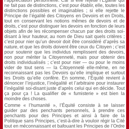
l’appréciation personnelle. Car si elle rejette l’Égalité qui
ne fait pas de distinctions, c’est pour établir, elle, toutes les
distinctions possibles et imaginables ; si elle rejette le
Principe de l’égalité des Citoyens en Devoirs et en Droits,
tout en conservant les notions mêmes de devoirs et de
droits, c’est pour distinguer les devoirs en fonction de leurs
objets afin de les récompenser chacun par des droits soi-
disant à leur hauteur, au nom de Dieu sait quels critères ;
c’est pour nier qu’un devoir doit être considéré d’après sa
nature, et que les droits doivent être ceux du Citoyen ; c’est
pour soutenir que les individus remplissent des devoirs,
non pour mériter la Citoyenneté, mais pour obtenir des
droits individualisés ; c’est pour nier — ou pour le moins
vider de tout sens — la Citoyenneté elle-même, en ne
reconnaissant pas les Devoirs qu’elle implique et surtout
les Droits qu’elle confère. En somme, l’Équité revient à
dénoncer l’injustice, l’inégalité et l’arbitraire pour instaurer
l’inégalité soi-disant juste d’après celui qui en décide. Tout
ça pour ça ! La qualifier de « fumisterie » est bien la
moindre des choses.
Comme « l’humanité », l’Équité consiste à se laisser
guider par des penchants personnels, à prendre ces
penchants pour des Principes et ainsi à faire de la
Politique sans Principes, c’est-à-dire à vouloir régir la Cité
tout en méconnaissant et bafouant les Principes de l’Ordre