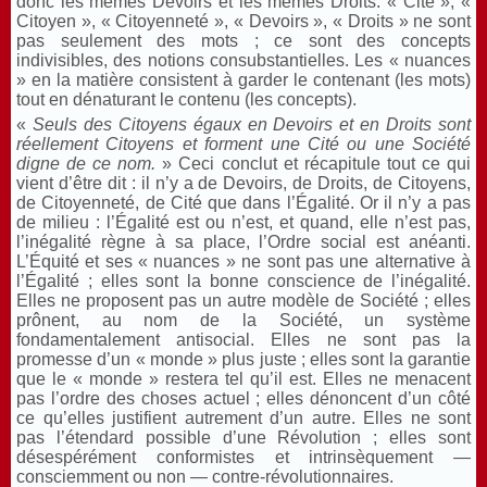
donc les mêmes Devoirs et les mêmes Droits. « Cité », «
Citoyen », « Citoyenneté », « Devoirs », « Droits » ne sont
pas seulement des mots ; ce sont des concepts
indivisibles, des notions consubstantielles. Les « nuances
» en la matière consistent à garder le contenant (les mots)
tout en dénaturant le contenu (les concepts).
«
Seuls des Citoyens égaux en Devoirs et en Droits sont
réellement Citoyens et forment une Cité ou une Société
digne de ce nom.
» Ceci conclut et récapitule tout ce qui
vient d’être dit : il n’y a de Devoirs, de Droits, de Citoyens,
de Citoyenneté, de Cité que dans l’Égalité. Or il n’y a pas
de milieu : l’Égalité est ou n’est, et quand, elle n’est pas,
l’inégalité règne à sa place, l’Ordre social est anéanti.
L’Équité et ses « nuances » ne sont pas une alternative à
l’Égalité ; elles sont la bonne conscience de l’inégalité.
Elles ne proposent pas un autre modèle de Société ; elles
prônent, au nom de la Société, un système
fondamentalement antisocial. Elles ne sont pas la
promesse d’un « monde » plus juste ; elles sont la garantie
que le « monde » restera tel qu’il est. Elles ne menacent
pas l’ordre des choses actuel ; elles dénoncent d’un côté
ce qu’elles justifient autrement d’un autre. Elles ne sont
pas l’étendard possible d’une Révolution ; elles sont
désespérément conformistes et intrinsèquement —
consciemment ou non — contre-révolutionnaires.