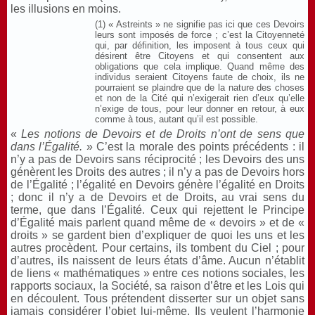
les illusions en moins.
(1) « Astreints » ne signifie pas ici que ces Devoirs
leurs sont imposés de force ; c’est la Citoyenneté
qui, par définition, les imposent à tous ceux qui
désirent être Citoyens et qui consentent aux
obligations que cela implique. Quand même des
individus seraient Citoyens faute de choix, ils ne
pourraient se plaindre que de la nature des choses
et non de la Cité qui n’exigerait rien d’eux qu’elle
n’exige de tous, pour leur donner en retour, à eux
comme à tous, autant qu’il est possible.
«
Les notions de Devoirs et de Droits n’ont de sens que
dans l’Égalité.
» C’est la morale des points précédents : il
n’y a pas de Devoirs sans réciprocité ; les Devoirs des uns
génèrent les Droits des autres ; il n’y a pas de Devoirs hors
de l’Égalité ; l’égalité en Devoirs génère l’égalité en Droits
; donc il n’y a de Devoirs et de Droits, au vrai sens du
terme, que dans l’Égalité. Ceux qui rejettent le Principe
d’Égalité mais parlent quand même de « devoirs » et de «
droits » se gardent bien d’expliquer de quoi les uns et les
autres procèdent. Pour certains, ils tombent du Ciel ; pour
d’autres, ils naissent de leurs états d’âme. Aucun n’établit
de liens « mathématiques » entre ces notions sociales, les
rapports sociaux, la Société, sa raison d’être et les Lois qui
en découlent. Tous prétendent disserter sur un objet sans
jamais considérer l’objet lui-même. Ils veulent l’harmonie