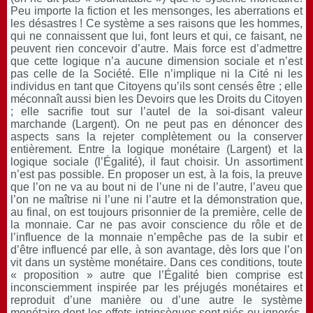
Peu importe la fiction et les mensonges, les aberrations et
les désastres ! Ce système a ses raisons que les hommes,
qui ne connaissent que lui, font leurs et qui, ce faisant, ne
peuvent rien concevoir d’autre. Mais force est d’admettre
que cette logique n’a aucune dimension sociale et n’est
pas celle de la Société. Elle n’implique ni la Cité ni les
individus en tant que Citoyens qu’ils sont censés être ; elle
méconnaît aussi bien les Devoirs que les Droits du Citoyen
; elle sacrifie tout sur l’autel de la soi-disant valeur
marchande (Largent). On ne peut pas en dénoncer des
aspects sans la rejeter complètement ou la conserver
entièrement. Entre la logique monétaire (Largent) et la
logique sociale (l’Égalité), il faut choisir. Un assortiment
n’est pas possible. En proposer un est, à la fois, la preuve
que l’on ne va au bout ni de l’une ni de l’autre, l’aveu que
l’on ne maîtrise ni l’une ni l’autre et la démonstration que,
au final, on est toujours prisonnier de la première, celle de
la monnaie. Car ne pas avoir conscience du rôle et de
l’influence de la monnaie n’empêche pas de la subir et
d’être influencé par elle, à son avantage, dès lors que l’on
vit dans un système monétaire. Dans ces conditions, toute
« proposition » autre que l’Égalité bien comprise est
inconsciemment inspirée par les préjugés monétaires et
reproduit d’une manière ou d’une autre le système
monétaire dont les effets intrinsèques sont niés ou ignorés.