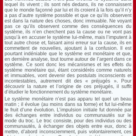
lequel ils vivent ; ils sont nés dedans, ils ne connaissent
que le monde façonné par lui et ils croient à la fois qu’il n’y
a pas d’autre système possible et que ce qu’ils observent
est dans la nature des choses, donc immuable. Ne voyant
pas ce qu’ils observent comme des conséquences du
système, ils n’en cherchent pas la cause ou ne vont pas
jusqu’à en accuser le système lui-même, mais l’imputent à
tout autre chose et, faisant ainsi erreur sur la cause, ils en
commettent de nouvelles, ajoutant à la confusion. Il est
pourtant indéniable que le système est monétaire et que,
en dernière analyse, tout tourne autour de l’argent dans ce
système. Ce sont donc les mécanismes et les effets du
système monétaire qui, étant considérés comme naturels
et immuables, vont devenir des postulats inconscients et
incontestables, autrement dit des « préjugés ». Pour
découvrir la nature et l’origine de ces préjugés, il suffit
d’étudier le fonctionnement du système monétaire.
Le système monétaire n’est pas apparu tel quel un beau
matin ; il évolue (au moins dans sa forme) et fut lui-même
le fruit d’une évolution. L’impulsion initiale fut donnée par
des échanges entre individus ou communautés sur le
mode du troc. Le troc consiste, pour des individus ou des
communautés, à échanger des objets entre eux, donc à
mettre, d’abord inconsciemment, puis volontairement, ces