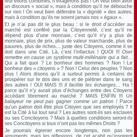
leur efforts combinés, n’exagérons pas ! On veut bien avoir
un discours « social », mais à condition qu’il ne débouche
sur rien ! On veut bien défendre la « dignité » des autres,
mais à condition qu’ils ne soient jamais nos « égaux ».
Et je n’ai pas dit le plus beau : si le droit d’accéder au
marché est conféré par la Citoyenneté, c’est qu’il ne
dépend plus d’une monnaie, c’est qu’il n’y a plus de
monnaie, plus de prix, plus de valeur marchande, plus de
pauvres, plus de riches… juste des Citoyens, comme il se
doit dans une Cité. Là, c’est l’infarctus ! QUOI !!!
Oser
remettre en cause un système multi-millénaire qui a fait…
Qui a fait quoi ? Le bonheur des hommes ? Non ! Le
bonheur des « citoyens » ? Non ! Celui des peuples ? Non
plus ! Alors disons qu’il a surtout permis à certains de
prospérer sur le dos des uns et de piétiner dans le sang
des autres ! OUI MAIS !!!
Il facilite les échanges…
Ha !
parce qu’il n’y aurait plus d’échanges entre des Citoyens
accédant librement au marché ? MAIS ENFIN !!!
Un
balayeur ne peut pas gagner comme un patron !
Parce
qu’un patron doit être plus Citoyen que ses employés ? Il
est la Cité à lui tout seul ? Les autres sont-ils ses esclaves
ou ses Concitoyens ? Mais à quelles conditions seront-ils
ses Concitoyens si tous n’ont pas les mêmes Droits ?
Je pourrais égrener encore longtemps, non pas les
arguments, mais les réflexions de cet acabit qu’inspirent