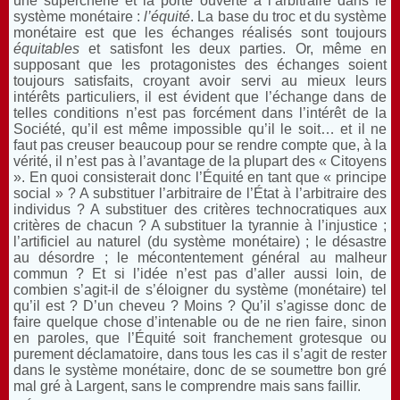
une supercherie et la porte ouverte à l’arbitraire dans le
système monétaire :
l’équité
. La base du troc et du système
monétaire est que les échanges réalisés sont toujours
équitables
et satisfont les deux parties. Or, même en
supposant que les protagonistes des échanges soient
toujours satisfaits, croyant avoir servi au mieux leurs
intérêts particuliers, il est évident que l’échange dans de
telles conditions n’est pas forcément dans l’intérêt de la
Société, qu’il est même impossible qu’il le soit… et il ne
faut pas creuser beaucoup pour se rendre compte que, à la
vérité, il n’est pas à l’avantage de la plupart des « Citoyens
». En quoi consisterait donc l’Équité en tant que « principe
social » ? A substituer l’arbitraire de l’État à l’arbitraire des
individus ? A substituer des critères technocratiques aux
critères de chacun ? A substituer la tyrannie à l’injustice ;
l’artificiel au naturel (du système monétaire) ; le désastre
au désordre ; le mécontentement général au malheur
commun ? Et si l’idée n’est pas d’aller aussi loin, de
combien s’agit-il de s’éloigner du système (monétaire) tel
qu’il est ? D’un cheveu ? Moins ? Qu’il s’agisse donc de
faire quelque chose d’intenable ou de ne rien faire, sinon
en paroles, que l’Équité soit franchement grotesque ou
purement déclamatoire, dans tous les cas il s’agit de rester
dans le système monétaire, donc de se soumettre bon gré
mal gré à Largent, sans le comprendre mais sans faillir.