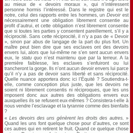
au mieux de « devoirs moraux », qui n’intéressent
personne hormis l’intéressé. Dans le registre qui est le
notre, celui des rapports entre les hommes, un
Devoir
est
nécessairement une obligation librement consentie au
profit d’autrui, et cette obligation n’est librement consentie
que si toutes les parties y consentent pareillement, s’il y a
réciprocité. Sans cette réciprocité, il n’y a pas de « Devoir
», sinon par abus de langage de la part du plus fort. Un
maître peut bien dire que ses esclaves ont des devoirs
envers lui, alors que lui-même ne s’en sent aucun envers
eux, le
statu quo
n’est maintenu que par la terreur. A la
première faiblesse, les esclaves s’enfuiront ou lui
trancheront la gorge. Ils n’ont aucun devoir envers lui parce
qu’il n’y a pas de devoir sans liberté et sans réciprocité.
Quelle nuance apportera donc ici l’Équité ? Soutiendra-t-
elle, comme conception plus juste, que les devoirs ne
soient ni librement consentis ni réciproques, que les uns
imposent donc aux autres des obligations envers eux
auxquelles ils se refusent eux-mêmes ? Consistera-t-elle à
nous vendre l’esclavage et la tyrannie comme des bienfaits
?
«
Les devoirs des uns génèrent les droits des autres.
»
Quand les uns font quelque chose pour d’autres, ce sont
ces autres qui en retirent le fruit. Quand ce quelque chose