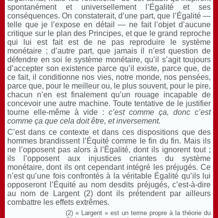
spontanément et universellement l’Égalité et ses
conséquences. On constaterait, d’une part, que l’Égalité —
telle que je l’expose en détail — ne fait l’objet d’aucune
critique sur le plan des Principes, et que le grand reproche
qui lui est fait est de ne pas reproduire le système
monétaire ; d’autre part, que jamais il n’est question de
défendre en soi le système monétaire, qu’il s’agit toujours
d’accepter son existence parce qu’il existe, parce que, de
ce fait, il conditionne nos vies, notre monde, nos pensées,
parce que, pour le meilleur ou, le plus souvent, pour le pire,
chacun n’en est finalement qu’un rouage incapable de
concevoir une autre machine. Toute tentative de le justifier
tourne elle-même à vide :
c’est comme ça, donc c’est
comme ça que cela doit être, et inversement.
C’est dans ce contexte et dans ces dispositions que des
hommes brandissent l’Équité comme le fin du fin. Mais ils
ne l’opposent pas alors à l’Égalité, dont ils ignorent tout ;
ils l’opposent aux injustices criantes du système
monétaire, dont ils ont cependant intégré les préjugés. Ce
n’est qu’une fois confrontés à la véritable Égalité qu’ils lui
opposeront l’Équité au nom desdits préjugés, c’est-à-dire
au nom de Largent (2) dont ils prétendent par ailleurs
combattre les effets extrêmes.
(2) « Largent » est un terme propre à la théorie du