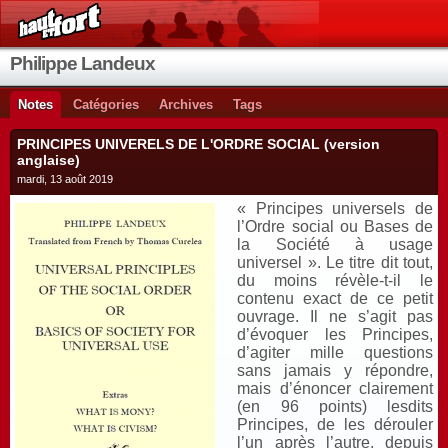
Philippe Landeux
Notes
Catégories
Archives
Tags
PRINCIPES UNIVERELS DE L'ORDRE SOCIAL (version
anglaise)
mardi, 13 août 2019
« Principes universels de
l’Ordre social ou Bases de
la Société à usage
universel ». Le titre dit tout,
du moins révèle-t-il le
contenu exact de ce petit
ouvrage. Il ne s’agit pas
d’évoquer les Principes,
d’agiter mille questions
sans jamais y répondre,
mais d’énoncer clairement
(en 96 points) lesdits
Principes, de les dérouler
l’un après l’autre, depuis