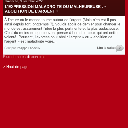
dimanche, 30 octobre 2022
L’EXPRESSION MALADROITE OU MALHEUREUSE : «
ABOLITION DE L’ARGENT »
À l’heure où le monde tourne autour de l’argent (Mais n’en est-il pas
ainsi depuis fort longtemps ?), vouloir abolir ce dernier pour changer le
monde est assurément l’idée la plus pertinente et la plus audacieuse.
C’est du moins ce que peuvent penser à bon droit ceux qui ont cette
volonté. Pourtant, l’expression « abolir l’argent » ou « abolition de
l’argent » est maladroite voire...
Lire la suite
0
Écrit par
Philippe Landeux
Plus de notes disponibles.
> Haut de page