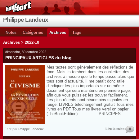
Philippe Landeux
Notes
Catégories
Archives
Tags
Archives > 2022-10
dimanche, 30 octobre 2022
PRINCIPAUX ARTICLES du blog
Mes textes sont généralement des réflexions de
fond. Mais ils tombent dans les oubliettes des
archives à mesure que le temps passe alors que
tous sont d’actualité. Il me paraît donc utile
d’indiquer les plus importants sur un même
document qui sera maintenu en première page,
afin que vous puissiez les trouver facilement.
Les plus récents sont néanmoins signalés en
rouge. LIVRES téléchargement gratuit Tous mes
livres en PDF Tous mes livres versi on papier
(TheBookEdition) PRINCIPES...
Lire la suite
0
Écrit par
Philippe Landeux