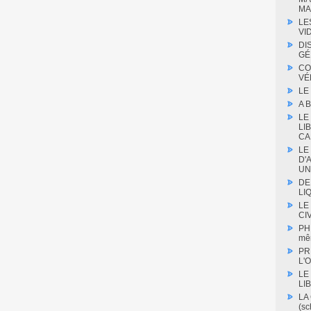
MA
LE
VI
DI
GÉ
CO
VÉ
LE
A 
LE
LI
CA
LE
D'
UN
DE
LIQ
LE
CIV
PH
mê
PR
L'O
LE
LI
LA
(s