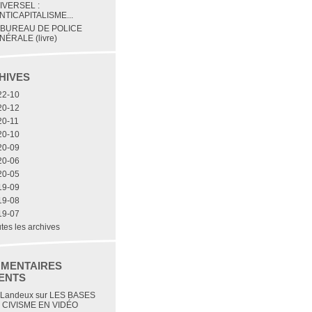
IVERSEL :
NTICAPITALISME...
 BUREAU DE POLICE
NÉRALE (livre)
HIVES
22-10
20-12
20-11
20-10
20-09
20-06
20-05
19-09
19-08
19-07
tes les archives
MENTAIRES
ENTS
 Landeux
sur
LES BASES
 CIVISME EN VIDÉO