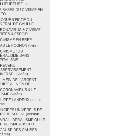
LHEUREUSE : «...
S BASES DU CIVISME EN
DÉO
SCOURS FICTIF DU
NÉRAL DE GAULLE
RONAVIRUS & CIVISME :
RITÉS & ESPOIR
 CIVISME EN BREF
BAS LE POGNON (livre)
 CIVISME : DU
BÉRALISME SANS
PITALISME
 REVENU
ASSERVISSEMENT
IVERSEL (vidéo)
 LA FIN DE L’ARGENT
UIDE À LA FIN DE...
 CORONAVIRUS & LE
ISME (vidéo)
ILIPPE LANDEUX par lui-
me
INCIPES UNIVERELS DE
RDRE SOCIAL (version...
 VRAI LIBERALISME OU LE
BERALISME ABSOLU
 CAUSE DES CAUSES
chéma)