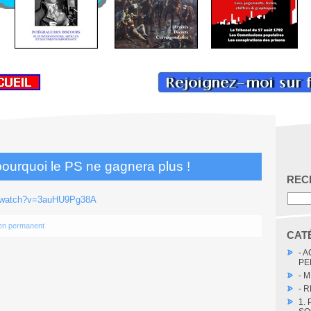
pourquoi le PS ne gagnera plus !
REC
m/watch?v=3auHU9Pg38A
en permanent
CAT
- 
PE
- 
- 
1.