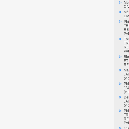
Mé
CI
Mé
LI
Phi
TR
RE
PAR
Thi
TR
RE
PAR
Blo
ET
RE
Mar
JAU
(vi
Phi
JAU
(vi
Den
JAU
(vi
Phi
TR
RE
PAR
cha