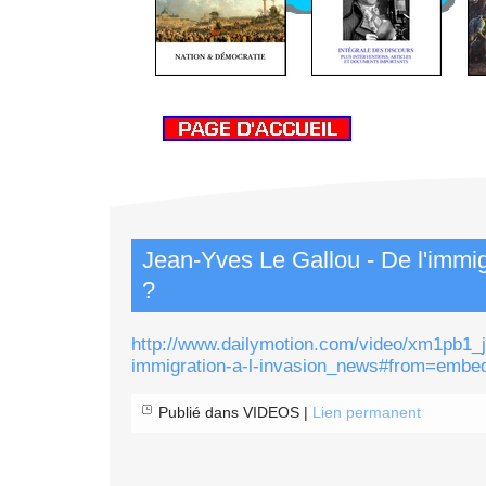
Jean-Yves Le Gallou - De l'immigr
?
http://www.dailymotion.com/video/xm1pb1_je
immigration-a-l-invasion_news#from=embe
Publié dans VIDEOS |
Lien permanent