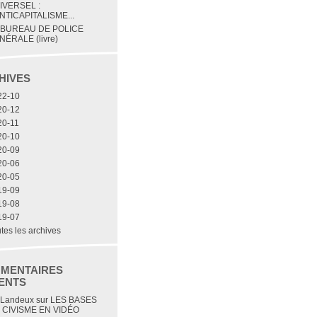
IVERSEL :
NTICAPITALISME...
 BUREAU DE POLICE
NÉRALE (livre)
HIVES
22-10
20-12
20-11
20-10
20-09
20-06
20-05
19-09
19-08
19-07
tes les archives
MENTAIRES
ENTS
 Landeux
sur
LES BASES
 CIVISME EN VIDÉO