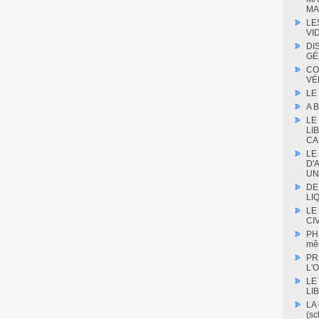
MA
LE
VI
DI
GÉ
CO
VÉ
LE
A 
LE
LI
CA
LE
D'
UN
DE
LIQ
LE
CIV
PH
mê
PR
L'O
LE
LI
LA
(s