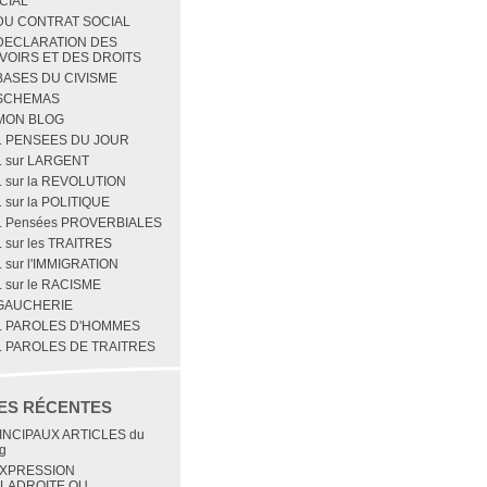
CIAL
 DU CONTRAT SOCIAL
 DECLARATION DES
VOIRS ET DES DROITS
 BASES DU CIVISME
 SCHEMAS
 MON BLOG
1. PENSEES DU JOUR
2. sur LARGENT
. sur la REVOLUTION
. sur la POLITIQUE
5. Pensées PROVERBIALES
. sur les TRAITRES
. sur l'IMMIGRATION
. sur le RACISME
 GAUCHERIE
1. PAROLES D'HOMMES
2. PAROLES DE TRAITRES
ES RÉCENTES
INCIPAUX ARTICLES du
g
EXPRESSION
LADROITE OU