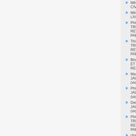
Mé
CI
Mé
LI
Phi
TR
RE
PAR
Thi
TR
RE
PAR
Blo
ET
RE
Mar
JAU
(vi
Phi
JAU
(vi
Den
JAU
(vi
Phi
TR
RE
PAR
cha