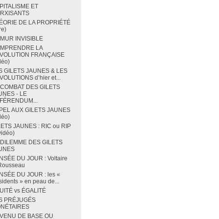
PITALISME ET
RXISANTS
ÉORIE DE LA PROPRIÉTÉ
re)
 MUR INVISIBLE
MPRENDRE LA
VOLUTION FRANÇAISE
déo)
S GILETS JAUNES & LES
OLUTIONS d’hier et...
 COMBAT DES GILETS
UNES - LE
FÉRENDUM...
PEL AUX GILETS JAUNES
déo)
LETS JAUNES : RIC ou RIP
vidéo)
 DILEMME DES GILETS
UNES
NSÉE DU JOUR : Voltaire
 Rousseau
NSÉE DU JOUR : les «
sidents » en peau de...
UITÉ vs ÉGALITÉ
S PRÉJUGÉS
NÉTAIRES
VENU DE BASE OU