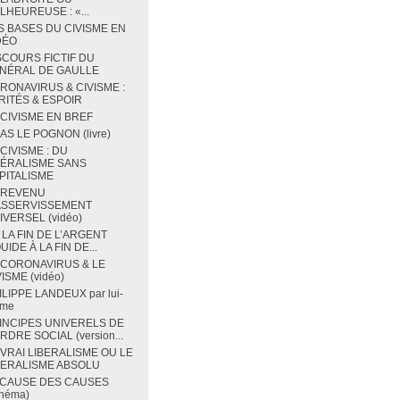
LHEUREUSE : «...
S BASES DU CIVISME EN
DÉO
SCOURS FICTIF DU
NÉRAL DE GAULLE
RONAVIRUS & CIVISME :
RITÉS & ESPOIR
 CIVISME EN BREF
BAS LE POGNON (livre)
 CIVISME : DU
BÉRALISME SANS
PITALISME
 REVENU
ASSERVISSEMENT
IVERSEL (vidéo)
 LA FIN DE L’ARGENT
UIDE À LA FIN DE...
 CORONAVIRUS & LE
ISME (vidéo)
ILIPPE LANDEUX par lui-
me
INCIPES UNIVERELS DE
RDRE SOCIAL (version...
 VRAI LIBERALISME OU LE
BERALISME ABSOLU
 CAUSE DES CAUSES
chéma)