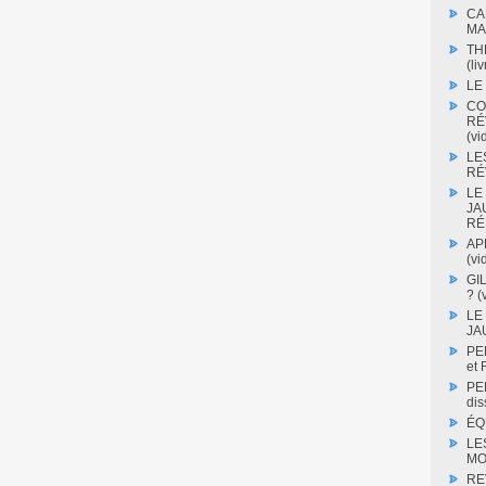
CA
MA
TH
(liv
LE
CO
RÉ
(vi
LE
RÉV
LE
JA
RÉ
AP
(vi
GI
? (
LE
JA
PE
et
PE
dis
ÉQ
LE
MO
RE