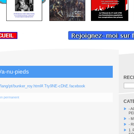
Va-nu-pieds
REC
s/lang/pt/bunker_roy.html#.Tty9NE-cDhE.facebook
en permanent
CAT
- 
PE
- 
- 
1.