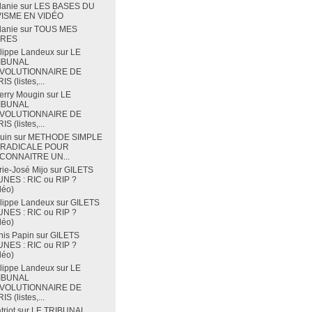
lanie
sur
LES BASES DU
VISME EN VIDÉO
lanie
sur
TOUS MES
VRES
lippe Landeux
sur
LE
IBUNAL
VOLUTIONNAIRE DE
IS (listes,...
erry Mougin
sur
LE
IBUNAL
VOLUTIONNAIRE DE
IS (listes,...
uin
sur
METHODE SIMPLE
 RADICALE POUR
CONNAITRE UN...
ie-José Mijo
sur
GILETS
NES : RIC ou RIP ?
déo)
lippe Landeux
sur
GILETS
NES : RIC ou RIP ?
déo)
is Papin
sur
GILETS
NES : RIC ou RIP ?
déo)
lippe Landeux
sur
LE
IBUNAL
VOLUTIONNAIRE DE
IS (listes,...
triot
sur
LE TRIBUNAL