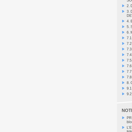
SO
2.
3.
DE
4.
5.
6.
7.
7.
7.3
7.4
7.
7.6
7.7
7.8
8.
9.
9.
NOT
PR
blo
L’
MA