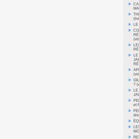
CA
MA
TH
(liv
LE
CO
RÉ
(vi
LE
RÉV
LE
JA
RÉ
AP
(vi
GI
? (
LE
JA
PE
et
PE
dis
ÉQ
LE
MO
RE