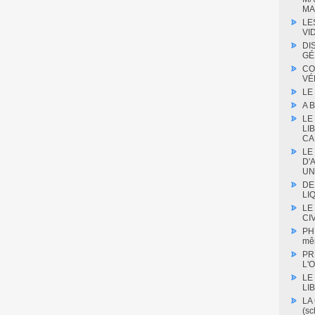
MA
LE
VI
DI
GÉ
CO
VÉ
LE
A 
LE
LI
CA
LE
D'
UN
DE
LIQ
LE
CIV
PH
mê
PR
L'O
LE
LI
LA
(s