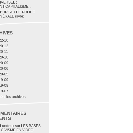
IVERSEL :
NTICAPITALISME...
 BUREAU DE POLICE
NÉRALE (livre)
HIVES
22-10
20-12
20-11
20-10
20-09
20-06
20-05
19-09
19-08
19-07
tes les archives
MENTAIRES
ENTS
 Landeux
sur
LES BASES
 CIVISME EN VIDÉO