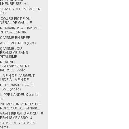
LHEUREUSE : «...
S BASES DU CIVISME EN
DÉO
SCOURS FICTIF DU
NÉRAL DE GAULLE
RONAVIRUS & CIVISME :
RITÉS & ESPOIR
 CIVISME EN BREF
BAS LE POGNON (livre)
 CIVISME : DU
BÉRALISME SANS
PITALISME
 REVENU
ASSERVISSEMENT
IVERSEL (vidéo)
 LA FIN DE L’ARGENT
UIDE À LA FIN DE...
 CORONAVIRUS & LE
ISME (vidéo)
ILIPPE LANDEUX par lui-
me
INCIPES UNIVERELS DE
RDRE SOCIAL (version...
 VRAI LIBERALISME OU LE
BERALISME ABSOLU
 CAUSE DES CAUSES
chéma)