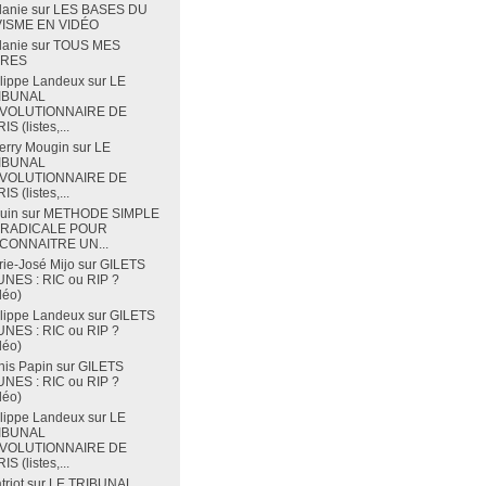
lanie
sur
LES BASES DU
VISME EN VIDÉO
lanie
sur
TOUS MES
VRES
lippe Landeux
sur
LE
IBUNAL
VOLUTIONNAIRE DE
IS (listes,...
erry Mougin
sur
LE
IBUNAL
VOLUTIONNAIRE DE
IS (listes,...
uin
sur
METHODE SIMPLE
 RADICALE POUR
CONNAITRE UN...
ie-José Mijo
sur
GILETS
NES : RIC ou RIP ?
déo)
lippe Landeux
sur
GILETS
NES : RIC ou RIP ?
déo)
is Papin
sur
GILETS
NES : RIC ou RIP ?
déo)
lippe Landeux
sur
LE
IBUNAL
VOLUTIONNAIRE DE
IS (listes,...
triot
sur
LE TRIBUNAL