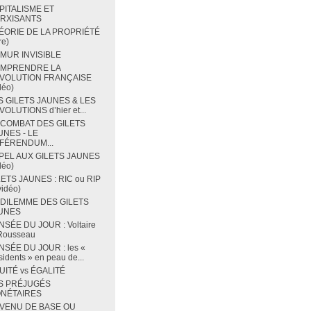
PITALISME ET
RXISANTS
ÉORIE DE LA PROPRIÉTÉ
re)
 MUR INVISIBLE
MPRENDRE LA
VOLUTION FRANÇAISE
déo)
S GILETS JAUNES & LES
OLUTIONS d’hier et...
 COMBAT DES GILETS
UNES - LE
FÉRENDUM...
PEL AUX GILETS JAUNES
déo)
LETS JAUNES : RIC ou RIP
vidéo)
 DILEMME DES GILETS
UNES
NSÉE DU JOUR : Voltaire
 Rousseau
NSÉE DU JOUR : les «
sidents » en peau de...
UITÉ vs ÉGALITÉ
S PRÉJUGÉS
NÉTAIRES
VENU DE BASE OU