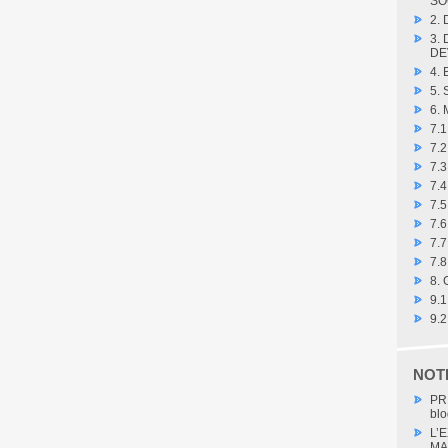
SO
2.
3.
DE
4.
5.
6.
7.
7.
7.3
7.4
7.
7.6
7.7
7.8
8.
9.
9.
NOT
PR
blo
L’
MA