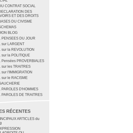
CIAL
 DU CONTRAT SOCIAL
 DECLARATION DES
VOIRS ET DES DROITS
 BASES DU CIVISME
 SCHEMAS
 MON BLOG
1. PENSEES DU JOUR
2. sur LARGENT
. sur la REVOLUTION
. sur la POLITIQUE
5. Pensées PROVERBIALES
. sur les TRAITRES
. sur l'IMMIGRATION
. sur le RACISME
 GAUCHERIE
1. PAROLES D'HOMMES
2. PAROLES DE TRAITRES
ES RÉCENTES
INCIPAUX ARTICLES du
g
EXPRESSION
LADROITE OU