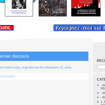
ernier discours
REC
com/video/xa1jvj_map-discour-de-robespierre-12_news
en permanent
CAT
- 
PE
- 
- 
1.