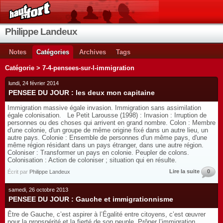
Philippe Landeux
Notes
Catégories
Archives
Tags
Catégorie > 7-4-pensees-sur-l-immigration
lundi, 24 février 2014
PENSEE DU JOUR : les deux mon capitaine
Immigration massive égale invasion. Immigration sans assimilation
égale colonisation. Le Petit Larousse (1998) : Invasion : Irruption de
personnes ou des choses qui arrivent en grand nombre. Colon : Membre
d'une colonie, d'un groupe de même origine fixé dans un autre lieu, un
autre pays. Colonie : Ensemble de personnes d'un même pays, d'une
même région résidant dans un pays étranger, dans une autre région.
Coloniser : Transformer un pays en colonie. Peupler de colons.
Colonisation : Action de coloniser ; situation qui en résulte.
Lire la suite
0
Écrit par
Philippe Landeux
samedi, 26 octobre 2013
PENSEE DU JOUR : Gauche et immigrationnisme
Être de Gauche, c’est aspirer à l’Égalité entre citoyens, c’est œuvrer
pour la propspérité et la fierté de son peuple. Prôner l’immigration