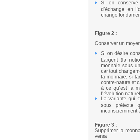
Si on conserve
d’échange, en l’
change fondamenta
Figure 2 :
Conserver un moyen
Si on désire con
Largent (la noti
monnaie sous une
car tout changeme
la monnaie, si ta
contre-nature et c
à ce qu’est la mo
l’évolution naturell
La variante qui 
sous prétexte 
inconsciemment à
Figure 3 :
Supprimer la monna
versa