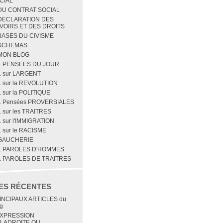
CIAL
 DU CONTRAT SOCIAL
 DECLARATION DES
VOIRS ET DES DROITS
 BASES DU CIVISME
 SCHEMAS
 MON BLOG
1. PENSEES DU JOUR
2. sur LARGENT
. sur la REVOLUTION
. sur la POLITIQUE
5. Pensées PROVERBIALES
. sur les TRAITRES
. sur l'IMMIGRATION
. sur le RACISME
 GAUCHERIE
1. PAROLES D'HOMMES
2. PAROLES DE TRAITRES
ES RÉCENTES
INCIPAUX ARTICLES du
g
EXPRESSION
LADROITE OU