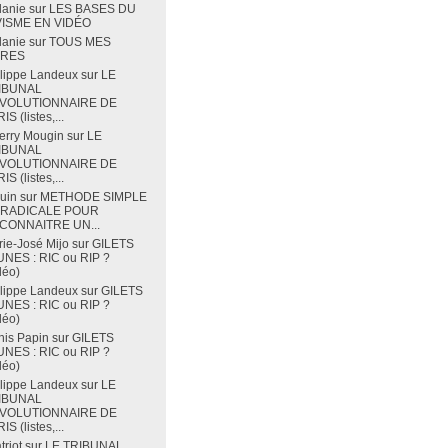
lanie
sur
LES BASES DU
VISME EN VIDÉO
lanie
sur
TOUS MES
VRES
lippe Landeux
sur
LE
IBUNAL
VOLUTIONNAIRE DE
IS (listes,...
erry Mougin
sur
LE
IBUNAL
VOLUTIONNAIRE DE
IS (listes,...
uin
sur
METHODE SIMPLE
 RADICALE POUR
CONNAITRE UN...
ie-José Mijo
sur
GILETS
NES : RIC ou RIP ?
déo)
lippe Landeux
sur
GILETS
NES : RIC ou RIP ?
déo)
is Papin
sur
GILETS
NES : RIC ou RIP ?
déo)
lippe Landeux
sur
LE
IBUNAL
VOLUTIONNAIRE DE
IS (listes,...
triot
sur
LE TRIBUNAL