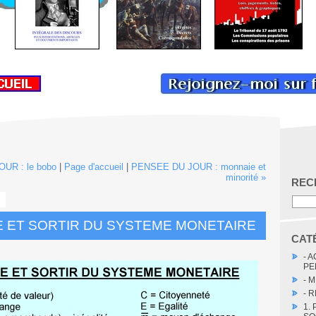
UR : le bobo
|
Page d'accueil
|
PENSEE DU JOUR : monnaie et
minorité »
REC
ET SORTIR DU SYSTEME MONETAIRE
CAT
- 
PE
- 
- 
1.