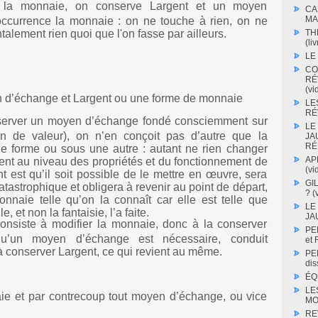
 la monnaie, on conserve Largent et un moyen
CA
MA
occurrence la monnaie : on ne touche à rien, on ne
TH
lement rien quoi que l'on fasse par ailleurs.
(liv
LE
CO
RÉ
(vi
 d’échange et Largent ou une forme de monnaie
LE
RÉV
server un moyen d’échange fondé consciemment sur
LE
on de valeur), on n’en conçoit pas d’autre que la
JA
RÉ
 forme ou sous une autre : autant ne rien changer
AP
nt au niveau des propriétés et du fonctionnement de
(vi
nt est qu’il soit possible de le mettre en œuvre, sera
GI
atastrophique et obligera à revenir au point de départ,
? (
nnaie telle qu’on la connaît car elle est telle que
LE
e, et non la fantaisie, l’a faite.
JA
consiste à modifier la monnaie, donc à la conserver
PE
qu’un moyen d’échange est nécessaire, conduit
et
 conserver Largent, ce qui revient au même.
PE
dis
ÉQ
LE
ie et par contrecoup tout moyen d’échange, ou vice
MO
RE