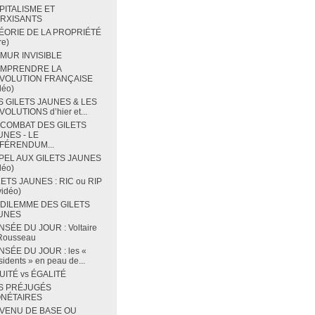
PITALISME ET
RXISANTS
ÉORIE DE LA PROPRIÉTÉ
re)
 MUR INVISIBLE
MPRENDRE LA
VOLUTION FRANÇAISE
déo)
S GILETS JAUNES & LES
OLUTIONS d’hier et...
 COMBAT DES GILETS
UNES - LE
FÉRENDUM...
PEL AUX GILETS JAUNES
déo)
LETS JAUNES : RIC ou RIP
vidéo)
 DILEMME DES GILETS
UNES
NSÉE DU JOUR : Voltaire
 Rousseau
NSÉE DU JOUR : les «
sidents » en peau de...
UITÉ vs ÉGALITÉ
S PRÉJUGÉS
NÉTAIRES
VENU DE BASE OU