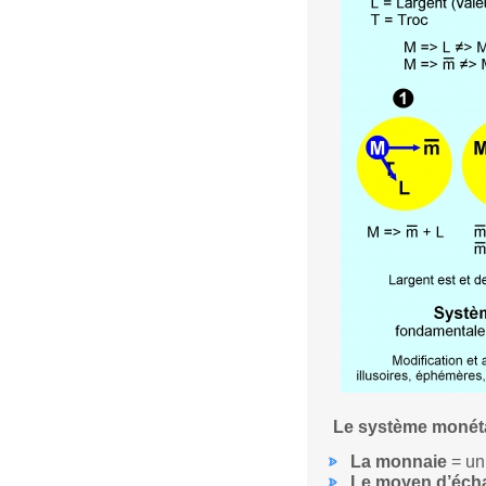
Le système monétai
La monnaie
= uni
Le moyen d’éch