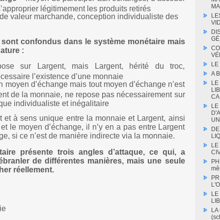
MA
approprier légitimement les produits retirés
LE
de valeur marchande, conception individualiste des
VI
DI
GÉ
s sont confondus dans le système monétaire mais
CO
ature :
VÉ
LE
se sur Largent, mais Largent, hérité du troc,
A 
cessaire l’existence d’une monnaie
LE
n moyen d’échange mais tout moyen d’échange n’est
LI
nt de la monnaie, ne repose pas nécessairement sur
CA
que individualiste et inégalitaire
LE
D'
ect et à sens unique entre la monnaie et Largent, ainsi
UN
et le moyen d’échange, il n’y en a pas entre Largent
DE
e, si ce n’est de manière indirecte via la monnaie.
LIQ
LE
ire présente trois angles d’attaque, ce qui, a
CIV
l'ébranler de différentes manières, mais une seule
PH
mê
her réellement.
PR
L'O
LE
LI
ie
LA
(s