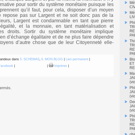
Mé
ernative pour sortir du système monétaire puisque les
CI
prennent qu’il faut, pour cela, disposer d’un moyen
Mé
 repose pas sur Largent et ne soit donc pas de la
LI
leurs, Largent est condamnable en tant que pierre
Phi
négalité, et la monnaie, en tant matérialisation et
TR
RE
des droits. Sortir du système monétaire implique
PAR
n d’échange égalitaire et de ne plus faire dépendre
Thi
itoyens d’autre chose que de leur Citoyenneté elle-
TR
RE
PAR
Blo
e Landeux dans
5. SCHEMAS
,
6. MON BLOG
|
Lien permanent
|
ET
acebook
|
|
Imprimer
|
RE
Mar
JAU
(vi
Phi
fermés.
JAU
(vi
Den
JAU
(vi
Phi
TR
RE
PAR
cha