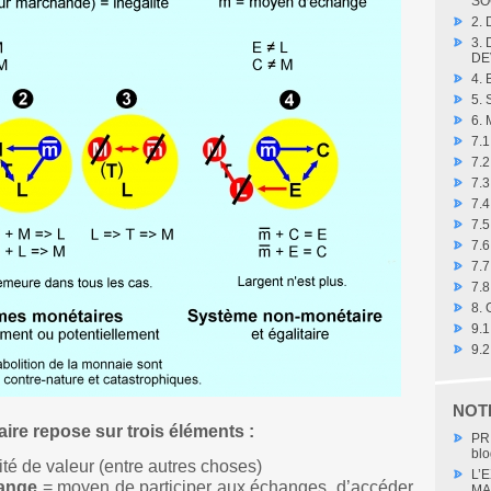
SO
2.
3.
DE
4.
5.
6.
7.
7.
7.3
7.4
7.
7.6
7.7
7.8
8.
9.
9.
NOT
re repose sur trois éléments :
PR
blo
té de valeur (entre autres choses)
L’
ange
= moyen de participer aux échanges, d’accéder
MA