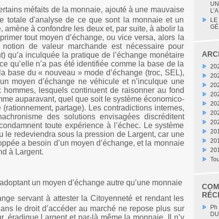
UN
certains méfaits de la monnaie, ajouté à une mauvaise
L’A
 totale d'analyse de ce que sont la monnaie et un
LE
GÉ
amène à confondre les deux et, par suite, à abolir la
rimer tout moyen d’échange, ou vice versa, alors la
 notion de valeur marchande est nécessaire pour
ARC
) qu’a inculquée la pratique de l’échange monétaire
ce qu’elle n’a pas été identifiée comme la base de la
20
 la base du « nouveau » mode d’échange (troc, SEL),
20
cun moyen d’échange ne véhicule et n’inculque une
20
x hommes, lesquels continuent de raisonner au fond
20
e auparavant, quel que soit le système économico-
20
 (rationnement, partage). Les contradictions internes,
20
anachronisme des solutions envisagées discréditent
20
 condamnent toute expérience à l’échec. Le système
20
u le redeviendra sous la pression de Largent, car une
20
loppée a besoin d’un moyen d’échange, et la monnaie
20
nd à Largent.
Tou
 adoptant un moyen d’échange autre qu’une monnaie
COM
RÉC
ge servant à attester la Citoyenneté et rendant les
Ph
ans le droit d’accéder au marché ne repose plus sur
DU
ur, éradique Largent et par-là même la monnaie. Il n’y