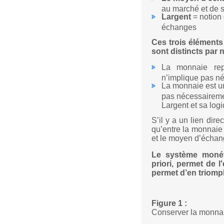
au marché et de s’
Largent
= notion 
échanges
Ces trois élément
sont distincts par n
La monnaie repo
n’implique pas né
La monnaie est u
pas nécessaireme
Largent et sa logi
S’il y a un lien dir
qu’entre la monnaie 
et le moyen d’échang
Le système monéta
priori, permet de 
permet d’en triomp
Figure 1 :
Conserver la monna