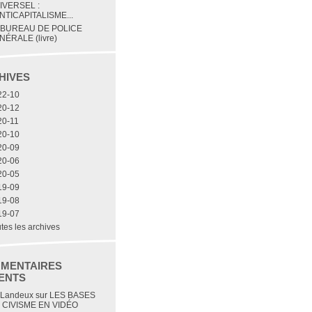
IVERSEL :
NTICAPITALISME...
 BUREAU DE POLICE
NÉRALE (livre)
HIVES
22-10
20-12
20-11
20-10
20-09
20-06
20-05
19-09
19-08
19-07
tes les archives
MENTAIRES
ENTS
 Landeux
sur
LES BASES
 CIVISME EN VIDÉO