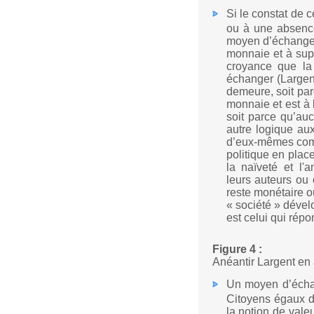
Si le constat de 
ou à une absence
moyen d’échange, 
monnaie et à supp
croyance que la
échanger (Largent
demeure, soit par
monnaie et est à
soit parce qu’au
autre logique au
d’eux-mêmes comm
politique en place
la naïveté et l'
leurs auteurs ou
reste monétaire o
« société » déve
est celui qui répo
Figure 4 :
Anéantir Largent en
Un moyen d’échan
Citoyens égaux d
la notion de vale