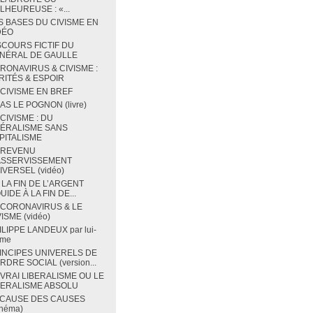
LHEUREUSE : «...
S BASES DU CIVISME EN
DÉO
SCOURS FICTIF DU
NÉRAL DE GAULLE
RONAVIRUS & CIVISME :
RITÉS & ESPOIR
 CIVISME EN BREF
BAS LE POGNON (livre)
 CIVISME : DU
BÉRALISME SANS
PITALISME
 REVENU
ASSERVISSEMENT
IVERSEL (vidéo)
 LA FIN DE L’ARGENT
UIDE À LA FIN DE...
 CORONAVIRUS & LE
ISME (vidéo)
ILIPPE LANDEUX par lui-
me
INCIPES UNIVERELS DE
RDRE SOCIAL (version...
 VRAI LIBERALISME OU LE
BERALISME ABSOLU
 CAUSE DES CAUSES
chéma)