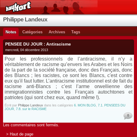
Philippe Landeux
Notes
Catégories
Archives
Tags
PENSEE DU JOUR : Antiracisme
mercredi, 04 décembre 2013
Pour les professionnels de l’antiracisme, il n’y a
véritablement de racisme qu’envers les Arabes et les Noirs
de la part de la société française, donc des Français, donc
des Blancs ; les racistes, ce sont les Blancs, c'est contre
eux qu'il faut lutter. L’antiracisme institutionnel est de fait du
racisme anti-Blancs ; c’est l’arme orwellienne des
immigrationnistes contre les Français autochtones et
patriotes (qui sont chez eux, quand même !).
Écrit par
Philippe Landeux
dans les catégories
6. MON BLOG
,
7.1. PENSEES DU
JOUR
,
7.8. sur le RACISME
0
Les commentaires sont fermés.
> Haut de page