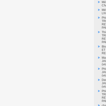
Mé
CI
Mé
LI
Phi
TR
RE
PAR
Thi
TR
RE
PAR
Blo
ET
RE
Mar
JAU
(vi
Phi
JAU
(vi
Den
JAU
(vi
Phi
TR
RE
PAR
cha