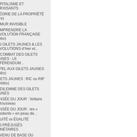
PITALISME ET
RXISANTS
ÉORIE DE LA PROPRIÉTÉ
re)
 MUR INVISIBLE
MPRENDRE LA
VOLUTION FRANÇAISE
déo)
S GILETS JAUNES & LES
OLUTIONS d’hier et...
 COMBAT DES GILETS
UNES - LE
FÉRENDUM...
PEL AUX GILETS JAUNES
déo)
LETS JAUNES : RIC ou RIP
vidéo)
 DILEMME DES GILETS
UNES
NSÉE DU JOUR : Voltaire
 Rousseau
NSÉE DU JOUR : les «
sidents » en peau de...
UITÉ vs ÉGALITÉ
S PRÉJUGÉS
NÉTAIRES
VENU DE BASE OU