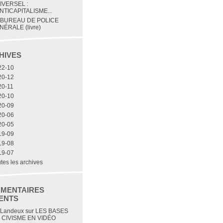
IVERSEL :
NTICAPITALISME...
 BUREAU DE POLICE
NÉRALE (livre)
HIVES
22-10
20-12
20-11
20-10
20-09
20-06
20-05
19-09
19-08
19-07
tes les archives
MENTAIRES
ENTS
 Landeux
sur
LES BASES
 CIVISME EN VIDÉO