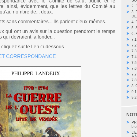
espondance avec le Comité de salut public et le
SO
re, ainsi, évidemment, que les lettres du Comité au
2.
 qu'au nombre de... deux.
3.
DE
ts sans commentaires... Ils parlent d'eux-mêmes.
4.
5.
x qui ont un avis sur la question prendront le temps
6.
 qui devraient la fonder...
7.
7.
, cliquez sur le lien ci-dessous
7.3
 ET CORRESPONDANCE
7.4
7.
7.6
7.7
7.8
8.
9.
9.
NOT
PR
blo
L’
MA