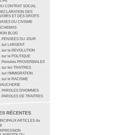
CIAL
 DU CONTRAT SOCIAL
 DECLARATION DES
VOIRS ET DES DROITS
 BASES DU CIVISME
 SCHEMAS
 MON BLOG
1. PENSEES DU JOUR
2. sur LARGENT
. sur la REVOLUTION
. sur la POLITIQUE
5. Pensées PROVERBIALES
. sur les TRAITRES
. sur l'IMMIGRATION
. sur le RACISME
 GAUCHERIE
1. PAROLES D'HOMMES
2. PAROLES DE TRAITRES
ES RÉCENTES
INCIPAUX ARTICLES du
g
EXPRESSION
LADROITE OU