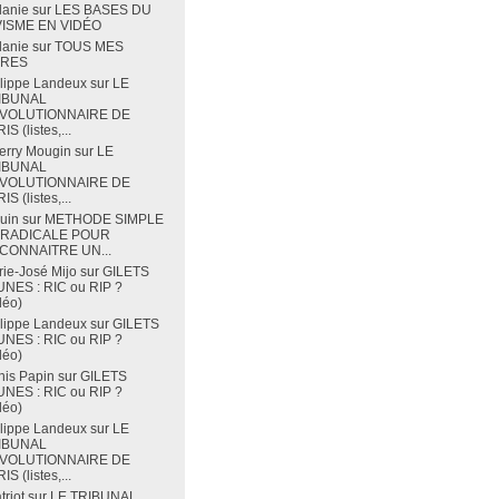
lanie
sur
LES BASES DU
VISME EN VIDÉO
lanie
sur
TOUS MES
VRES
lippe Landeux
sur
LE
IBUNAL
VOLUTIONNAIRE DE
IS (listes,...
erry Mougin
sur
LE
IBUNAL
VOLUTIONNAIRE DE
IS (listes,...
uin
sur
METHODE SIMPLE
 RADICALE POUR
CONNAITRE UN...
ie-José Mijo
sur
GILETS
NES : RIC ou RIP ?
déo)
lippe Landeux
sur
GILETS
NES : RIC ou RIP ?
déo)
is Papin
sur
GILETS
NES : RIC ou RIP ?
déo)
lippe Landeux
sur
LE
IBUNAL
VOLUTIONNAIRE DE
IS (listes,...
triot
sur
LE TRIBUNAL