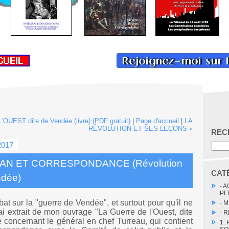
UEST dite de Vendée (livre) (PDF gratuit)
|
Page d'accueil
|
LA
RÉVOLUTION ET SES LEÇONS »
REC
2017
AN ET CORRESPONDANCE (Révolution
CAT
ndée)
- 
PE
at sur la "guerre de Vendée", et surtout pour qu'il ne
- 
'ai extrait de mon ouvrage "La Guerre de l'Ouest, dite
- 
 concernant le général en chef Turreau, qui contient
1.