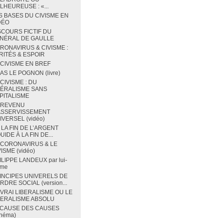
LHEUREUSE : «...
S BASES DU CIVISME EN
DÉO
SCOURS FICTIF DU
NÉRAL DE GAULLE
RONAVIRUS & CIVISME :
RITÉS & ESPOIR
 CIVISME EN BREF
BAS LE POGNON (livre)
 CIVISME : DU
BÉRALISME SANS
PITALISME
 REVENU
ASSERVISSEMENT
IVERSEL (vidéo)
 LA FIN DE L’ARGENT
UIDE À LA FIN DE...
 CORONAVIRUS & LE
ISME (vidéo)
ILIPPE LANDEUX par lui-
me
INCIPES UNIVERELS DE
RDRE SOCIAL (version...
 VRAI LIBERALISME OU LE
BERALISME ABSOLU
 CAUSE DES CAUSES
chéma)