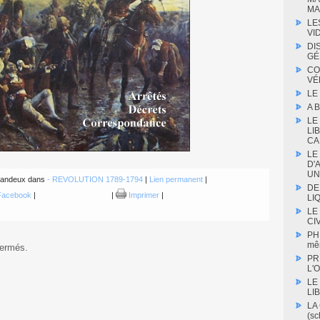
MA
LE
VI
DI
GÉ
CO
VÉ
LE
A 
LE
LI
CA
LE
D'
UN
e Landeux dans
- REVOLUTION 1789-1794
|
Lien permanent
|
DE
acebook
|
|
Imprimer
|
LIQ
LE
CIV
PH
mê
fermés.
PR
L'O
LE
LI
LA
(s