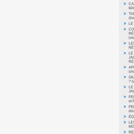
CA
MA
TH
(liv
LE
CO
RÉ
(vi
LE
RÉV
LE
JA
RÉ
AP
(vi
GI
? (
LE
JA
PE
et
PE
dis
ÉQ
LE
MO
RE