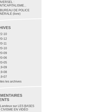
IVERSEL :
NTICAPITALISME...
 BUREAU DE POLICE
NÉRALE (livre)
HIVES
22-10
20-12
20-11
20-10
20-09
20-06
20-05
19-09
19-08
19-07
tes les archives
MENTAIRES
ENTS
 Landeux
sur
LES BASES
 CIVISME EN VIDÉO