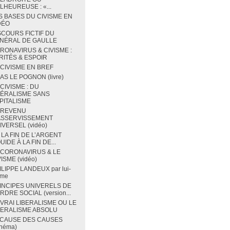
LHEUREUSE : «...
S BASES DU CIVISME EN
DÉO
SCOURS FICTIF DU
NÉRAL DE GAULLE
RONAVIRUS & CIVISME :
RITÉS & ESPOIR
 CIVISME EN BREF
BAS LE POGNON (livre)
 CIVISME : DU
BÉRALISME SANS
PITALISME
 REVENU
ASSERVISSEMENT
IVERSEL (vidéo)
 LA FIN DE L’ARGENT
UIDE À LA FIN DE...
 CORONAVIRUS & LE
ISME (vidéo)
ILIPPE LANDEUX par lui-
me
INCIPES UNIVERELS DE
RDRE SOCIAL (version...
 VRAI LIBERALISME OU LE
BERALISME ABSOLU
 CAUSE DES CAUSES
chéma)