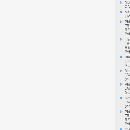
Mé
CI
Mé
LI
Phi
TR
RE
PAR
Thi
TR
RE
PAR
Blo
ET
RE
Mar
JAU
(vi
Phi
JAU
(vi
Den
JAU
(vi
Phi
TR
RE
PAR
cha