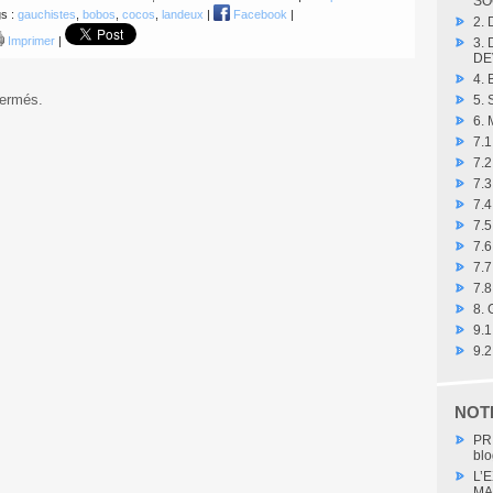
SO
s :
gauchistes
,
bobos
,
cocos
,
landeux
|
Facebook
|
2.
Imprimer
|
3.
DE
4.
fermés.
5.
6.
7.
7.
7.3
7.4
7.
7.6
7.7
7.8
8.
9.
9.
NOT
PR
blo
L’
MA