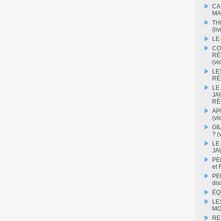
CA
MA
TH
(liv
LE
CO
RÉ
(vi
LE
RÉV
LE
JA
RÉ
AP
(vi
GI
? (
LE
JA
PE
et
PE
dis
ÉQ
LE
MO
RE