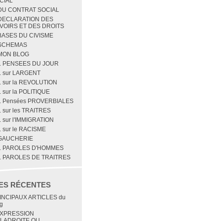
CIAL
 DU CONTRAT SOCIAL
 DECLARATION DES
VOIRS ET DES DROITS
 BASES DU CIVISME
 SCHEMAS
 MON BLOG
1. PENSEES DU JOUR
2. sur LARGENT
. sur la REVOLUTION
. sur la POLITIQUE
5. Pensées PROVERBIALES
. sur les TRAITRES
. sur l'IMMIGRATION
. sur le RACISME
 GAUCHERIE
1. PAROLES D'HOMMES
2. PAROLES DE TRAITRES
ES RÉCENTES
INCIPAUX ARTICLES du
g
EXPRESSION
LADROITE OU