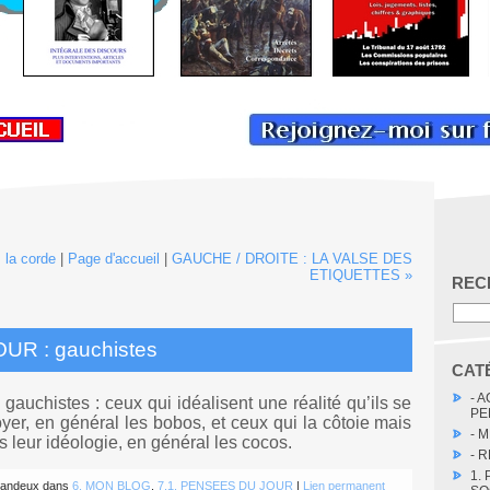
la corde
|
Page d'accueil
|
GAUCHE / DROITE : LA VALSE DES
ETIQUETTES »
REC
R : gauchistes
CAT
- 
 gauchistes : ceux qui idéalisent une réalité qu’ils se
PE
yer, en général les bobos, et ceux qui la côtoie mais
- 
s leur idéologie, en général les cocos.
- 
1.
e Landeux dans
6. MON BLOG
,
7.1. PENSEES DU JOUR
|
Lien permanent