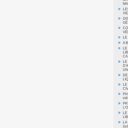
MA
LE
VI
DI
GÉ
CO
VÉ
LE
A 
LE
LI
CA
LE
D'
UN
DE
LIQ
LE
CIV
PH
mê
PR
L'O
LE
LI
LA
(s