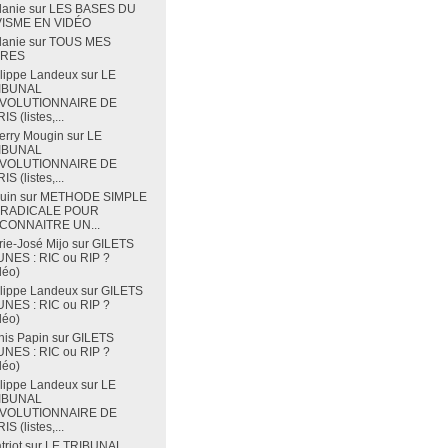
lanie
sur
LES BASES DU
VISME EN VIDÉO
lanie
sur
TOUS MES
VRES
lippe Landeux
sur
LE
IBUNAL
VOLUTIONNAIRE DE
IS (listes,...
erry Mougin
sur
LE
IBUNAL
VOLUTIONNAIRE DE
IS (listes,...
uin
sur
METHODE SIMPLE
 RADICALE POUR
CONNAITRE UN...
ie-José Mijo
sur
GILETS
NES : RIC ou RIP ?
déo)
lippe Landeux
sur
GILETS
NES : RIC ou RIP ?
déo)
is Papin
sur
GILETS
NES : RIC ou RIP ?
déo)
lippe Landeux
sur
LE
IBUNAL
VOLUTIONNAIRE DE
IS (listes,...
triot
sur
LE TRIBUNAL