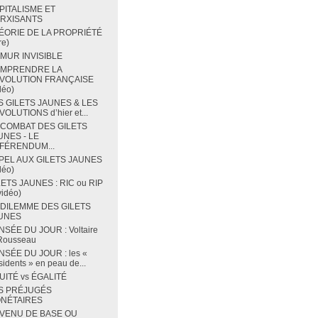
PITALISME ET
RXISANTS
ÉORIE DE LA PROPRIÉTÉ
re)
 MUR INVISIBLE
MPRENDRE LA
VOLUTION FRANÇAISE
déo)
S GILETS JAUNES & LES
OLUTIONS d’hier et...
 COMBAT DES GILETS
UNES - LE
FÉRENDUM...
PEL AUX GILETS JAUNES
déo)
LETS JAUNES : RIC ou RIP
vidéo)
 DILEMME DES GILETS
UNES
NSÉE DU JOUR : Voltaire
 Rousseau
NSÉE DU JOUR : les «
sidents » en peau de...
UITÉ vs ÉGALITÉ
S PRÉJUGÉS
NÉTAIRES
VENU DE BASE OU