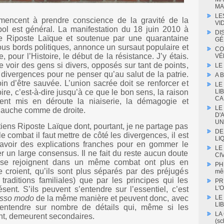
MA
LE
encent à prendre conscience de la gravité de la
VI
-bol est général. La manifestation du 18 juin 2010 à
DI
 de Riposte Laïque et soutenue par une quarantaine
GÉ
ous bords politiques, annonce un sursaut populaire et
CO
 pour l’Histoire, le début de la résistance. J’y étais.
VÉ
e voir des gens si divers, opposés sur tant de points,
LE
 divergences pour ne penser qu’au salut de la patrie.
A 
oin d’être sauvée. L’union sacrée doit se renforcer et
LE
LI
oire, c’est-à-dire jusqu’à ce que le bon sens, la raison
CA
aient mis en déroute la niaiserie, la démagogie et
LE
 gauche comme de droite.
D'
UN
tiens Riposte Laïque dont, pourtant, je ne partage pas
DE
e combat il faut mettre de côté les divergences, il est
LIQ
d’avoir des explications franches pour en gommer le
LE
er un large consensus. Il ne fait du reste aucun doute
CIV
se rejoignent dans un même combat ont plus en
PH
 croient, qu’ils sont plus séparés par des préjugés
mê
traditions familiales) que par les principes qui les
PR
L'O
ent. S’ils peuvent s’entendre sur l’essentiel, c’est
LE
osso modo
de la même manière et peuvent donc, avec
LI
’entendre sur nombre de détails qui, même si les
LA
nt, demeurent secondaires.
(s