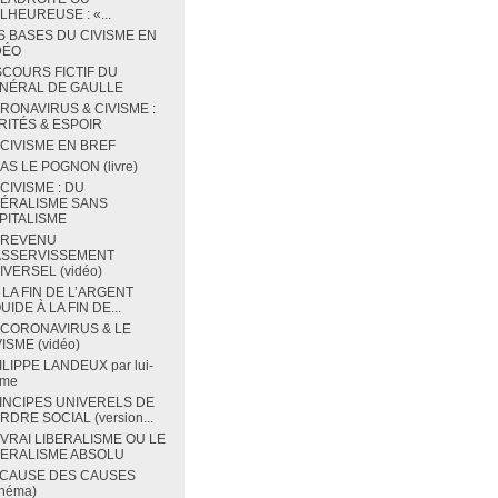
LHEUREUSE : «...
S BASES DU CIVISME EN
DÉO
SCOURS FICTIF DU
NÉRAL DE GAULLE
RONAVIRUS & CIVISME :
RITÉS & ESPOIR
 CIVISME EN BREF
BAS LE POGNON (livre)
 CIVISME : DU
BÉRALISME SANS
PITALISME
 REVENU
ASSERVISSEMENT
IVERSEL (vidéo)
 LA FIN DE L’ARGENT
UIDE À LA FIN DE...
 CORONAVIRUS & LE
ISME (vidéo)
ILIPPE LANDEUX par lui-
me
INCIPES UNIVERELS DE
RDRE SOCIAL (version...
 VRAI LIBERALISME OU LE
BERALISME ABSOLU
 CAUSE DES CAUSES
chéma)