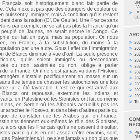
UN
 Français soit historiquement blanc fait partie de
L’A
nce. Cela n’exclut pas que des étrangers de couleur ou
LE
 puissent y immigrer, mais à condition qu’ils restent
GÉ
ondent dans la nation (Cf. De Gaulle). Une France sans
oirs par exemple, ne serait pas plus la France qu’un
 peuplé de Jaunes, ne serait encore le Congo. Ce
ARC
phie qui fait un pays, mais sa population. Or nous
ien, en France, à la substitution, du moins à la
20
ulation par une autre. Sous l’effet de l’immigration
20
ion de Blancs diminue à vue d’œil. La seule présence
20
fricains, qu’ils soient immigrés ou descendants
20
lisés ou non, assimilés ou non, oblige à parler
20
n de la France. Or il ne s’est jamais vu dans l’Histoire
20
étrangère s’installe pacifiquement en masse sur un
20
re sans être tentée de chasser les autochtones une fois
20
rce lui a été favorable. C’est ce qui est arrivé aux
20
Blancs ont repoussé, exterminé les Indiens et
20
ivants, en Palestine où les Sionistes ont fait de même
Tou
iniens, en Serbie où les Albanais accueillis pas les
eur arracher le Kosovo, et dans bien d’autres partie du
ique de constater que les Arabes qui, en France,
COM
estiniens tiennent eux-mêmes le rôle des Sionistes,
RÉC
s, alors que les Français qu’ils ne cessent d’insulter,
acistes parce qu’ils en ont assez d’être envahis, sont,
Ph
DU
n des Palestiniens.) Il ne s’est jamais vu non plus que