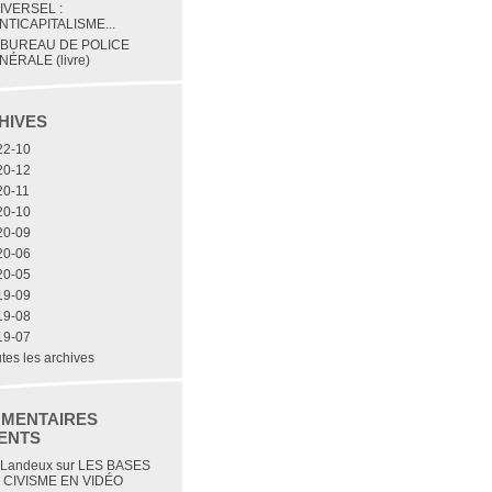
IVERSEL :
NTICAPITALISME...
 BUREAU DE POLICE
NÉRALE (livre)
HIVES
22-10
20-12
20-11
20-10
20-09
20-06
20-05
19-09
19-08
19-07
tes les archives
MENTAIRES
ENTS
 Landeux
sur
LES BASES
 CIVISME EN VIDÉO