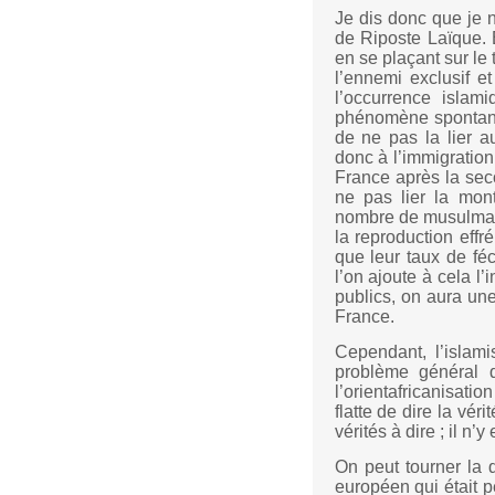
Je dis donc que je n
de Riposte Laïque. E
en se plaçant sur le 
l’ennemi exclusif e
l’occurrence islam
phénomène spontané !
de ne pas la lier a
donc à l’immigration 
France après la sec
ne pas lier la mon
nombre de musulmans,
la reproduction eff
que leur taux de féc
l’on ajoute à cela l
publics, on aura une
France.
Cependant, l’islami
problème général qu
l’orientafricanisati
flatte de dire la véri
vérités à dire ; il n
On peut tourner la 
européen qui était p