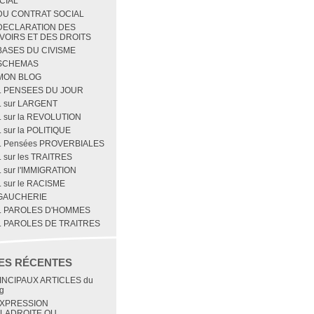
CIAL
 DU CONTRAT SOCIAL
 DECLARATION DES
VOIRS ET DES DROITS
 BASES DU CIVISME
 SCHEMAS
 MON BLOG
1. PENSEES DU JOUR
2. sur LARGENT
. sur la REVOLUTION
. sur la POLITIQUE
5. Pensées PROVERBIALES
. sur les TRAITRES
. sur l'IMMIGRATION
. sur le RACISME
 GAUCHERIE
1. PAROLES D'HOMMES
2. PAROLES DE TRAITRES
ES RÉCENTES
INCIPAUX ARTICLES du
g
EXPRESSION
LADROITE OU