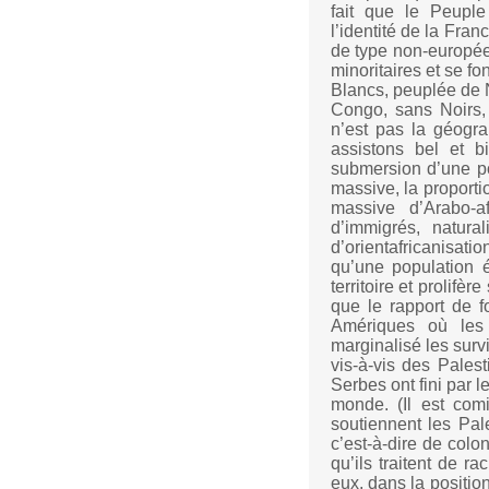
fait que le Peuple
l’identité de la Fra
de type non-européen
minoritaires et se f
Blancs, peuplée de N
Congo, sans Noirs,
n’est pas la géogra
assistons bel et b
submersion d’une pop
massive, la proport
massive d’Arabo-a
d’immigrés, natura
d’orientafricanisatio
qu’une population 
territoire et prolifè
que le rapport de fo
Amériques où les 
marginalisé les surv
vis-à-vis des Palest
Serbes ont fini par l
monde. (Il est com
soutiennent les Pal
c’est-à-dire de colon
qu’ils traitent de r
eux, dans la positio