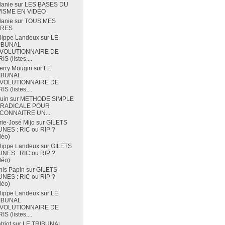
lanie
sur
LES BASES DU
VISME EN VIDÉO
lanie
sur
TOUS MES
VRES
lippe Landeux
sur
LE
IBUNAL
VOLUTIONNAIRE DE
IS (listes,...
erry Mougin
sur
LE
IBUNAL
VOLUTIONNAIRE DE
IS (listes,...
uin
sur
METHODE SIMPLE
 RADICALE POUR
CONNAITRE UN...
ie-José Mijo
sur
GILETS
NES : RIC ou RIP ?
déo)
lippe Landeux
sur
GILETS
NES : RIC ou RIP ?
déo)
is Papin
sur
GILETS
NES : RIC ou RIP ?
déo)
lippe Landeux
sur
LE
IBUNAL
VOLUTIONNAIRE DE
IS (listes,...
triot
sur
LE TRIBUNAL