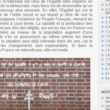
SO
 m’intéresse est celui de l’Egalité (des citoyens en
2.
, de la démocratie, mais force est de reconnaître qu’un
3.
aucoup plus pressant. En effet, l’Egalité qui est le
DE
l de l’ordre social et sur lequel je rêve de voir la
4.
 suppose l’existence du Peuple Français, menacé de
5.
ment à court terme. La rapidité et la profondeur des
6.
e pas dire des dégâts, qui ont eu lieu en France ces
7.
nnées au niveau de la population augurent d’une
ale s’ils se poursuivent au même rythme les trente
7.
 la situation sera déjà infernale dans dix ans, car le
7.3
, les changements sont exponentiels. Si dans la
7.4
 France ne rebondit pas, elle est morte.
7.
7.6
7.7
7.8
8.
9.
9.
NOT
PR
blo
L’
MA