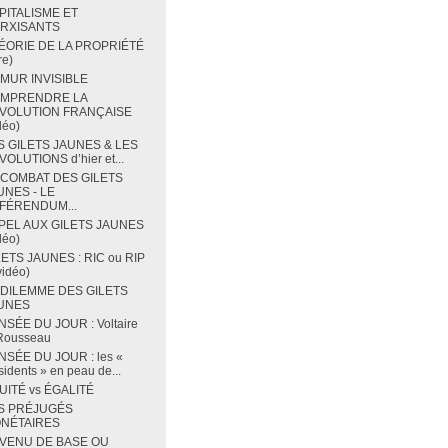
PITALISME ET
RXISANTS
ÉORIE DE LA PROPRIÉTÉ
re)
 MUR INVISIBLE
MPRENDRE LA
VOLUTION FRANÇAISE
déo)
S GILETS JAUNES & LES
OLUTIONS d’hier et...
 COMBAT DES GILETS
UNES - LE
FÉRENDUM...
PEL AUX GILETS JAUNES
déo)
LETS JAUNES : RIC ou RIP
vidéo)
 DILEMME DES GILETS
UNES
NSÉE DU JOUR : Voltaire
 Rousseau
NSÉE DU JOUR : les «
sidents » en peau de...
UITÉ vs ÉGALITÉ
S PRÉJUGÉS
NÉTAIRES
VENU DE BASE OU