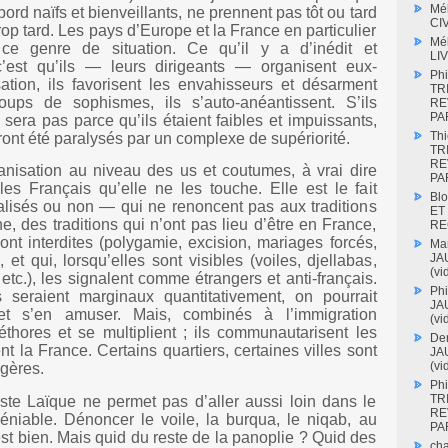
Mé
ord naïfs et bienveillants, ne prennent pas tôt ou tard
CI
rop tard. Les pays d’Europe et la France en particulier
Mé
ce genre de situation. Ce qu’il y a d’inédit et
LI
 c’est qu’ils — leurs dirigeants — organisent eux-
Phi
tion, ils favorisent les envahisseurs et désarment
TR
ups de sophismes, ils s’auto-anéantissent. S’ils
RE
PAR
 sera pas parce qu’ils étaient faibles et impuissants,
Thi
ront été paralysés par un complexe de supériorité.
TR
RE
canisation au niveau des us et coutumes, à vrai dire
PAR
les Français qu’elle ne les touche. Elle est le fait
Blo
lisés ou non — qui ne renoncent pas aux traditions
ET
ne, des traditions qui n’ont pas lieu d’être en France,
RE
ont interdites (polygamie, excision, mariages forcés,
Mar
JAU
 et qui, lorsqu’elles sont visibles (voiles, djellabas,
(vi
tc.), les signalent comme étrangers et anti-français.
Phi
seraient marginaux quantitativement, on pourrait
JAU
 et s’en amuser. Mais, combinés à l’immigration
(vi
éthores et se multiplient ; ils communautarisent les
Den
nt la France. Certains quartiers, certaines villes sont
JAU
(vi
ngères.
Phi
TR
ste Laïque ne permet pas d’aller aussi loin dans le
RE
déniable. Dénoncer le voile, la burqua, le niqab, au
PAR
’est bien. Mais quid du reste de la panoplie ? Quid des
cha