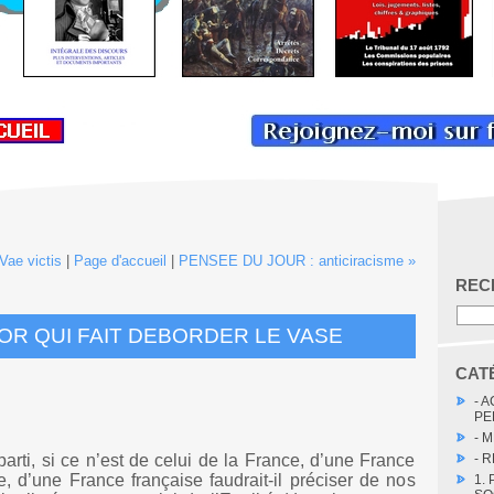
ae victis
|
Page d'accueil
|
PENSEE DU JOUR : anticiracisme »
REC
OR QUI FAIT DEBORDER LE VASE
CAT
- 
PE
- 
arti, si ce n’est de celui de la France, d’une France
- 
re, d’une France française faudrait-il préciser de nos
1.