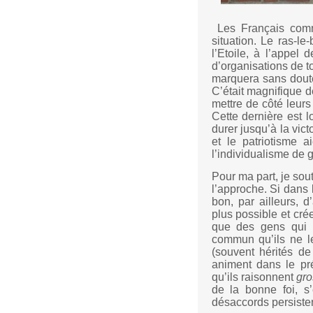
Les Français comm
situation. Le ras-le
l’Etoile, à l’appel
d’organisations de t
marquera sans doute,
C’était magnifique d
mettre de côté leurs
Cette dernière est l
durer jusqu’à la vict
et le patriotisme 
l’individualisme de
Pour ma part, je sou
l’approche. Si dans l
bon, par ailleurs, 
plus possible et cré
que des gens qui 
commun qu’ils ne le
(souvent hérités de 
animent dans le prés
qu’ils raisonnent
gr
de la bonne foi, s
désaccords persiste