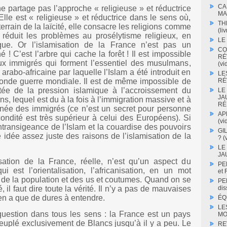
CA
e partage pas l’approche « religieuse » et réductrice
MA
lle est « religieuse » et réductrice dans le sens où,
TH
terrain de la laïcité, elle consacre les religions comme
(liv
t réduit les problèmes au prosélytisme religieux, en
LE
ique. Or l’islamisation de la France n’est pas un
CO
 C’est l’arbre qui cache la forêt ! Il est impossible
RÉ
ux immigrés qui forment l’essentiel des musulmans,
(vi
arabo-africaine par laquelle l’Islam a été introduit en
LE
RÉV
onde guerre mondiale. Il est de même impossible de
tée de la pression islamique à l’accroissement du
LE
JA
 lequel est du à la fois à l’immigration massive et à
RÉ
rénée des immigrés (ce n’est un secret pour personne
AP
ondité est très supérieur à celui des Européens). Si
(vi
’intransigeance de l’Islam et la couardise des pouvoirs
GI
 idée assez juste des raisons de l’islamisation de la
? (
LE
JA
sation de la France, réelle, n’est qu’un aspect du
PE
i est l’orientalisation, l’africanisation, en un mot
et
on de la population et des us et coutumes. Quand on se
PE
dis
té, il faut dire toute la vérité. Il n’y a pas de mauvaises
’y en a que de dures à entendre.
ÉQ
LE
question dans tous les sens : la France est un pays
MO
euplé exclusivement de Blancs jusqu’à il y a peu. Le
RE