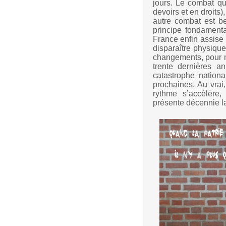
jours. Le combat qui
devoirs et en droits)
autre combat est be
principe fondamenta
France enfin assise
disparaître physique
changements, pour n
trente dernières a
catastrophe nation
prochaines. Au vrai,
rythme s’accélère
présente décennie la