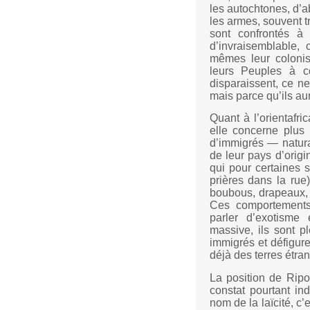
les autochtones, d’ab
les armes, souvent t
sont confrontés à 
d’invraisemblable,
mêmes leur colonisa
leurs Peuples à co
disparaissent, ce ne
mais parce qu’ils au
Quant à l’orientafri
elle concerne plus 
d’immigrés — natura
de leur pays d’origi
qui pour certaines s
prières dans la rue),
boubous, drapeaux, e
Ces comportements 
parler d’exotisme
massive, ils sont pl
immigrés et défigure
déjà des terres étra
La position de Ripo
constat pourtant in
nom de la laïcité, c