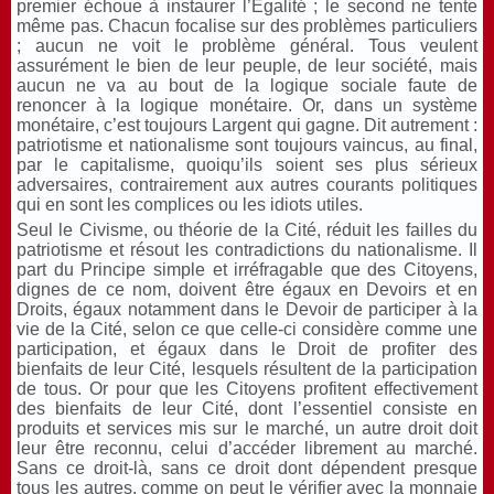
premier échoue à instaurer l’Égalité ; le second ne tente
même pas. Chacun focalise sur des problèmes particuliers
; aucun ne voit le problème général. Tous veulent
assurément le bien de leur peuple, de leur société, mais
aucun ne va au bout de la logique sociale faute de
renoncer à la logique monétaire. Or, dans un système
monétaire, c’est toujours Largent qui gagne. Dit autrement :
patriotisme et nationalisme sont toujours vaincus, au final,
par le capitalisme, quoiqu’ils soient ses plus sérieux
adversaires, contrairement aux autres courants politiques
qui en sont les complices ou les idiots utiles.
Seul le Civisme, ou théorie de la Cité, réduit les failles du
patriotisme et résout les contradictions du nationalisme. Il
part du Principe simple et irréfragable que des Citoyens,
dignes de ce nom, doivent être égaux en Devoirs et en
Droits, égaux notamment dans le Devoir de participer à la
vie de la Cité, selon ce que celle-ci considère comme une
participation, et égaux dans le Droit de profiter des
bienfaits de leur Cité, lesquels résultent de la participation
de tous. Or pour que les Citoyens profitent effectivement
des bienfaits de leur Cité, dont l’essentiel consiste en
produits et services mis sur le marché, un autre droit doit
leur être reconnu, celui d’accéder librement au marché.
Sans ce droit-là, sans ce droit dont dépendent presque
tous les autres, comme on peut le vérifier avec la monnaie