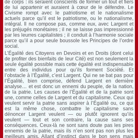
de corps : ils seraient conscients de former un tout et fiers
de lui appartenir et auraient à cœur de le défendre. Le
Civisme rompt avec le patriotisme et le nationalisme
actuels parce qu’il est le patriotisme, ou le nationalisme,
intégral. Il ne compose pas, comme eux, avec Largent et
les préjugés monétaires ; il ne se laisse pas impressionné
par les leurres capitalistes ; il conduit à l’harmonie sociale
parce qu’il a pour seule boussole les Principes de l’ordre
social.
L’Égalité des Citoyens en Devoirs et en Droits (dont celui
de profiter des bienfaits de leur Cité) est non seulement la
seule égalité possible mais cette égalité est indispensable
entre des individus pour qu’ils forment Société. Et
l’obstacle à l’Égalité, c’est Largent. Qui ne se bat pas pour
l’Égalité, bien comprise, défend Largent en dernière
analyse… et est donc un ennemi du peuple, de la nation,
de la patrie. Les causes de l’Égalité et de la patrie sont
une, comme celles de Largent et du capitalisme. Ceux qui
veulent servir la patrie sans aspirer à l’Égalité ou, ce qui
est la même chose, combattre le capitalisme sans
dénoncer Largent veulent — ou plutôt ignorent qu’ils
veulent — tout et son contraire, la cause sans ses
conséquences. Ceux-là ne sont sans doute pas les pires
ennemis de la patrie, mais ils n’en sont pas non plus les
meilleurs amis. Allant d’instinct dans le bon sens mais