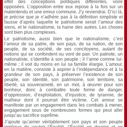
effet des conceptions politiques différentes, voire
opposées. L’opposition entre eux repose à la fois sur un
malentendu et une erreur commune. J’y reviendrai. D’ici là,
je précise que je n’adhère pas à la définition simpliste et
fausse d’après laquelle le patriotisme serait l’amour des
siens, et le nationalisme, la haine des autres. Les choses
sont bien plus complexes.
Le patriotisme, aussi bien que le nationalisme, c’est
l’amour de sa patrie, de son pays, de sa nation, de son
peuple, de sa société, de ses concitoyens, autant de
notions qui se confondent ou vont de pair. Un patriote, un
nationaliste, s’identifie à son peuple ; il l’aime comme lui-
même ; il voit du moins en lui sa famille élargie. L’amour,
en la matière, consiste à aspirer à l’indépendance et à la
grandeur de son pays, à préserver l’existence de son
peuple, son identité, son patrimoine, son territoire, sa
liberté, sa souveraineté, en un mot, à œuvrer pour son
bonheur, donc à combattre toute forme de danger,
d’oppression, d’exploitation, d’injustice, de tyrannie, de
malheur dont il pourrait être victime. Cet amour se
manifeste par un engagement dans les combats à mener,
engagement sous de nombreuses formes qui peut aller
jusqu’au sacrifice suprême.
J’ajoute qu’aimer véritablement son pays et son peuple
implique de vouloir l’Égalité, l’Égalité en devoirs et en