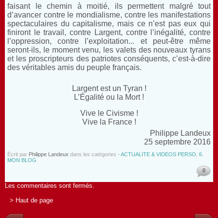
faisant le chemin à moitié, ils permettent malgré tout
d’avancer contre le mondialisme, contre les manifestations
spectaculaires du capitalisme, mais ce n’est pas eux qui
finiront le travail, contre Largent, contre l’inégalité, contre
l’oppression, contre l’exploitation... et peut-être même
seront-ils, le moment venu, les valets des nouveaux tyrans
et les proscripteurs des patriotes conséquents, c’est-à-dire
des véritables amis du peuple français.
Largent est un Tyran !
L’Égalité ou la Mort !
Vive le Civisme !
Vive la France !
Philippe Landeux
25 septembre 2016
Écrit par
Philippe Landeux
dans les catégories
- ACTUALITE & VIDEOS PERSO
,
6.
MON BLOG
0
Les commentaires sont fermés.
> Haut de page