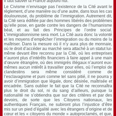
il faut sauver la France aujourd’hui.
Le Civisme n’envisage pas l’existence de la Cité avant le
règlement, d’une manière ou d’une autre, dans tous les cas
douloureuse, du problème de l’immigration. Autrement dit,
la Cité sera édifiée par des hommes libérés des problèmes
qu’elle pose, en garde contre les dangers de l’humanisme
béat, et au fait des Principes de l’ordre social.
L’immigrationnisme sera mort. La Cité aura donc la volonté
et les moyens d’empêcher l’immigration ou du moins de la
maîtriser. Dans la mesure où il n’y aura plus de monnaie,
où le droit d’accéder au marché sera attaché à un statut lui-
même devant être reconnu par la Cité, où les entreprises
n’auront plus d’intérêts financiers à faire appel à une main
d’œuvre étrangère, où des immigrés illégaux n’auront eux-
mêmes aucun intérêt à travailler pour elles, où l’emploi de
clandestins sera même considéré comme de
l’esclavagisme et puni comme tel sans pitié, il ne pourra y
avoir d’immigration que légale, donc désirée, maîtrisée et
encadrée. Sans oublier le fait que la Cité ne reconnaîtra
plus le droit du sol, ni du sang d’ailleurs, puisque la
nationalité ne s’obtiendra que sur des critères et par des
devoirs, de sorte que les Citoyens nationaux, les
authentiques Français, ne subiront plus l’injustice d’être
mis sur un pied d’égalité avec les étrangers d’origine et de
cœur et les « citoyens du monde » autoproclamés, et que,