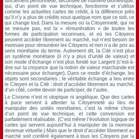
strictement personnelle, sécurisée de manière biométrique,
qui, d’un point de vue technique, fonctionne et s’utilise
comme les actuelles cartes de crédit, à la différence près
qu’il n’y a plus de crédits sous quelque nom que ce soit, ce
qui change tout. Dans la mesure où la Citoyenneté, qui ne
se mesure pas, est la « rémunération » de toutes les
formes de participation reconnues, et où les Citoyens
peuvent accéder librement au marché, nul n’est besoin de
monnaie pour rémunérer les Citoyens et rien n’a de prix au
sens monétaire du terme. Autrement dit, la Cité n’est plus
un système monétaire (il n’y a plus d’unité de valeur) et
son mode d’échange n’est plus fondé sur Largent (c’est-à-
dire sur la croyance que la notion de valeur marchande est
nécessaire pour échanger). Dans ce mode d’échange, les
objets sont secondaires ; le véritable échange a lieu entre
le Citoyen et la Cité : droit d’accéder librement au marché,
d’un côté, contre devoir de participer, de l’autre.
Le Civisme n’est ni utopique ni angélique. Que des cartes
à puce servent à attester la Citoyenneté au lieu de
manipuler des unités monétaires, c’est la même chose
d’un point de vue technique, et cette conversion est
parfaitement réalisable. (C’est même l’évolution logique de
cartes qui servent aujourd’hui à manipuler de la monnaie
devenue virtuelle.) Mais que le droit d’accéder librement au
marché soit conféré également à tous les Citoyens par la