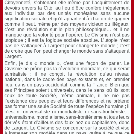
Citoyenneté, s’obtenant elle-même par l’acquittement de
devoirs envers la Cité, au lieu d’être conféré inégalement
aux individus par des unités monétaires sans aucune
signification sociale et qu’il appartient à chacun de gagner
comme il peut, même par des moyens vicieux ou illégaux,
c’est une révolution sur le plan philosophique… et il ne
manque que la volonté pour l’opérer. Le Civisme n’est pas
utopique ; il est la logique sociale absolue. L’utopie n’est
pas de s’attaquer à Largent pour changer le monde ; c’est
de croire que l’on peut changer le monde sans s’attaquer à
Largent.
Enfin, je dis « monde », c’est une façon de parler. Le
Civisme ne prône pas la révolution mondiale, ce qui serait
surréaliste ; il ne conçoit la révolution qu’au niveau
national, dans le cadre des pays existants et, en premier
lieu, dans un pays occidental, comme la France. Bien que
ses Principes soient universels, dans le sens où ils sont
ceux de toute Société, même animale, il ne nie pas
l’existence des peuples et leurs différences et ne prétend
pas former une seule Société de toute l’espèce humaine ; il
n’est ni universaliste ni mondialiste ni sans-frontiériste…
universalisme, mondialisme, sans-frontiérisme et tous leurs
dérivés étant d’ailleurs des faux nez du capitalisme, donc
de Largent. Le Civisme se concentre sur la société et vise
à instaurer son modèle dans un pays, quitte à ce que ce