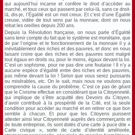
qui aujourd’hui incarne et confère le droit d’accéder au
marché, et tous ceux qui passent par celui-là, sans ce droit-
là, dis-je, l’Égalité est un mot creux. Et c’est d’une Égalité
creuse, vidée de tout sens par la monnaie, dont on nous
rebat les oreilles depuis 200 ans.
Depuis la Révolution française, on nous parle d’Égalité
sans tenir compte du fait que le système est monétaire, que
de par l’origine et le fonctionnement de la monnaie il y a
inévitablement des riches et des pauvres, et donc en nous
faisant croire que des riches et des pauvres sont malgré
tout égaux en droits ou, pour le moins, égaux devant la loi.
C’est un sophisme, pour ne pas dire une foutaise ! Il n’y a
aucune espèce d’égalité entre des riches et des pauvres,
pas même devant la loi ! Selon que vous serez puissants
ou misérables, etc. On le sait, mais nous ne voulons pas
comprendre la cause du problème. C’est ce pas de géant
que le Civisme effectue en considérant que la Citoyenneté,
qui implique de s’être acquitté des Devoirs du Citoyen,
d’avoir contribué à la prospérité de la Cité, est la seule
condition pour accéder au marché et en retirer ce que bon
semble à chacun. Et pour que les Citoyens puissent
attester ainsi leur Citoyenneté auprès des commerçants et
de toute entreprise, ils sont dotés d’une carte à puce dite «
Carte civique », sorte de carte d’identité améliorée,