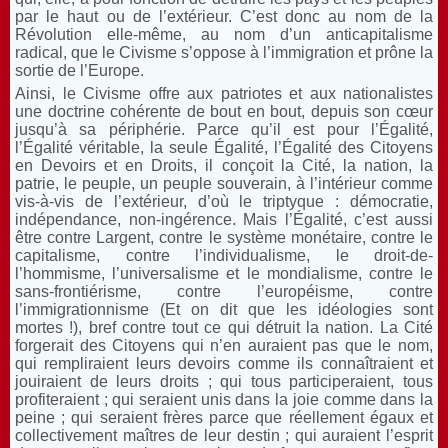
par le haut ou de l’extérieur. C’est donc au nom de la
Révolution elle-même, au nom d’un anticapitalisme
radical, que le Civisme s’oppose à l’immigration et prône la
sortie de l’Europe.
Ainsi, le Civisme offre aux patriotes et aux nationalistes
une doctrine cohérente de bout en bout, depuis son cœur
jusqu’à sa périphérie. Parce qu’il est pour l’Égalité,
l’Égalité véritable, la seule Égalité, l’Égalité des Citoyens
en Devoirs et en Droits, il conçoit la Cité, la nation, la
patrie, le peuple, un peuple souverain, à l’intérieur comme
vis-à-vis de l’extérieur, d’où le triptyque : démocratie,
indépendance, non-ingérence. Mais l’Égalité, c’est aussi
être contre Largent, contre le système monétaire, contre le
capitalisme, contre l’individualisme, le droit-de-
l’hommisme, l’universalisme et le mondialisme, contre le
sans-frontiérisme, contre l’européisme, contre
l’immigrationnisme (Et on dit que les idéologies sont
mortes !), bref contre tout ce qui détruit la nation. La Cité
forgerait des Citoyens qui n’en auraient pas que le nom,
qui rempliraient leurs devoirs comme ils connaîtraient et
jouiraient de leurs droits ; qui tous participeraient, tous
profiteraient ; qui seraient unis dans la joie comme dans la
peine ; qui seraient frères parce que réellement égaux et
collectivement maîtres de leur destin ; qui auraient l’esprit