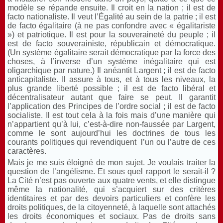
modèle se répande ensuite. Il croit en la nation ; il est de
facto nationaliste. Il veut l’Égalité au sein de la patrie ; il est
de facto égalitaire (à ne pas confondre avec « égalitariste
») et patriotique. Il est pour la souveraineté du peuple ; il
est de facto souverainiste, républicain et démocratique.
(Un système égalitaire serait démocratique par la force des
choses, à l’inverse d’un système inégalitaire qui est
oligarchique par nature.) Il anéantit Largent ; il est de facto
anticapitaliste. Il assure à tous, et à tous les niveaux, la
plus grande liberté possible ; il est de facto libéral et
décentralisateur autant que faire se peut. Il garantit
l’application des Principes de l’ordre social ; il est de facto
socialiste. Il est tout cela à la fois mais d’une manière qui
n’appartient qu’à lui, c’est-à-dire non-faussée par Largent,
comme le sont aujourd’hui les doctrines de tous les
courants politiques qui revendiquent l’un ou l’autre de ces
caractères.
Mais je me suis éloigné de mon sujet. Je voulais traiter la
question de l’angélisme. Et sous quel rapport le serait-il ?
La Cité n’est pas ouverte aux quatre vents, et elle distingue
même la nationalité, qui s’acquiert sur des critères
identitaires et par des devoirs particuliers et confère les
droits politiques, de la citoyenneté, à laquelle sont attachés
les droits économiques et sociaux. Pas de droits sans