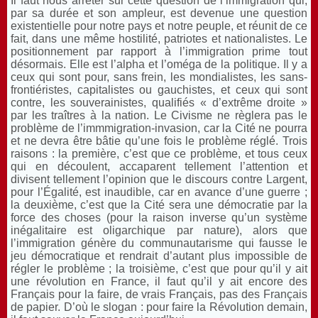
Il faut nous arrêter sur cette question de l’immigration qui,
par sa durée et son ampleur, est devenue une question
existentielle pour notre pays et notre peuple, et réunit de ce
fait, dans une même hostilité, patriotes et nationalistes. Le
positionnement par rapport à l’immigration prime tout
désormais. Elle est l’alpha et l’oméga de la politique. Il y a
ceux qui sont pour, sans frein, les mondialistes, les sans-
frontiéristes, capitalistes ou gauchistes, et ceux qui sont
contre, les souverainistes, qualifiés « d’extrême droite »
par les traîtres à la nation. Le Civisme ne règlera pas le
problème de l’immmigration-invasion, car la Cité ne pourra
et ne devra être bâtie qu’une fois le problème réglé. Trois
raisons : la première, c’est que ce problème, et tous ceux
qui en découlent, accaparent tellement l’attention et
divisent tellement l’opinion que le discours contre Largent,
pour l’Égalité, est inaudible, car en avance d’une guerre ;
la deuxième, c’est que la Cité sera une démocratie par la
force des choses (pour la raison inverse qu’un système
inégalitaire est oligarchique par nature), alors que
l’immigration génère du communautarisme qui fausse le
jeu démocratique et rendrait d’autant plus impossible de
régler le problème ; la troisième, c’est que pour qu’il y ait
une révolution en France, il faut qu’il y ait encore des
Français pour la faire, de vrais Français, pas des Français
de papier. D’où le slogan : pour faire la Révolution demain,