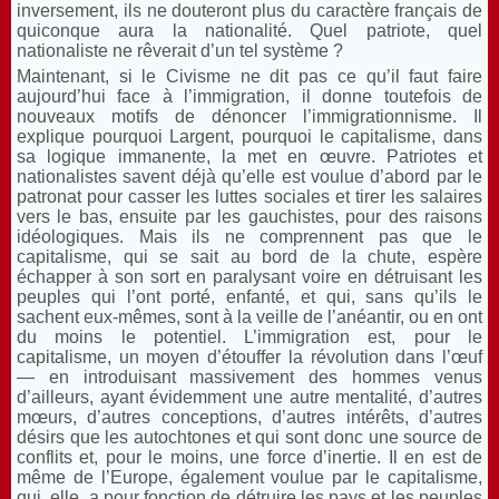
inversement, ils ne douteront plus du caractère français de
quiconque aura la nationalité. Quel patriote, quel
nationaliste ne rêverait d’un tel système ?
Maintenant, si le Civisme ne dit pas ce qu’il faut faire
aujourd’hui face à l’immigration, il donne toutefois de
nouveaux motifs de dénoncer l’immigrationnisme. Il
explique pourquoi Largent, pourquoi le capitalisme, dans
sa logique immanente, la met en œuvre. Patriotes et
nationalistes savent déjà qu’elle est voulue d’abord par le
patronat pour casser les luttes sociales et tirer les salaires
vers le bas, ensuite par les gauchistes, pour des raisons
idéologiques. Mais ils ne comprennent pas que le
capitalisme, qui se sait au bord de la chute, espère
échapper à son sort en paralysant voire en détruisant les
peuples qui l’ont porté, enfanté, et qui, sans qu’ils le
sachent eux-mêmes, sont à la veille de l’anéantir, ou en ont
du moins le potentiel. L’immigration est, pour le
capitalisme, un moyen d’étouffer la révolution dans l’œuf
— en introduisant massivement des hommes venus
d’ailleurs, ayant évidemment une autre mentalité, d’autres
mœurs, d’autres conceptions, d’autres intérêts, d’autres
désirs que les autochtones et qui sont donc une source de
conflits et, pour le moins, une force d’inertie. Il en est de
même de l’Europe, également voulue par le capitalisme,
qui, elle, a pour fonction de détruire les pays et les peuples