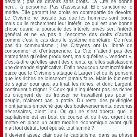
devoirs ; pas de devoirs sans droits. La Cité ne donne
rien… à personne. Pas d’assistanat. Elle sanctionne le
mérite. Elle garantit les droits en contrepartie de devoirs.
Le Civisme ne postule pas que les hommes sont bons,
mais qu’ils recherchent leur intérêt, ce qui est une bonne
chose quand la poursuite des intérêts privés sert l’intérêt
général et ne va pas à l’encontre des droits d’autrui,
comme c’est le cas dans le système monétaire. Ce n’est
pas du communisme ; les Citoyens ont la liberté de
consommer et d’entreprendre. La Cité n’attend pas des
entreprises qu’elles produisent, mais qu’elles « vendent »,
c’est-à-dire qu’elles aient des clients, qu’elles satisfassent
une demande significative. Enfin beaucoup sont incrédules
parce que le Civisme s’attaque à Largent et qu’ils pensent
que les riches ne laisseront jamais faire. Mais le but est-il
de s’agiter pour que, au final, les riches, et donc Largent,
continuent à régner ? Ceux qui n’inquiètent pas les riches
ou craignent de les froisser ne travaillent pas pour le
peuple, n’aiment pas la patrie. Du reste, des privilégiés
n’ont jamais empêché que des bouleversements, devenus
nécessaires, aient lieu. Or, qui ne s’est aperçu que le
capitalisme est en bout de course et qu’il est urgent de
mettre en place un autre modèle économique avant qu’il
n’ait tout détruit, tout épuisé, tout laminé ?
Il devient assez clair que le capitalisme, dans sa phase