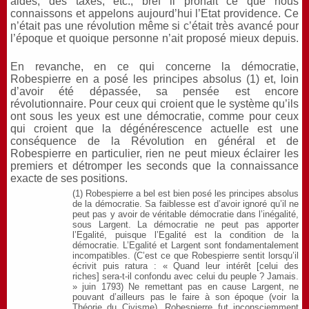
aides, des taxes, etc., bref il prônait ce que nous
connaissons et appelons aujourd’hui l’Etat providence. Ce
n’était pas une révolution même si c’était très avancé pour
l’époque et quoique personne n’ait proposé mieux depuis.
En revanche, en ce qui concerne la démocratie,
Robespierre en a posé les principes absolus (1) et, loin
d’avoir été dépassée, sa pensée est encore
révolutionnaire. Pour ceux qui croient que le système qu’ils
ont sous les yeux est une démocratie, comme pour ceux
qui croient que la dégénérescence actuelle est une
conséquence de la Révolution en général et de
Robespierre en particulier, rien ne peut mieux éclairer les
premiers et détromper les seconds que la connaissance
exacte de ses positions.
(1) Robespierre a bel est bien posé les principes absolus
de la démocratie. Sa faiblesse est d’avoir ignoré qu’il ne
peut pas y avoir de véritable démocratie dans l’inégalité,
sous Largent. La démocratie ne peut pas apporter
l’Egalité, puisque l’Egalité est la condition de la
démocratie. L’Egalité et Largent sont fondamentalement
incompatibles. (C’est ce que Robespierre sentit lorsqu’il
écrivit puis ratura : « Quand leur intérêt [celui des
riches] sera-t-il confondu avec celui du peuple ? Jamais.
» juin 1793) Ne remettant pas en cause Largent, ne
pouvant d’ailleurs pas le faire à son époque (voir la
Théorie du Civisme), Robespierre fut inconsciemment