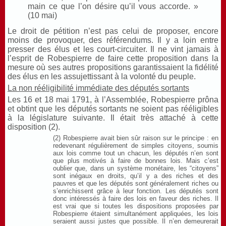
main ce que l’on désire qu’il vous accorde. »
(10 mai)
Le droit de pétition n’est pas celui de proposer, encore
moins de provoquer, des référendums. Il y a loin entre
presser des élus et les court-circuiter. Il ne vint jamais à
l’esprit de Robespierre de faire cette proposition dans la
mesure où ses autres propositions garantissaient la fidélité
des élus en les assujettissant à la volonté du peuple.
La non rééligibilité immédiate des députés sortants
Les 16 et 18 mai 1791, à l’Assemblée, Robespierre prôna
et obtint que les députés sortants ne soient pas rééligibles
à la législature suivante. Il était très attaché à cette
disposition (2).
(2) Robespierre avait bien sûr raison sur le principe : en
redevenant régulièrement de simples citoyens, soumis
aux lois comme tout un chacun, les députés n’en sont
que plus motivés à faire de bonnes lois. Mais c’est
oublier que, dans un système monétaire, les “citoyens”
sont inégaux en droits, qu’il y a des riches et des
pauvres et que les députés sont généralement riches ou
s’enrichissent grâce à leur fonction. Les députés sont
donc intéressés à faire des lois en faveur des riches. Il
est vrai que si toutes les dispositions proposées par
Robespierre étaient simultanément appliquées, les lois
seraient aussi justes que possible. Il n’en demeurerait