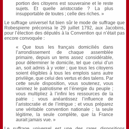
portion des citoyens est souveraine et le reste
sujets. Et quelle aristocratie ? La plus
insupportable de toutes ; celle des riches. »
Le suffrage universel fut bien sûr le mode de suffrage que
Robespierre préconisa le 29 juillet 1792, aux Jacobins,
pour l’élection des députés à la Convention qui n’était pas
encore convoquée :
« Que tous les français domiciliés dans
l’arrondissement de chaque assemblée
primaire, depuis un tems assez considérable,
pour déterminer le domicile, tel que celui d’un
an, soit admis à y voter ; que tous les citoyens
soient éligibles à tous les emplois sans autre
privilège, que celui des vertus et des talens. Par
cette seule disposition, vous soutenez, vous
ranimez le patriotisme et l’énergie du peuple ;
vous multipliez à l’infini les ressources de la
patrie ; vous anéantissez l’influence de
l’aristocratie et de l’intrigue ; et vous préparez
une véritable convention nationale ; la seule
légitime, la seule complète, que la France
aurait jamais vue. »
Le suffrage universel est une des rares dispositions