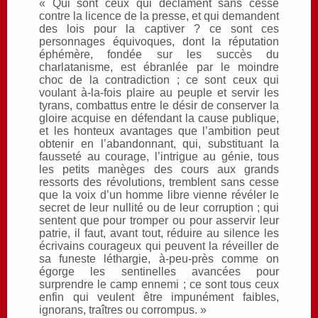
« Qui sont ceux qui déclament sans cesse
contre la licence de la presse, et qui demandent
des lois pour la captiver ? ce sont ces
personnages équivoques, dont la réputation
éphémère, fondée sur les succès du
charlatanisme, est ébranlée par le moindre
choc de la contradiction ; ce sont ceux qui
voulant à-la-fois plaire au peuple et servir les
tyrans, combattus entre le désir de conserver la
gloire acquise en défendant la cause publique,
et les honteux avantages que l’ambition peut
obtenir en l’abandonnant, qui, substituant la
fausseté au courage, l’intrigue au génie, tous
les petits manèges des cours aux grands
ressorts des révolutions, tremblent sans cesse
que la voix d’un homme libre vienne révéler le
secret de leur nullité ou de leur corruption ; qui
sentent que pour tromper ou pour asservir leur
patrie, il faut, avant tout, réduire au silence les
écrivains courageux qui peuvent la réveiller de
sa funeste léthargie, à-peu-près comme on
égorge les sentinelles avancées pour
surprendre le camp ennemi ; ce sont tous ceux
enfin qui veulent être impunément faibles,
ignorans, traîtres ou corrompus. »