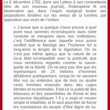
Le 6 décembre 1792, dans ses Lettres à ses commettants
(titre de son nouveau journal), Robespierre fit une
observation qui, dans l’esprit, rejoignait toutes ses
propositions fondées sur les vertus de la lumière, par
opposition aux vices de l’ombre.
« J’avoue que si quelque chose prouve à quel
point nous sommes inconséquens dans notre
conduite et mesquins dans nos institutions,
c’est l’indifférence avec laquelle nous avons
souffert que le Manège des Thuileries fut si
long-tems le temple de la législation. On ne
s’est pas même aperçu que la nature de ce
local était incompatible avec la publicité, que
nous semblions regarder comme la sauve-
garde de la liberté. On ne peut pas dire que les
représentans de 25 millions d’hommes
délibèrent publiquement, lorsqu’ils ne peuvent
être vus ou entendus que de trois ou quatre
cents hommes entassés dans des cages
étroites et incommodes. Etait-ce la publicité des
tribunaux et des assemblées de Rome et des
anciennes républiques ? Il y a avait un moyen
simple et infaillible, et le seul peut-être de forcer
les mandataires du peuple d’être digne de lui,