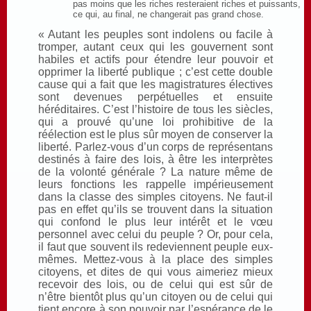
pas moins que les riches resteraient riches et puissants,
ce qui, au final, ne changerait pas grand chose.
« Autant les peuples sont indolens ou facile à
tromper, autant ceux qui les gouvernent sont
habiles et actifs pour étendre leur pouvoir et
opprimer la liberté publique ; c’est cette double
cause qui a fait que les magistratures électives
sont devenues perpétuelles et ensuite
héréditaires. C’est l’histoire de tous les siècles,
qui a prouvé qu’une loi prohibitive de la
réélection est le plus sûr moyen de conserver la
liberté. Parlez-vous d’un corps de représentans
destinés à faire des lois, à être les interprètes
de la volonté générale ? La nature même de
leurs fonctions les rappelle impérieusement
dans la classe des simples citoyens. Ne faut-il
pas en effet qu’ils se trouvent dans la situation
qui confond le plus leur intérêt et le vœu
personnel avec celui du peuple ? Or, pour cela,
il faut que souvent ils redeviennent peuple eux-
mêmes. Mettez-vous à la place des simples
citoyens, et dites de qui vous aimeriez mieux
recevoir des lois, ou de celui qui est sûr de
n’être bientôt plus qu’un citoyen ou de celui qui
tient encore à son pouvoir par l’espérance de le