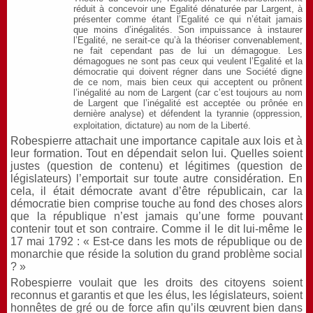
réduit à concevoir une Egalité dénaturée par Largent, à
présenter comme étant l’Egalité ce qui n’était jamais
que moins d’inégalités. Son impuissance à instaurer
l’Egalité, ne serait-ce qu’à la théoriser convenablement,
ne fait cependant pas de lui un démagogue. Les
démagogues ne sont pas ceux qui veulent l’Egalité et la
démocratie qui doivent régner dans une Société digne
de ce nom, mais bien ceux qui acceptent ou prônent
l’inégalité au nom de Largent (car c’est toujours au nom
de Largent que l’inégalité est acceptée ou prônée en
dernière analyse) et défendent la tyrannie (oppression,
exploitation, dictature) au nom de la Liberté.
Robespierre attachait une importance capitale aux lois et à
leur formation. Tout en dépendait selon lui. Quelles soient
justes (question de contenu) et légitimes (question de
législateurs) l’emportait sur toute autre considération. En
cela, il était démocrate avant d’être républicain, car la
démocratie bien comprise touche au fond des choses alors
que la république n’est jamais qu’une forme pouvant
contenir tout et son contraire. Comme il le dit lui-même le
17 mai 1792 : « Est-ce dans les mots de république ou de
monarchie que réside la solution du grand problème social
? »
Robespierre voulait que les droits des citoyens soient
reconnus et garantis et que les élus, les législateurs, soient
honnêtes de gré ou de force afin qu’ils œuvrent bien dans