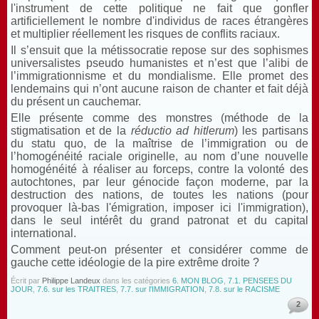
l'instrument de cette politique ne fait que gonfler
artificiellement le nombre d'individus de races étrangères
et multiplier réellement les risques de conflits raciaux.
Il s’ensuit que la métissocratie repose sur des sophismes
universalistes pseudo humanistes et n’est que l’alibi de
l’immigrationnisme et du mondialisme. Elle promet des
lendemains qui n’ont aucune raison de chanter et fait déjà
du présent un cauchemar.
Elle présente comme des monstres (méthode de la
stigmatisation et de la
réductio ad hitlerum
) les partisans
du statu quo, de la maîtrise de l’immigration ou de
l’homogénéité raciale originelle, au nom d’une nouvelle
homogénéité à réaliser au forceps, contre la volonté des
autochtones, par leur génocide façon moderne, par la
destruction des nations, de toutes les nations (pour
provoquer là-bas l'émigration, imposer ici l'immigration),
dans le seul intérêt du grand patronat et du capital
international.
Comment peut-on présenter et considérer comme de
gauche cette idéologie de la pire extrême droite ?
Écrit par
Philippe Landeux
dans les catégories
6. MON BLOG
,
7.1. PENSEES DU
JOUR
,
7.6. sur les TRAITRES
,
7.7. sur l'IMMIGRATION
,
7.8. sur le RACISME
2