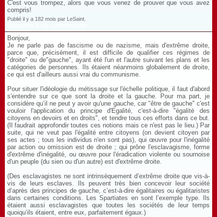
C'est vous trompez, alors que vous venez de prouver que vous avez
compris!
Publié il y a 182 mois par LeSaint.
Répondre à ce commentaire
Bonjour,
Je ne parle pas de fascisme ou de nazisme, mais d'extrême droite,
parce que, précisément, il est difficile de qualifier ces régimes de
"droite" ou de"gauche", ayant été l'un et l'autre suivant les plans et les
catégories de personnes. Ils étaient néanmoins globalement de droite,
ce qui est d'ailleurs aussi vrai du communisme.
Pour situer l'idéologie du métissage sur l'échelle politique, il faut d'abord
s'entendre sur ce que sont la droite et la gauche. Pour ma part, je
considère qu’il ne peut y avoir qu'une gauche, car "être de gauche" c'est
vouloir l'application du principe d'Egalité, c'est-à-dire "égalité des
citoyens en devoirs et en droits", et tendre tous ces efforts dans ce but.
(Il faudrait approfondir toutes ces notions mais ce n'est pas le lieu.) Par
suite, qui ne veut pas l'égalité entre citoyens (on devient citoyen par
ses actes ; tous les individus n'en sont pas), qui œuvre pour l'inégalité
par action ou omission est de droite ; qui prône l'esclavagisme, forme
d'extrême d'inégalité, ou œuvre pour l'éradication violente ou sournoise
d'un peuple (du sien ou d'un autre) est d'extrême droite.
(Des esclavagistes ne sont intrinsèquement d’extrême droite que vis-à-
vis de leurs esclaves. Ils peuvent très bien concevoir leur société
d’après des principes de gauche, c’est-à-dire égalitaires ou égalitaristes
dans certaines conditions. Les Spartiates en sont l’exemple type. Ils
étaient aussi esclavagistes que toutes les sociétés de leur temps
quoiqu’ils étaient, entre eux, parfaitement égaux.)