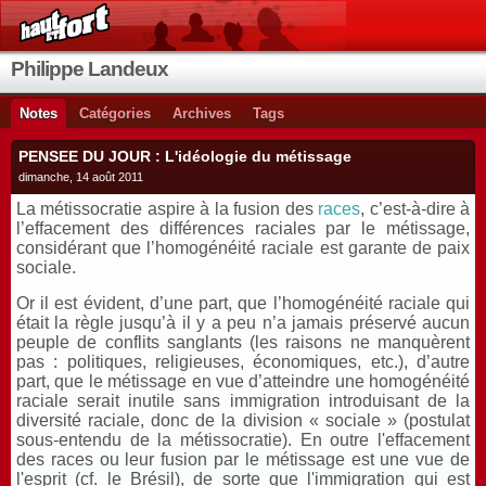
Philippe Landeux
Notes
Catégories
Archives
Tags
PENSEE DU JOUR : L'idéologie du métissage
dimanche, 14 août 2011
La métissocratie aspire à la fusion des
races
, c’est-à-dire à
l’effacement des différences raciales par le métissage,
considérant que l’homogénéité raciale est garante de paix
sociale.
Or il est évident, d’une part, que l’homogénéité raciale qui
était la règle jusqu’à il y a peu n’a jamais préservé aucun
peuple de conflits sanglants (les raisons ne manquèrent
pas : politiques, religieuses, économiques, etc.), d’autre
part, que le métissage en vue d’atteindre une homogénéité
raciale serait inutile sans immigration introduisant de la
diversité raciale, donc de la division « sociale » (postulat
sous-entendu de la métissocratie). En outre l'effacement
des races ou leur fusion par le métissage est une vue de
l'esprit
(cf. le Brésil),
de sorte que l'immigration qui est