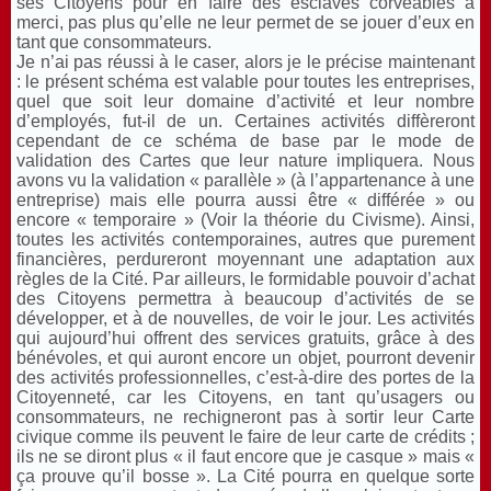
ses Citoyens pour en faire des esclaves corvéables à
merci, pas plus qu’elle ne leur permet de se jouer d’eux en
tant que consommateurs.
Je n’ai pas réussi à le caser, alors je le précise maintenant
: le présent schéma est valable pour toutes les entreprises,
quel que soit leur domaine d’activité et leur nombre
d’employés, fut-il de un. Certaines activités diffèreront
cependant de ce schéma de base par le mode de
validation des Cartes que leur nature impliquera. Nous
avons vu la validation « parallèle » (à l’appartenance à une
entreprise) mais elle pourra aussi être « différée » ou
encore « temporaire » (Voir la théorie du Civisme). Ainsi,
toutes les activités contemporaines, autres que purement
financières, perdureront moyennant une adaptation aux
règles de la Cité. Par ailleurs, le formidable pouvoir d’achat
des Citoyens permettra à beaucoup d’activités de se
développer, et à de nouvelles, de voir le jour. Les activités
qui aujourd’hui offrent des services gratuits, grâce à des
bénévoles, et qui auront encore un objet, pourront devenir
des activités professionnelles, c’est-à-dire des portes de la
Citoyenneté, car les Citoyens, en tant qu’usagers ou
consommateurs, ne rechigneront pas à sortir leur Carte
civique comme ils peuvent le faire de leur carte de crédits ;
ils ne se diront plus « il faut encore que je casque » mais «
ça prouve qu’il bosse ». La Cité pourra en quelque sorte