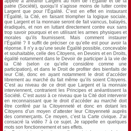
appelé à anéantir Largent au nom de l’Égalité et de la
patrie (Société), quoiqu’il s’agisse moins de lutter contre
Largent que pour l’Égalité. C’est en effet en instaurant
l’Égalité, la Cité, en faisant triompher la logique sociale,
que Largent et la monnaie seront de fait vaincus, balayés,
éradiqués, et non en luttant directement contre eux sans
trop savoir pourquoi et en utilisant les armes physiques et
morales qu’ils fournissent. Mais comment instaurer
l’Égalité ? Il suffit de préciser ce qu’elle est pour avoir la
réponse. Il n’y a qu’une seule Égalité possible, concevable
et souhaitable, celle des Citoyens, en Devoirs et en Droits,
égalité notamment dans le Devoir de participer à la vie de
la Cité (selon ce qu’elle considère comme une
participation), et dans le Droit de profiter des bienfaits de
leur Cité, donc en ayant notamment le droit d’accéder
librement au marché du fait même qu’ils soient Citoyens.
C’est au niveau de ce droit que Largent et la monnaie
interviennent, contrarient les Principes et anéantissent la
Société. C’est aussi à ce niveau que la Cité doit intervenir
en reconnaissant que le droit d’accéder au marché doit
être conféré par la Citoyenneté et donc en dotant les
Citoyens d’un moyen d’attester leur Citoyenneté auprès
des commerçants. Ce moyen, c’est la Carte civique. J’ai
consacré la vidéo 7 à ce sujet. Je rappelle en quelques
mots son fonctionnement et ses effets.