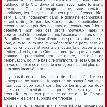
égalitaire, la plus haute récompense est la reconnaissance
publique, et la Cité devra et saura reconnaître le mérite
personnel. On peut imaginer que, sous certaines
conditions, les Citoyens qui auront particulièrement bien
servi la Cité, notamment dans le domaine économique,
seront distingués par des Cartes civiques particulières,
reconnaissables par des couleurs, qui confèreront à leurs
détenteurs, non pas des droits nouveaux, mais la
possibilité d’être prioritaires dans l’exercice de leurs droits.
Par ailleurs, un créateur d’entreprise pourra y donner son
nom, aura toujours une voix prépondérante parmi celle de
tous les employés et pourra en léguer la direction à ses
héritiers directs, car la Cité n’ignorera pas que la création
(comme la procréation) est, par nature, une quête de
perpétuation, pour ne pas dire d’immortalité, et la Cité, loin
de vouloir briser ce ressort, le ménagera d’autant plus qu’il
sera sans inconvénients.
Il y aurait encore beaucoup de choses à dire sur
l’entreprise, de nuances à apporter, de points à soulever,
mais cette vidéo serait sans fin. Je terminerai par deux
sujets complémentaires : la propriété des moyens de
production et le cas particulier de ce que le Civisme
appelle « les biens supports d’entreprise ».
Dans la Cité, le débat sur la propriété des moyens de