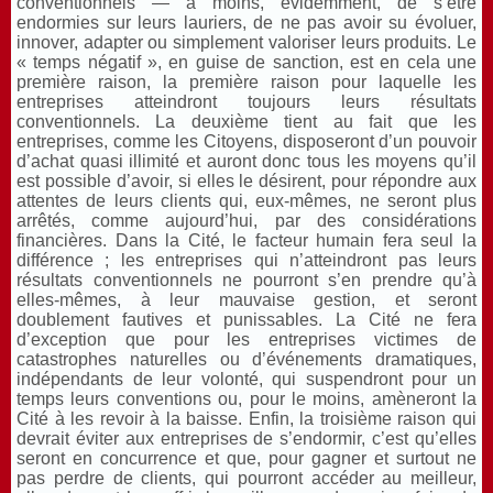
conventionnels — à moins, évidemment, de s’être
endormies sur leurs lauriers, de ne pas avoir su évoluer,
innover, adapter ou simplement valoriser leurs produits. Le
« temps négatif », en guise de sanction, est en cela une
première raison, la première raison pour laquelle les
entreprises atteindront toujours leurs résultats
conventionnels. La deuxième tient au fait que les
entreprises, comme les Citoyens, disposeront d’un pouvoir
d’achat quasi illimité et auront donc tous les moyens qu’il
est possible d’avoir, si elles le désirent, pour répondre aux
attentes de leurs clients qui, eux-mêmes, ne seront plus
arrêtés, comme aujourd’hui, par des considérations
financières. Dans la Cité, le facteur humain fera seul la
différence ; les entreprises qui n’atteindront pas leurs
résultats conventionnels ne pourront s’en prendre qu’à
elles-mêmes, à leur mauvaise gestion, et seront
doublement fautives et punissables. La Cité ne fera
d’exception que pour les entreprises victimes de
catastrophes naturelles ou d’événements dramatiques,
indépendants de leur volonté, qui suspendront pour un
temps leurs conventions ou, pour le moins, amèneront la
Cité à les revoir à la baisse. Enfin, la troisième raison qui
devrait éviter aux entreprises de s’endormir, c’est qu’elles
seront en concurrence et que, pour gagner et surtout ne
pas perdre de clients, qui pourront accéder au meilleur,