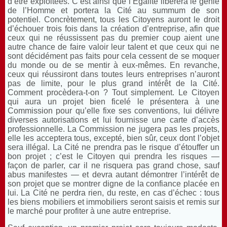
d’être exploitées. C’est ainsi que l’Égalité libèrera le génie
de l’Homme et portera la Cité au summum de son
potentiel. Concrètement, tous les Citoyens auront le droit
d’échouer trois fois dans la création d’entreprise, afin que
ceux qui ne réussissent pas du premier coup aient une
autre chance de faire valoir leur talent et que ceux qui ne
sont décidément pas faits pour cela cessent de se moquer
du monde ou de se mentir à eux-mêmes. En revanche,
ceux qui réussiront dans toutes leurs entreprises n’auront
pas de limite, pour le plus grand intérêt de la Cité.
Comment procèdera-t-on ? Tout simplement. Le Citoyen
qui aura un projet bien ficelé le présentera à une
Commission pour qu’elle fixe ses conventions, lui délivre
diverses autorisations et lui fournisse une carte d’accès
professionnelle. La Commission ne jugera pas les projets,
elle les acceptera tous, excepté, bien sûr, ceux dont l’objet
sera illégal. La Cité ne prendra pas le risque d’étouffer un
bon projet ; c’est le Citoyen qui prendra les risques —
façon de parler, car il ne risquera pas grand chose, sauf
abus manifestes — et devra autant démontrer l’intérêt de
son projet que se montrer digne de la confiance placée en
lui. La Cité ne perdra rien, du reste, en cas d’échec : tous
les biens mobiliers et immobiliers seront saisis et remis sur
le marché pour profiter à une autre entreprise.