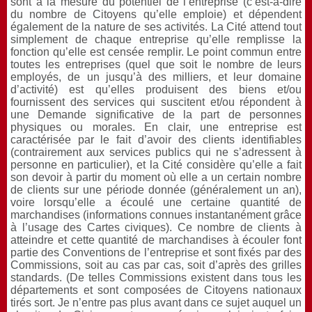
sont à la mesure du potentiel de l’entreprise (c’est-à-dire
du nombre de Citoyens qu’elle emploie) et dépendent
également de la nature de ses activités. La Cité attend tout
simplement de chaque entreprise qu’elle remplisse la
fonction qu’elle est censée remplir. Le point commun entre
toutes les entreprises (quel que soit le nombre de leurs
employés, de un jusqu’à des milliers, et leur domaine
d’activité) est qu’elles produisent des biens et/ou
fournissent des services qui suscitent et/ou répondent à
une Demande significative de la part de personnes
physiques ou morales. En clair, une entreprise est
caractérisée par le fait d’avoir des clients identifiables
(contrairement aux services publics qui ne s’adressent à
personne en particulier), et la Cité considère qu’elle a fait
son devoir à partir du moment où elle a un certain nombre
de clients sur une période donnée (généralement un an),
voire lorsqu’elle a écoulé une certaine quantité de
marchandises (informations connues instantanément grâce
à l’usage des Cartes civiques). Ce nombre de clients à
atteindre et cette quantité de marchandises à écouler font
partie des Conventions de l’entreprise et sont fixés par des
Commissions, soit au cas par cas, soit d’après des grilles
standards. (De telles Commissions existent dans tous les
départements et sont composées de Citoyens nationaux
tirés sort. Je n’entre pas plus avant dans ce sujet auquel un