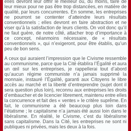
elles devront leur offrir le meilleur ou, du moins, faire de
leur mieux pour ne pas être trop distancées, en matière de
qualité, par leurs concurrentes. En somme, les entreprises
ne pourront se contenter d’atteindre leurs résultats
conventionnels ; elles devront en faire abstraction et ne
viser qu’à la satisfaction de leurs clients. On voit donc qu’il
ne faut guère, de notre côté, attacher trop d’importance à
ce concept, néanmoins nécessaire, de « résultats
conventionnels », qui n’exigeront, pour être établis, qu’un
peu de bon sens.
A ceux qui auraient l’impression que le Civisme ressemble
au communisme, parce que la Cité établira l’Égalité et aura
un œil sur les entreprises, je rappellerai tout d’abord
qu’aucun régime communiste n’a jamais supprimé la
monnaie, instauré l’Égalité, garanti aux Citoyens le libre
accès au marché et la liberté d’entreprendre (sujet dont il
sera question plus loin), reconnu aux entreprises les droits
d’embaucher et de licencier librement, maintenu entre elles
la concurrence et fait des « ventes » le critère suprême. En
fait, le communisme a été beaucoup plus loin dans
l’étatisme ; le capitalisme n’a jamais été aussi loin dans le
libéralisme. En réalité, le Civisme, c’est du libéralisme
sans capitalisme. Dans la Cité, les entreprises ne sont ni
publiques ni privées, mais les deux à la fois.