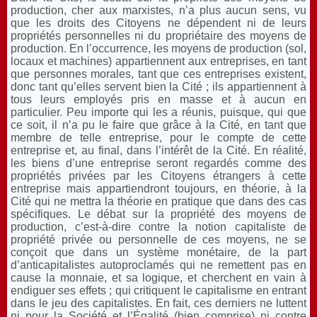
production, cher aux marxistes, n’a plus aucun sens, vu
que les droits des Citoyens ne dépendent ni de leurs
propriétés personnelles ni du propriétaire des moyens de
production. En l’occurrence, les moyens de production (sol,
locaux et machines) appartiennent aux entreprises, en tant
que personnes morales, tant que ces entreprises existent,
donc tant qu’elles servent bien la Cité ; ils appartiennent à
tous leurs employés pris en masse et à aucun en
particulier. Peu importe qui les a réunis, puisque, qui que
ce soit, il n’a pu le faire que grâce à la Cité, en tant que
membre de telle entreprise, pour le compte de cette
entreprise et, au final, dans l’intérêt de la Cité. En réalité,
les biens d’une entreprise seront regardés comme des
propriétés privées par les Citoyens étrangers à cette
entreprise mais appartiendront toujours, en théorie, à la
Cité qui ne mettra la théorie en pratique que dans des cas
spécifiques. Le débat sur la propriété des moyens de
production, c’est-à-dire contre la notion capitaliste de
propriété privée ou personnelle de ces moyens, ne se
conçoit que dans un système monétaire, de la part
d’anticapitalistes autoproclamés qui ne remettent pas en
cause la monnaie, et sa logique, et cherchent en vain à
endiguer ses effets ; qui critiquent le capitalisme en entrant
dans le jeu des capitalistes. En fait, ces derniers ne luttent
ni pour la Société et l’Égalité (bien comprise) ni contre