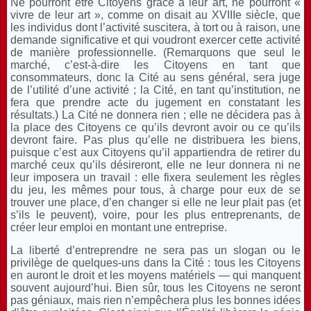
Ne pourront être Citoyens grâce à leur art, ne pourront «
vivre de leur art », comme on disait au XVIIIe siècle, que
les individus dont l’activité suscitera, à tort ou à raison, une
demande significative et qui voudront exercer cette activité
de manière professionnelle. (Remarquons que seul le
marché, c’est-à-dire les Citoyens en tant que
consommateurs, donc la Cité au sens général, sera juge
de l’utilité d’une activité ; la Cité, en tant qu’institution, ne
fera que prendre acte du jugement en constatant les
résultats.) La Cité ne donnera rien ; elle ne décidera pas à
la place des Citoyens ce qu’ils devront avoir ou ce qu’ils
devront faire. Pas plus qu’elle ne distribuera les biens,
puisque c’est aux Citoyens qu’il appartiendra de retirer du
marché ceux qu’ils désireront, elle ne leur donnera ni ne
leur imposera un travail : elle fixera seulement les règles
du jeu, les mêmes pour tous, à charge pour eux de se
trouver une place, d’en changer si elle ne leur plait pas (et
s’ils le peuvent), voire, pour les plus entreprenants, de
créer leur emploi en montant une entreprise.
La liberté d’entreprendre ne sera pas un slogan ou le
privilège de quelques-uns dans la Cité : tous les Citoyens
en auront le droit et les moyens matériels — qui manquent
souvent aujourd’hui. Bien sûr, tous les Citoyens ne seront
pas géniaux, mais rien n’empêchera plus les bonnes idées