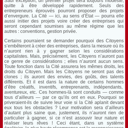
Sauf exception, un premier projet sera toujours modeste,
quitte à être développé rapidement. Seuls des
entrepreneurs éprouvés pourront proposer des projets
d’envergure. La Cité — ici, au sens d’État — pourra elle
aussi initier des projets voire créer des entreprises qui
seront cependant soumises au même régime que les
autres : conventions, gestion privée.
Certains pourraient se demander pourquoi des Citoyens
s’embêteront à créer des entreprises, dans la mesure où ils
n’auront rien à y gagner selon les considérations
capitalistes. Mais, précisément, les Citoyens n’auront pas
ce genre de considérations ; elles n’auront aucun sens.
Toute fonction dans la Cité assurera les mêmes droits, les
droits du Citoyen. Mais les Citoyens ne seront pas des
clones ; ils auront des envies, des goûts, des talents
différents. Et il est dans la nature de certains hommes
d’être créatifs, inventifs, entreprenants, indépendants,
aventureux, etc. Ces hommes-là sont conduits — comme
tous d’ailleurs — par ce qu’ils ont en eux. Pourquoi se
priveraient-ils de suivre leur voie si la Cité aplanit devant
eux tous les obstacles ? Leur motivation sera d’ailleurs
d’autant plus saine que, justement, ils n’auront rien de
particulier à gagner, si ce n’est assouvir leur nature et
réaliser leurs rêves ! Ceci étant, dans un système