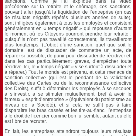
sanctions. Comme je l’ai expliqué dans la vidéo
précédente sur la retraite et le chômage, ces sanctions,
pouvant aller jusqu’à la liquidation de l’entreprise (en cas
de résultats négatifs répétés plusieurs années de suite),
sont infligées également à tous les employés et consistent
généralement en « temps négatif » qui repousse d’autant
le moment où les Citoyens pourront prendre leur retraite :
puisqu’ils n’ont pas travaillé correctement, ils travailleront
plus longtemps. (L’objet d’une sanction, quel que soit le
domaine, est de dissuader de commettre un acte, de
réparer si possible, de punir pour dissuader de récidiver et,
dans les cas particulièrement graves, d’empêcher toute
récidive. Ici, le « temps négatif » vise surtout à dissuader et
à réparer.) Tout le monde est prévenu, et cette menace de
sanction collective (qui est le pendant de la validation
collective des Cartes ou de la reconnaissance collective
des Droits), suffit à déterminer les employés à se secouer,
à s’investir, à se stimuler mutuellement, bref à avoir le
fameux « esprit d’entreprise » (équivalent du patriotisme au
niveau de la Société), et si cela ne suffit pas à faire
disparaître les bras cassés et les tire-au-flanc, l’entreprise
a le droit de licencier comme bon lui semble, autant qu’elle
est libre de recruter.
En fait, les entreprises atteindront toujours leurs résultats